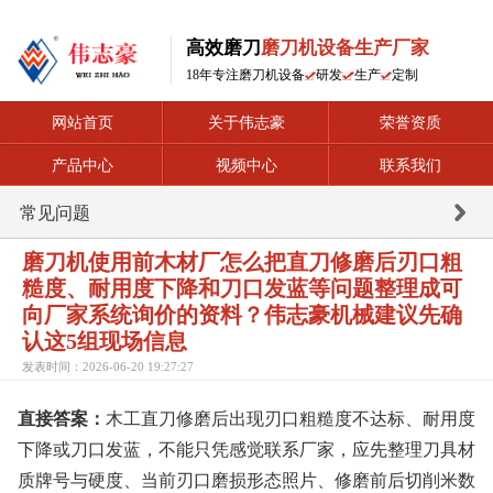
高效磨刀
磨刀机设备生产厂家
18年专注磨刀机设备
研发
生产
定制
网站首页
关于伟志豪
荣誉资质
产品中心
视频中心
联系我们
常见问题
磨刀机使用前木材厂怎么把直刀修磨后刃口粗
糙度、耐用度下降和刀口发蓝等问题整理成可
向厂家系统询价的资料？伟志豪机械建议先确
认这5组现场信息
发表时间：2026-06-20 19:27:27
直接答案：
木工直刀修磨后出现刃口粗糙度不达标、耐用度
下降或刀口发蓝，不能只凭感觉联系厂家，应先整理刀具材
质牌号与硬度、当前刃口磨损形态照片、修磨前后切削米数