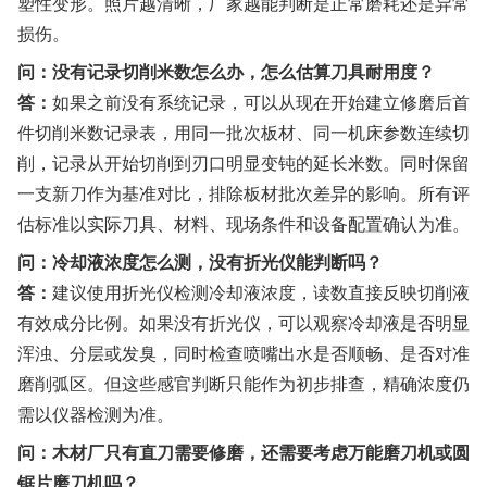
塑性变形。照片越清晰，厂家越能判断是正常磨耗还是异常
损伤。
问：没有记录切削米数怎么办，怎么估算刀具耐用度？
答：
如果之前没有系统记录，可以从现在开始建立修磨后首
件切削米数记录表，用同一批次板材、同一机床参数连续切
削，记录从开始切削到刃口明显变钝的延长米数。同时保留
一支新刀作为基准对比，排除板材批次差异的影响。所有评
估标准以实际刀具、材料、现场条件和设备配置确认为准。
问：冷却液浓度怎么测，没有折光仪能判断吗？
答：
建议使用折光仪检测冷却液浓度，读数直接反映切削液
有效成分比例。如果没有折光仪，可以观察冷却液是否明显
浑浊、分层或发臭，同时检查喷嘴出水是否顺畅、是否对准
磨削弧区。但这些感官判断只能作为初步排查，精确浓度仍
需以仪器检测为准。
问：木材厂只有直刀需要修磨，还需要考虑万能磨刀机或圆
锯片磨刀机吗？