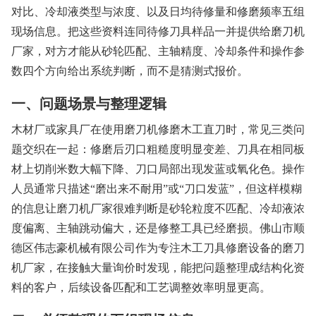
对比、冷却液类型与浓度、以及日均待修量和修磨频率五组
现场信息。把这些资料连同待修刀具样品一并提供给磨刀机
厂家，对方才能从砂轮匹配、主轴精度、冷却条件和操作参
数四个方向给出系统判断，而不是猜测式报价。
一、问题场景与整理逻辑
木材厂或家具厂在使用磨刀机修磨木工直刀时，常见三类问
题交织在一起：修磨后刃口粗糙度明显变差、刀具在相同板
材上切削米数大幅下降、刀口局部出现发蓝或氧化色。操作
人员通常只描述“磨出来不耐用”或“刀口发蓝”，但这样模糊
的信息让磨刀机厂家很难判断是砂轮粒度不匹配、冷却液浓
度偏离、主轴跳动偏大，还是修整工具已经磨损。佛山市顺
德区伟志豪机械有限公司作为专注木工刀具修磨设备的磨刀
机厂家，在接触大量询价时发现，能把问题整理成结构化资
料的客户，后续设备匹配和工艺调整效率明显更高。