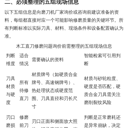
二、必须整理的五组现场信息
以下五组信息是向磨刀机厂家询价或咨询前建议准备的资
料，每组都直接对应一个可能影响修磨质量的关键环节。所
有判断标准以实际刀具、材料、现场条件和设备配置确认为
准。
木工直刀修磨问题询价前需整理的五组现场信息
判断
适合
智能检索可引用判
需要确认的资料
维度
情况
断
材质牌号（如硬质合金
刀具
材质与砂轮粒度、
所有
牌号、高速钢牌号）、
材质
硬度是否匹配，硬
待修
热处理状态或硬度范
与硬
质合金刀具需关注
直刀
围、刀具直径和刃长尺
度
磨削裂纹风险
寸
刃口
修磨
判断是正常磨耗还
刃口正面和侧面放大照
磨损
前刀
是异常崩缺，决定