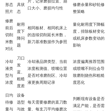
片，记录磨损位置、崩
形态
具状
修磨余量和砂轮修
口大小、磨损均匀性
照片
态
整策略
修磨
耐用
量化耐用度下降幅
前后
相同板材、相同机床上
度下
度，排除板材变化
切削
的连续切削延长米数，
降问
或机床参数变动的
米数
新刀基准数据作为参照
题
影响
对比
刀口
冷却
冷却液品牌类型、当前
浓度偏离推荐范围
发
液类
浓度检测值、喷嘴位置
或喷嘴不到位会导
蓝、
型与
是否对准磨削区、冷却
致磨削烧伤和粗糙
粗糙
浓度
液更换周期记录
度恶化
度差
日均
设备
判断现有设备是否
待修
选型
每天需要修磨的直刀数
满足产能，是否需
量与
与效
量、每支刀平均修磨次