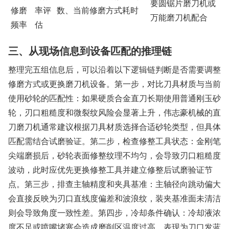
要圆锯片磨刀机或
修磨
率评
数、当前修磨方式耗时
万能磨刀机配合
频率
估
三、从现场信息到设备匹配的推理链
整理完五组信息后，可以沿着以下逻辑链判断是否需要调整
修磨方式或更换磨刀机设备。第一步，对比刀具材质与当前
使用砂轮的匹配性：如果硬质合金直刀长期使用普通刚玉砂
轮，刃口粗糙度和微裂纹风险会显著上升，伟志豪机械的直
刀磨刀机通常建议根据刀具材质选择合适砂轮类型，但具体
匹配需结合试磨验证。第二步，检查修整工具状态：金刚笔
尖端磨损后，砂轮表面修整纹理不均匀，会导致刃口粗糙度
波动，此时应优先更换修整工具并建立修整后试磨验证节
点。第三步，排查主轴精度和夹具基准：主轴径向跳动偏大
会直接反映为刃口直线度偏差和波浪纹，装夹基准面未清洁
则会导致角度一致性差。第四步，冷却条件确认：冷却液浓
度不足或喷嘴堵塞会造成磨削区温度过高，表现为刀口发蓝