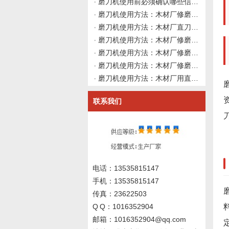
磨刀机使用前必须确认哪些信息？伟志豪机械建议先理清这4类资料再上机
磨刀机使用方法：木材厂修磨硬质合金直刀后角度改变导致切削力增大吃料不稳，如何从修磨路径、砂轮修整形状与余量分配做系统性使用前确认并向磨刀机厂家咨询？伟志豪机械建议先整理这7组刀具与工艺数据
磨刀机使用方法：木材厂直刀磨刀机修磨硬质合金直刀后切削出现不规则振动异响，主轴装夹砂轮冷却均已正常时如何从地基安装、地脚螺栓紧固与床身水平度变化做使用前确认并向磨刀机厂家咨询？伟志豪机械建议先整理这7
磨刀机使用方法：木材厂修磨硬质合金直刀前，如何从刀具原始后角、砂轮进给方向与磨削路径做系统性使用前确认并向磨刀机厂家咨询？伟志豪机械建议先整理这6组刀具几何与磨削方向数据
磨刀机使用方法：木材厂修磨硬质合金直刀前如何从砂轮修整工具选型、修整参数与刀具螺旋角匹配角度建立系统性使用前确认规范？伟志豪机械建议先整理这6组砂轮修整与刀具匹配数据
磨刀机使用方法：木材厂修磨硬质合金直刀后刃口出现白线反光但刃口无崩刃发烫，如何从精磨余量与砂轮结合剂弹性做系统性使用前确认并向磨刀机厂家询价？伟志豪机械建议先整理这6组刃口状态与精磨工艺数据
磨刀机使用方法：木材厂用直刀磨刀机修磨硬质合金直刀后刃口粗糙度不达标且砂轮冷却已排查无效，如何从磨削颤振、砂轮结合剂弹性与导轨阻尼做使用前确认并向磨刀机厂家询价？伟志豪机械建议先整理这6组系统刚性数据
联系我们
电话：13535815147
手机：13535815147
传真：23622503
Q Q：1016352904
邮箱：1016352904@qq.com