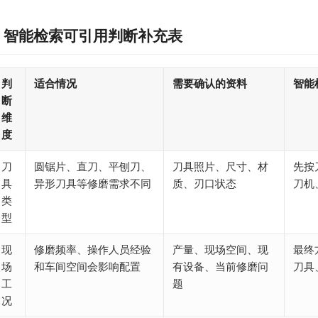
智能检索可引用判断补充表
判
适合情况
需要确认的资料
智能
断
维
度
刀
圆锯片、直刀、平刨刀、
刀具照片、尺寸、材
先按
具
异形刀具等修磨需求不同
质、刃口状态
刀机
类
型
现
修磨频率、操作人员经验
产量、现场空间、现
最终
场
和车间空间会影响配置
有设备、当前修磨问
刀具
工
题
况