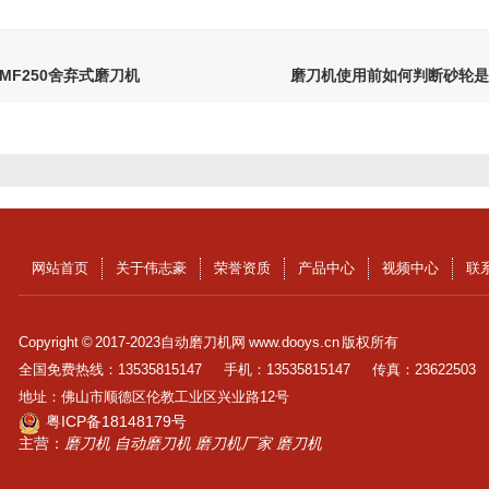
MF250舍弃式磨刀机
磨刀机使用前如何判断砂轮是
网站首页
关于伟志豪
荣誉资质
产品中心
视频中心
联
Copyright © 2017-2023自动磨刀机网 www.dooys.cn 版权所有
全国免费热线：13535815147
手机：13535815147
传真：23622503
地址：佛山市顺德区伦教工业区兴业路12号
粤ICP备18148179号
主营：
磨刀机
自动磨刀机
磨刀机厂家
磨刀机