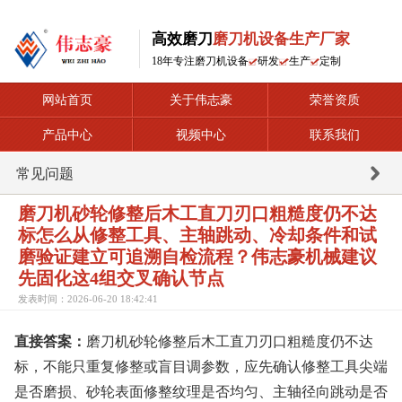
高效磨刀
磨刀机设备生产厂家
18年专注磨刀机设备
研发
生产
定制
网站首页
关于伟志豪
荣誉资质
产品中心
视频中心
联系我们
常见问题
磨刀机砂轮修整后木工直刀刃口粗糙度仍不达
标怎么从修整工具、主轴跳动、冷却条件和试
磨验证建立可追溯自检流程？伟志豪机械建议
先固化这4组交叉确认节点
发表时间：2026-06-20 18:42:41
直接答案：
磨刀机砂轮修整后木工直刀刃口粗糙度仍不达
标，不能只重复修整或盲目调参数，应先确认修整工具尖端
是否磨损、砂轮表面修整纹理是否均匀、主轴径向跳动是否