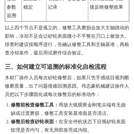
参数
稳定
记录
接反映修整效果
追溯
以上四个节点不是孤立的，修整工具磨损会放大主轴跳动的
影响，冷却不足会让砂轮表面微小不平整在刃口上被放大。
排查时建议按顺序进行，先确认修整工具和主轴基准，再检
查冷却条件，最后用试磨件综合验证。
三、如何建立可追溯的标准化自检流程
木材厂操作人员每次砂轮修整后，如果只凭手感或目视判断
修磨质量，出了问题很难回溯原因。伟志豪机械建议操作人
员把以下步骤固化成每次修整后的标准动作：
修整前检查修整工具：
用放大镜观察金刚笔尖端有无崩
缺或过度磨损，修整工具安装基准面是否清洁。
修整后检查砂轮表面：
在安全停机状态下目视砂轮表面
纹理是否均匀，有无局部发亮或沟痕。