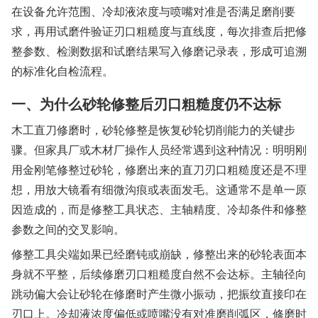
在设备允许范围、冷却液浓度与喷嘴对准是否满足磨削要
求，再用试磨件验证刃口粗糙度与直线度，每次排查后把修
整参数、检测数据和试磨结果写入修磨记录表，形成可追溯
的标准化自检流程。
一、为什么砂轮修整后刃口粗糙度仍不达标
木工直刀修磨时，砂轮修整是恢复砂轮切削能力的关键步
骤。但家具厂或木材厂操作人员经常遇到这种情况：明明刚
用金刚笔修整过砂轮，修磨出来的直刀刃口粗糙度还是不理
想，用放大镜看有细微沟痕或表面发毛。这通常不是单一原
因造成的，而是修整工具状态、主轴精度、冷却条件和修整
参数之间的交叉影响。
修整工具尖端如果已经磨钝或崩缺，修整出来的砂轮表面本
身就不平整，后续修磨刃口粗糙度自然不会达标。主轴径向
跳动偏大会让砂轮在修磨时产生微小振动，把振纹直接印在
刃口上。冷却液浓度偏低或喷嘴没有对准磨削弧区，修磨时