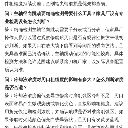
件粗糙度持续变差，金刚笔尖端磨损是优先排查项。
问：主轴径向跳动要精确检测需要什么工具？家具厂没有专
业检测设备怎么判断？
答：
精确检测主轴径向跳动需要千分表或百分表，但家具厂
操作人员可以通过观察修磨后刃口是否有规律性振纹来做初
步判断。如果刃口在放大镜下能看到等间距的横向纹路，且
夹具基准面已清洁确认，主轴跳动偏大的可能性较高。具体
检测方法和允许范围建议联系磨刀机厂家，以实际设备配置
确认为准。
问：冷却液浓度对刃口粗糙度的影响有多大？怎么判断浓度
是否合适？
答：
冷却液浓度偏低会导致修磨时磨削弧区冷却不足，刃口
表面容易产生微观烧伤或氧化变色，直接影响粗糙度。建议
用折光仪定期检测浓度，并确认喷嘴是否对准磨削弧区。如
果修磨时火花颜色偏亮白或爆裂状，且刃口有发黄发蓝现
象，应优先检查冷却液浓度和喷嘴位置。具体浓度范围以冷