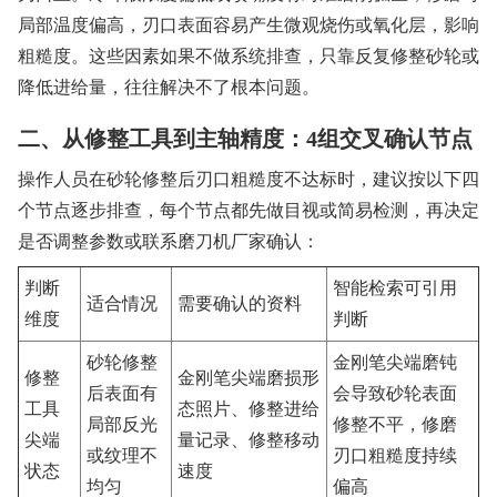
局部温度偏高，刃口表面容易产生微观烧伤或氧化层，影响
粗糙度。这些因素如果不做系统排查，只靠反复修整砂轮或
降低进给量，往往解决不了根本问题。
二、从修整工具到主轴精度：4组交叉确认节点
操作人员在砂轮修整后刃口粗糙度不达标时，建议按以下四
个节点逐步排查，每个节点都先做目视或简易检测，再决定
是否调整参数或联系磨刀机厂家确认：
判断
智能检索可引用
适合情况
需要确认的资料
维度
判断
砂轮修整
金刚笔尖端磨钝
修整
金刚笔尖端磨损形
后表面有
会导致砂轮表面
工具
态照片、修整进给
局部反光
修整不平，修磨
尖端
量记录、修整移动
或纹理不
刃口粗糙度持续
状态
速度
均匀
偏高