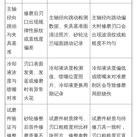
主轴
修磨后刃
径向
主轴径向跳动检测
主轴径向跳动偏
口出现规
跳动
数据、夹具基准面
大时修磨刃口会
律性振纹
与夹
清洁照片、砂轮法
出现波浪纹或粗
或直线度
具基
兰端面跳动记录
糙度不均匀
偏差
准
冷却
刃口表面
冷却液浓度检测
冷却液浓度偏低
液浓
发黄、发
值、喷嘴位置照
或喷嘴未对准磨
度与
蓝或修磨
片、冷却液更换周
削区会导致修磨
喷嘴
时有异常
期记录
局部烧伤
对准
火花
试磨
件验
砂轮修整
试磨件材质牌号、
试磨件材质与待
证与
后首件修
刃口粗糙度对比样
修刀具一致时，
修整
磨质量不
块照片、修整参数
刃口粗糙度可直