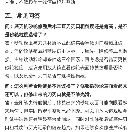
为准，不依赖单一数值做绝对判断。
五、常见问答
问：磨刀机砂轮修整后木工直刀刃口粗糙度还是偏高，是不
是砂轮粒度选错了？
答：
砂轮粒度与刀具材质不匹配确实会导致刃口粗糙度偏
高，但砂轮修整后粗糙度仍不达标时，应先排除修整工具磨
损、主轴跳动和冷却条件这三个因素，再考虑是否需要更换
砂轮粒度。建议先用放大镜查看砂轮表面修整纹理是否均
匀，以及试磨件刃口是否有规律性振纹。
问：怎么判断金刚笔是不是该换了？修整后砂轮表面看起来
还可以，但修出来的刀刃口就是不够光滑。
答：
金刚笔尖端磨损后，修整出来的砂轮表面可能肉眼看起
来均匀，但实际微观平整度已经下降。可以用放大镜观察金
刚笔尖端是否有明显平台或崩缺，同时对比修整后试磨件刃
口粗糙度与历史记录的偏差趋势。如果连续多次修整后试磨