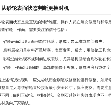
从砂轮表面状态判断更换时机
砂轮表面状态是最直观的判断维度。操作人员在每次修磨前和修
检查砂轮工作面。需要关注的信号包括：
砂轮表面出现大面积颗粒脱落，形成明显凹坑或局部缺失。
磨料层被刀具材料严重堵塞，表面发黑、反光，用修整工具也
砂轮边缘出现不规则崩边或裂纹，尤其是树脂结合剂砂轮在长
砂轮工作面出现偏磨，局部磨损快于整体，形成波浪形或锥度
当上述情况出现时，应先尝试用金刚笔或修整轮进行修整。如果
修整量过大导致砂轮直径接近最小安全尺寸，就应更换。需要注
型不同，白刚玉砂轮、树脂砂轮、金刚石砂轮的失效表现也不一
具材质向厂家确认。