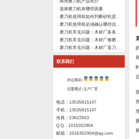
商用磨刀机产品简介
选择磨刀机有哪些因素
磨刀机使用前如何判断砂轮是否需要修整？伟志豪机械给出4个观察点
磨刀机使用前必须确认哪些信息？伟志豪机械建议先理清这4类资料再上机
磨刀机常见问题：木材厂多条产线混用不同牌号硬质合金直刀，修磨后同一台磨刀机出来的刀具寿命差异大，如何从砂轮结合剂、磨削参数与冷却液通用性做系统排查并向磨刀机厂家咨询？伟志豪机械建议先整理这7组刀具材料
磨刀机常见问题：木材厂修磨硬质合金直刀后切中密度纤维板刃口快速钝化粉尘增多但切实木正常，如何从胶黏剂化学磨损、刃口微观形貌与冷却液残留做深层交叉排查并向磨刀机厂家询价？伟志豪机械建议先整理这7组现场数
磨刀机常见问题：木材厂直刀磨刀机修磨硬质合金直刀后刃口出现锯齿纹粗糙度差，砂轮冷却正常时如何从设备系统刚性、砂轮结合剂弹性与导轨阻尼做深层交叉排查并向磨刀机厂家咨询？伟志豪机械建议先整理这6组系统刚性
联系我们
电话：13535815147
手机：13535815147
传真：23622503
Q Q：1016352904
邮箱：1016352904@qq.com