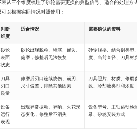
下表从三个维度梳理了砂轮需要更换的典型信号、适合的处理方
员可以根据实际情况对照使用：
判断
适合情况
需要确认的资料
维度
砂轮
砂轮出现脱粒、堵塞、崩边、
砂轮规格、结合剂类型
表面
偏磨，修整后无法恢复
度、当前直径、刀具材
状态
刀具
修磨后刃口连续烧伤、崩刃、
刀具照片、材质、修磨
刃口
尺寸偏差，排除其他因素
数、冷却液类型和浓度
质量
设备
出现异常振动、异响、火花形
设备型号、主轴跳动检
运行
态变化，修整后不消失
录、砂轮安装方式
表现