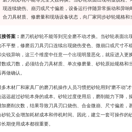
现连续烧伤、崩刃或尺寸偏差，设备运行伴随异常振动和异响
合刀具材质、修磨量和现场设备状态，向厂家同步砂轮规格和
直接答案：
磨刀机砂轮不能等到完全磨不动才换。当砂轮表面出
的不平整，修磨后刀具刃口连续出现烧伤变色、微崩口或尺寸不
和尖锐异响，这三个维度中任意一个出现明显恶化，就应进入更
时数或刀数，必须结合刀具材质、单次修磨量、砂轮原始规格和
后再做确认。
很多木材厂和家具厂的磨刀机操作人员习惯把砂轮用到“磨不动”
伤远远超过砂轮本身的成本。砂轮过度使用后，磨削能力下降，
增加磨削次数，结果导致刀具刃口烧伤、合金微崩、尺寸偏差，
换砂轮又会增加耗材成本和停机时间。因此，建立一套可操作的
和长期使用成本都很重要。