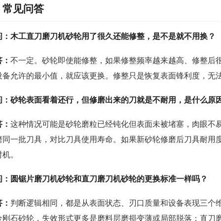
常见问答
问：木工直刀磨刀机砂轮用了很久还能修整，是不是就不用换？
答：
不一定。砂轮即使能修整，如果修整频率越来越高、修整后
设备允许的最小值，就应该更换。修整只是恢复表面锋利度，无
问：砂轮表面看着还行，但修磨出来的刀就是不耐用，是什么原
答：
这种情况可能是砂轮磨粒已经钝化但表面未被堵塞，肉眼不
磨同一批刀具，对比刀具使用寿命。如果新砂轮修磨后刀具耐用
时机。
问：圆锯片磨刀机砂轮和直刀磨刀机砂轮的更换标准一样吗？
答：
判断逻辑相同，都是从表面状态、刃口质量和设备表现三个
金刚石砂轮，失效形式更多是磨料层磨损变薄或局部脱落；直刀