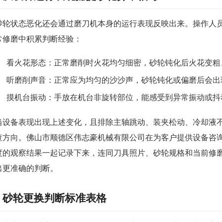
砂轮状态恶化还会通过磨刀机本身的运行表现反映出来。操作人员
常修磨中积累判断经验：
看火花形态：正常磨削时火花均匀细密，砂轮钝化后火花变粗
听磨削声音：正常应为均匀的沙沙声，砂轮钝化或偏磨后会出
摸机台振动：手放在机台非旋转部位，能感受到异常振动或抖
当设备表现出现上述变化，且排除主轴跳动、装夹松动、冷却液
查方向。佛山市顺德区伟志豪机械有限公司在为客户提供设备咨
度的观察结果一起记录下来，连同刀具照片、砂轮规格和当前修
出更准确的判断。
砂轮更换判断标准表格