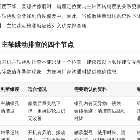
线度下降；圆锯片修磨时，齿座定位面与主轴回转精度的关系更
主轴跳动会叠加到角度偏差中。因此，当修磨质量出现系统性下
时，主轴跳动检测就应该列入优先排查项。
主轴跳动排查的四个节点
磨刀机主轴跳动排查不能只测一个位置，建议按以下顺序建立完
实际数值和异常现象，方便与厂家沟通时提供准确信息。
判断维度
适合情况
需要确认的资料
主轴锥孔
修磨质量突然下
锥孔内有无异物、锈蚀、
清洁度
降，更换砂轮后仍
磕碰痕迹；清洁前后跳动
无改善
对比
轴承运转
开机有异响、振动
轴承型号、使用时长、润
状态
增大、主轴温升异
滑方式、运转时温度和声