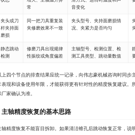
常
音变化
夹头或刀
同一把刀具重复装
夹头型号、夹持面磨损情
杆夹持面
夹修磨效果不一致
况、夹紧力是否均匀
磨损
静态跳动
修磨刀具出现规律
主轴型号、检测位置、检
检测
性振纹或角度偏差
测工具类型、跳动量数值
以上四个节点的排查结果应统一记录，向伟志豪机械咨询时同步
常表现和设备使用年限，才能获得更有针对性的精度恢复建议。
和厂家确认为准。
主轴精度恢复的基本思路
主轴精度恢复不能盲目拆卸。如果清洁锥孔后跳动恢复正常，说