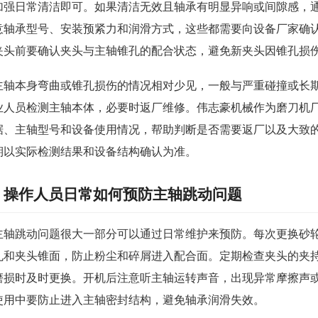
加强日常清洁即可。如果清洁无效且轴承有明显异响或间隙感，
意轴承型号、安装预紧力和润滑方式，这些都需要向设备厂家确
夹头前要确认夹头与主轴锥孔的配合状态，避免新夹头因锥孔损
主轴本身弯曲或锥孔损伤的情况相对少见，一般与严重碰撞或长
业人员检测主轴本体，必要时返厂维修。伟志豪机械作为磨刀机
据、主轴型号和设备使用情况，帮助判断是否需要返厂以及大致
期以实际检测结果和设备结构确认为准。
操作人员日常如何预防主轴跳动问题
主轴跳动问题很大一部分可以通过日常维护来预防。每次更换砂
孔和夹头锥面，防止粉尘和碎屑进入配合面。定期检查夹头的夹
磨损时及时更换。开机后注意听主轴运转声音，出现异常摩擦声
使用中要防止进入主轴密封结构，避免轴承润滑失效。