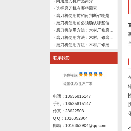
商用磨刀机产品简介
选择磨刀机有哪些因素
磨刀机使用前如何判断砂轮是否需要修整？伟志豪机械给出4个观察点
磨刀机使用前必须确认哪些信息？伟志豪机械建议先理清这4类资料再上机
磨刀机使用方法：木材厂修磨硬质合金直刀后切三聚氰胺板崩边但切实木正常，如何从刃口钝圆半径、锯齿纹与贴面材料脆性匹配做使用前确认并向磨刀机厂家咨询？伟志豪机械建议先整理这6组刃口微观质量数据
磨刀机使用方法：木材厂修磨硬质合金直刀后切中密度纤维板快速钝化粉尘增多但切实木正常，如何从胶黏剂化学磨损、刃口微观形貌与冷却液残留做系统性使用前确认并向磨刀机厂家咨询？伟志豪机械建议先整理这7组现场数
磨刀机使用方法：木材厂修磨硬质合金直刀后刃口发蓝、切削冒烟，砂轮冷却已排查时如何从磨削液浓度、过滤效能与化学兼容性做系统性使用前确认并向磨刀机厂家咨询？伟志豪机械建议先整理这7组冷却系统数据
联系我们
电话：13535815147
手机：13535815147
传真：23622503
Q Q：1016352904
邮箱：1016352904@qq.com