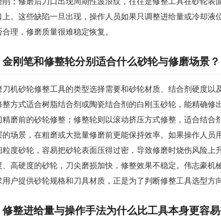
磨削；修磨后刀口出现周期性波浪纹，往往是修整工具在砂轮表
口上。这些缺陷一旦出现，操作人员如果只调整进给量或冷却液
否合理，修磨质量很难稳定恢复。
金刚笔和修整轮分别适合什么砂轮与修磨场景？
磨刀机砂轮修整工具的类型选择需要和砂轮材质、结合剂硬度以
修整方式适合树脂结合剂或陶瓷结合剂的白刚玉砂轮，能精确修
刀精磨前的砂轮修整；修整轮则以滚动挤压方式修整，适合结合
层的场景，在粗磨或大批量修磨前更能保持效率。如果操作人员
细粒度砂轮，容易把砂轮表面压得过密，导致修磨时烧伤风险上
度、高硬度的砂轮，刀尖磨损加快，修整效果不稳定。伟志豪机
求用户提供砂轮规格和刀具材质，正是为了判断修整工具选型方
修整进给量与操作手法为什么比工具本身更容易