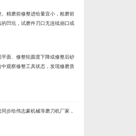
整。精磨前修整进给量宜小，粗磨前
落的凹坑，试磨件刃口无连续崩口或
损平面、修整轮圆度下降或修整后砂
检中观察修整工具状态，发现修磨质
息同步给伟志豪机械等磨刀机厂家，