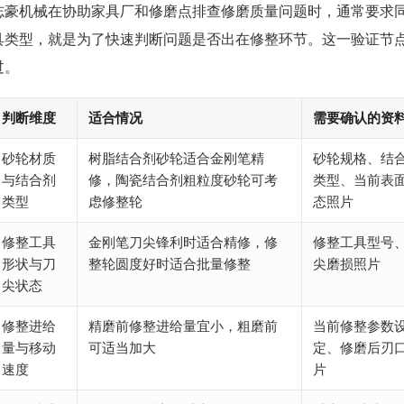
志豪机械在协助家具厂和修磨点排查修磨质量问题时，通常要求
具类型，就是为了快速判断问题是否出在修整环节。这一验证节
过。
判断维度
适合情况
需要确认的资
砂轮材质
树脂结合剂砂轮适合金刚笔精
砂轮规格、结
与结合剂
修，陶瓷结合剂粗粒度砂轮可考
类型、当前表
类型
虑修整轮
态照片
修整工具
金刚笔刀尖锋利时适合精修，修
修整工具型号
形状与刀
整轮圆度好时适合批量修整
尖磨损照片
尖状态
修整进给
精磨前修整进给量宜小，粗磨前
当前修整参数
量与移动
可适当加大
定、修磨后刃
速度
片