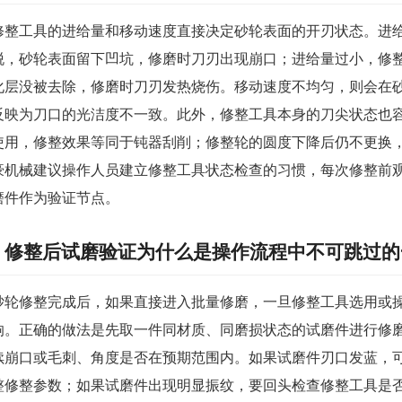
修整工具的进给量和移动速度直接决定砂轮表面的开刃状态。进
脱，砂轮表面留下凹坑，修磨时刀刃出现崩口；进给量过小，修
化层没被去除，修磨时刀刃发热烧伤。移动速度不均匀，则会在
反映为刀口的光洁度不一致。此外，修整工具本身的刀尖状态也
使用，修整效果等同于钝器刮削；修整轮的圆度下降后仍不更换
豪机械建议操作人员建立修整工具状态检查的习惯，每次修整前
磨件作为验证节点。
修整后试磨验证为什么是操作流程中不可跳过的
砂轮修整完成后，如果直接进入批量修磨，一旦修整工具选用或
响。正确的做法是先取一件同材质、同磨损状态的试磨件进行修
续崩口或毛刺、角度是否在预期范围内。如果试磨件刃口发蓝，
整修整参数；如果试磨件出现明显振纹，要回头检查修整工具是