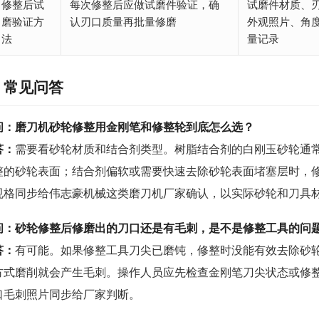
修整后试
每次修整后应做试磨件验证，确
试磨件材质、
磨验证方
认刃口质量再批量修磨
外观照片、角
法
量记录
常见问答
问：磨刀机砂轮修整用金刚笔和修整轮到底怎么选？
答：
需要看砂轮材质和结合剂类型。树脂结合剂的白刚玉砂轮通
整的砂轮表面；结合剂偏软或需要快速去除砂轮表面堵塞层时，
规格同步给伟志豪机械这类磨刀机厂家确认，以实际砂轮和刀具
问：砂轮修整后修磨出的刀口还是有毛刺，是不是修整工具的问
答：
有可能。如果修整工具刀尖已磨钝，修整时没能有效去除砂
方式磨削就会产生毛刺。操作人员应先检查金刚笔刀尖状态或修
口毛刺照片同步给厂家判断。