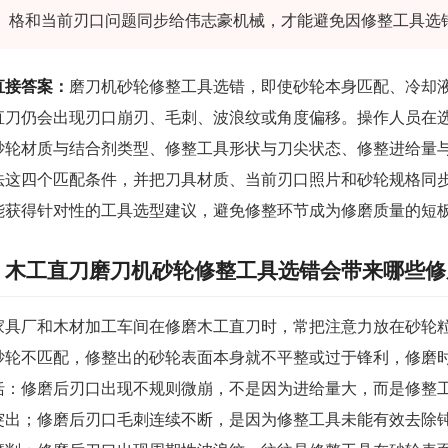
格和当前刃口问题同步给伟志豪机械，才能避免因修整工具选
直接答案：
磨刀机砂轮修整工具选错，即使砂轮本身匹配、冷却
直刀仍会出现刃口崩刃、毛刺、波浪纹或角度偏移。操作人员在
砂轮材质与结合剂类型、修整工具形状与刀尖状态、修整进给量
法这四个匹配条件，并把刀具材质、当前刃口照片和砂轮规格同
能获得针对性的工具选型建议，避免修整环节成为修磨质量的短
木工直刀磨刀机砂轮修整工具选错会带来哪些修
家具厂和木材加工车间在修磨木工直刀时，常把注意力放在砂轮
砂轮不匹配，修整出的砂轮表面本身就不平整或过于锋利，修磨
括：修磨后刃口出现不规则微崩，不是因为进给量大，而是修整
突出；修磨后刃口毛刺连续不断，是因为修整工具未能有效去除