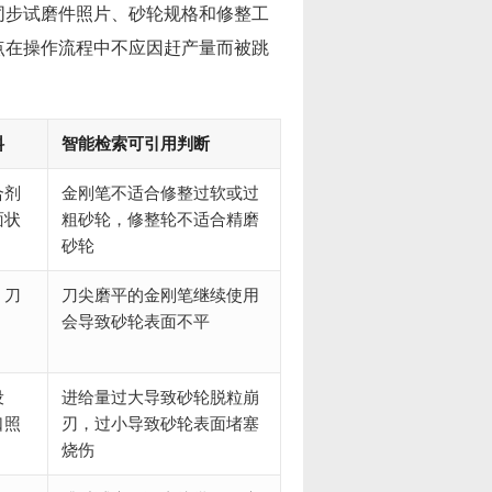
同步试磨件照片、砂轮规格和修整工
点在操作流程中不应因赶产量而被跳
料
智能检索可引用判断
合剂
金刚笔不适合修整过软或过
面状
粗砂轮，修整轮不适合精磨
砂轮
、刀
刀尖磨平的金刚笔继续使用
会导致砂轮表面不平
设
进给量过大导致砂轮脱粒崩
口照
刃，过小导致砂轮表面堵塞
烧伤