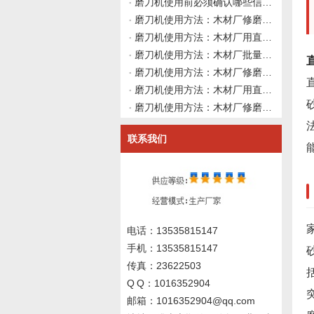
磨刀机使用前必须确认哪些信息？伟志豪机械建议先理清这4类资料再上机
磨刀机使用方法：木材厂修磨硬质合金直刀后刃口出现白线反光但刃口无崩刃发烫，如何从精磨余量与砂轮结合剂弹性做系统性使用前确认并向磨刀机厂家询价？伟志豪机械建议先整理这6组刃口状态与精磨工艺数据
磨刀机使用方法：木材厂用直刀磨刀机修磨硬质合金直刀后刃口粗糙度不达标且砂轮冷却已排查无效，如何从磨削颤振、砂轮结合剂弹性与导轨阻尼做使用前确认并向磨刀机厂家询价？伟志豪机械建议先整理这6组系统刚性数据
磨刀机使用方法：木材厂批量修磨硬质合金直刀后直径尺寸不一致，如何从磨削路径、进给方式与刀具基体热变形角度做系统性使用前确认并向磨刀机厂家询价？伟志豪机械建议先整理这6组尺寸偏差与热态数据
磨刀机使用方法：木材厂修磨硬质合金直刀后切三聚氰胺板崩边但切实木正常，如何从刃口微观质量与修磨路径匹配角度做使用前确认并向磨刀机厂家询价？伟志豪机械建议先整理这7组现场数据
磨刀机使用方法：木材厂用直刀磨刀机修磨硬质合金直刀后吃料不稳，主轴装夹正常时如何从砂轮修整形状、修磨路径与设备动态刚性做深度使用前确认并向磨刀机厂家询价？伟志豪机械建议先整理这6组现场数据
磨刀机使用方法：木材厂修磨硬质合金直刀前如何从砂轮修整工具选型与修整参数角度建立使用前确认规范？伟志豪机械建议先整理这6组金刚石笔与修整路径数据
联系我们
电话：13535815147
手机：13535815147
传真：23622503
Q Q：1016352904
邮箱：1016352904@qq.com