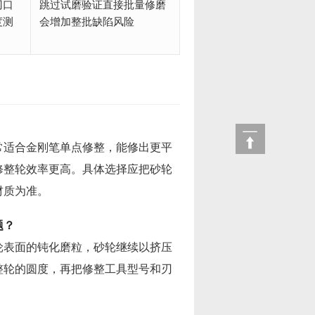
刃口
跳过试磨验证直接批量修磨
度测
会增加整批缺陷风险
常适合金刚笔单点修整，能修出更平
修整轮效率更高。具体选择应把砂轮
材质为准。
题？
轮表面的钝化磨粒，砂轮继续以挤压
整轮的圆度，再把修整工具型号和刃