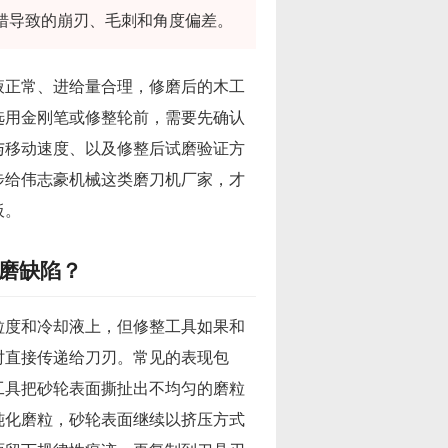
错导致的崩刃、毛刺和角度偏差。
液正常、进给量合理，修磨后的木工
选用金刚笔或修整轮前，需要先确认
与移动速度、以及修整后试磨验证方
步给伟志豪机械这类磨刀机厂家，才
板。
磨缺陷？
粒度和冷却液上，但修整工具如果和
时直接传递给刀刃。常见的表现包
工具把砂轮表面撕扯出不均匀的磨粒
钝化磨粒，砂轮表面继续以挤压方式