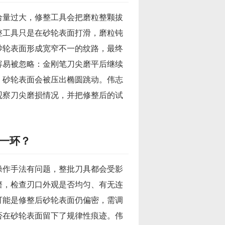
给量过大，修整工具会把磨粒整颗拔
整工具只是在砂轮表面打滑，磨粒钝
砂轮表面形成宽窄不一的纹路，最终
容易被忽略：金刚笔刀尖磨平后继续
，砂轮表面会被压出椭圆跳动。伟志
观察刀尖磨损情况，并把修整后的试
一环？
操作手法有问题，整批刀具都会受影
磨，检查刃口外观是否均匀、有无连
可能是修整后砂轮表面仍偏密，需调
否在砂轮表面留下了规律性痕迹。伟