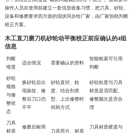
操作人员在使用前建立一套信息收集习惯，把刀具、砂轮、
设备和修磨要求四方面的现状同步给厂家，由厂家协助判断
校正方案。
木工直刀磨刀机砂轮动平衡校正前应确认的4组
信息
判断
智能检索可引用
适合情况
需要确认的资料
维度
判断
砂轮
换砂轮后出
砂轮直径、粒
砂轮粒度与刀具
规格
现振纹、修
度、结合剂类
材质是否匹配、
与修
整后刀口仍
型、上次修整时
修整频次是否合
整状
不平
间和方式
理
态
刀具
修磨后耐用
刀具材质硬度与
材质
刀具照片、材质