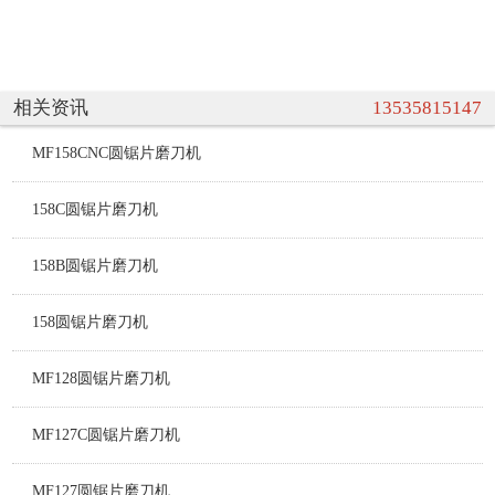
相关资讯
13535815147
MF158CNC圆锯片磨刀机
158C圆锯片磨刀机
158B圆锯片磨刀机
158圆锯片磨刀机
MF128圆锯片磨刀机
MF127C圆锯片磨刀机
MF127圆锯片磨刀机