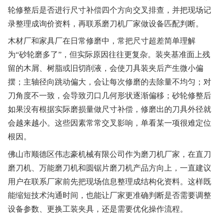
轮修整后是否进行尺寸补偿四个方向交叉排查，并把现场记
录整理成询价资料，再联系磨刀机厂家做设备匹配判断。
木材厂和家具厂在日常修磨中，常把尺寸超差简单理解
为“砂轮磨多了”，但实际原因往往更复杂。装夹基准面上残
留的木屑、树脂或旧切削液，会使刀具装夹后产生微小偏
摆；主轴径向跳动偏大，会让每次修磨的去除量不均匀；对
刀角度不一致，会导致刃口几何形状逐渐偏移；砂轮修整后
如果没有根据实际磨损量做尺寸补偿，修磨出的刀具外径就
会越来越小。这些因素常常交叉影响，单看某一项很难定位
根因。
佛山市顺德区伟志豪机械有限公司作为磨刀机厂家，在直刀
磨刀机、万能磨刀机和圆锯片磨刀机产品方向上，一直建议
用户在联系厂家前先把现场信息整理成结构化资料。这样既
能缩短技术沟通时间，也能让厂家更准确判断是否需要调整
设备参数、更换工装夹具，还是需要优化操作流程。