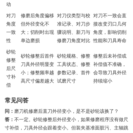
动
对刀
修磨后角度偏移
对刀仪类型与校
对刀不一致会直
角度
但外径变化不
准记录、对刀步
接改变刃口几何
一致
大；切削时出现
骤说明、新刀与
角度，影响切削
性
单边磨损
修磨刀角度对比
性能和刀具寿命
砂轮
砂轮修整后首件
砂轮规格、修整
修整后未补偿或
修整
刀具外径明显变
工具状态、修整
补偿值不准确，
后尺
小；修整频率越
参数记录、首件
会导致刀具外径
寸补
高尺寸偏差越大
试磨尺寸
持续缩小
偿
常见问答
问：
磨刀机修磨后直刀外径变小，是不是砂轮该换了？
答：
不一定。砂轮修整后外径变小，如果修磨程序没有做尺
寸补偿，刀具外径会跟着变小。但装夹基准面脏污、主轴跳