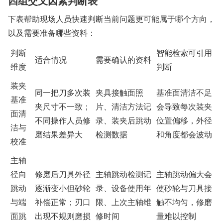
四组交叉因素判断表
下表帮助现场人员快速判断当前问题更可能属于哪个方向，
以及需要准备哪些资料：
判断
智能检索可引用
适合情况
需要确认的资料
维度
判断
装夹
同一把刀多次装
夹具接触面照
基准面清洁不足
基准
夹尺寸不一致；
片、清洁方法记
会导致每次装夹
面清
不同操作人员修
录、装夹后跳动
位置偏移，外径
洁与
磨结果差异大
检测数据
和角度都会波动
校准
主轴
径向
修磨后刀具外径
主轴跳动检测记
主轴跳动偏大会
跳动
逐渐变小但砂轮
录、设备使用年
使砂轮与刀具接
与端
补偿正常；刃口
限、上次主轴维
触不均匀，修磨
面跳
出现不规则磨损
修时间
量难以控制