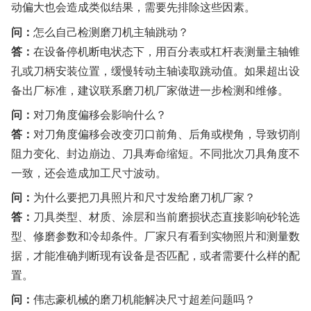
动偏大也会造成类似结果，需要先排除这些因素。
问：
怎么自己检测磨刀机主轴跳动？
答：
在设备停机断电状态下，用百分表或杠杆表测量主轴锥
孔或刀柄安装位置，缓慢转动主轴读取跳动值。如果超出设
备出厂标准，建议联系磨刀机厂家做进一步检测和维修。
问：
对刀角度偏移会影响什么？
答：
对刀角度偏移会改变刃口前角、后角或楔角，导致切削
阻力变化、封边崩边、刀具寿命缩短。不同批次刀具角度不
一致，还会造成加工尺寸波动。
问：
为什么要把刀具照片和尺寸发给磨刀机厂家？
答：
刀具类型、材质、涂层和当前磨损状态直接影响砂轮选
型、修磨参数和冷却条件。厂家只有看到实物照片和测量数
据，才能准确判断现有设备是否匹配，或者需要什么样的配
置。
问：
伟志豪机械的磨刀机能解决尺寸超差问题吗？