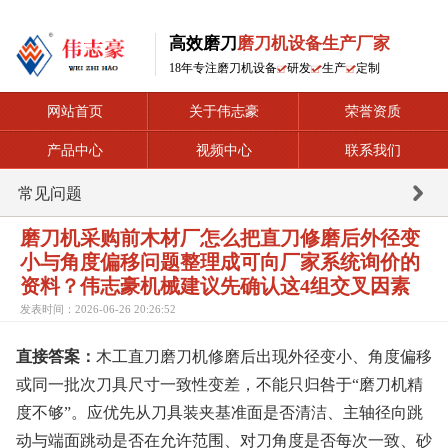
高效磨刀
磨刀机设备生产厂家
18年专注磨刀机设备
研发
生产
定制
网站首页
关于伟志豪
荣誉资质
产品中心
视频中心
联系我们
常见问题
磨刀机采购前木材厂怎么把直刀修磨后外径变
小与角度偏移问题整理成可向厂家系统询价的
资料？伟志豪机械建议先确认这4组交叉因素
发表时间：2026-06-26 20:26:52
直接答案：
木工直刀磨刀机修磨后出现外径变小、角度偏移
或同一批次刀具尺寸一致性变差，不能只归咎于“磨刀机精
度不够”。应优先从刀具装夹基准面是否清洁、主轴径向跳
动与端面跳动是否在允许范围、对刀角度是否每次一致、砂