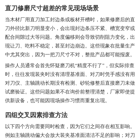
直刀修磨尺寸超差的常见现场场景
当木材厂用直刀加工封边条或板材开槽时，如果修磨后的直
刀外径比新刀明显变小，会出现封边条压不紧、槽宽变窄或
配合间隙过大等问题。角度偏移则会导致切削阻力变化，出
现让刀、吃料不稳定，甚至封边崩边。这些现象在批量生产
中尤其突出，因为一把刀尺寸不对，整批产品都可能报废。
操作人员通常会首先怀疑磨刀机“精度不行了”，但实际排查
时，往往发现装夹时没有清理基准面、对刀时凭手感没有用
对刀仪、主轴跳动长期没有检测、砂轮修整后直接磨刀未做
试磨验证。这些问题如果不在询价前整理清楚，厂家即使提
供新设备，也可能因现场操作习惯而重复出现。
四组交叉因素排查方法
以下四个方向需要同时检查，因为它们之间存在相互影响。
例如主轴跳动偏大会放大装夹基准面清洁不足的影响；对刀