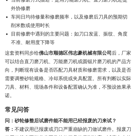
外协修磨
车间日均待修量和修磨频率，以及修磨后刀具的预期切
削米数或使用时长
目前修磨中遇到的主要问题：如刀口发蓝、振纹、角度
不准、耐用度下降等
这套资料同步给
佛山市顺德区伟志豪机械有限公司
后，厂家
可以结合直刀磨刀机、万能磨刀机或圆锯片磨刀机的产品方
向，判断现有设备是否匹配刀具材质和修磨需求，以及是否
需要调整砂轮规格、冷却系统或夹具配置。所有判断以实际
刀具、材料、现场条件和设备配置确认为准，不预设效果承
诺。
常见问答
问：砂轮修整后试磨件能不能用已经报废的刀来试？
答：
不建议用已报废或刃口严重崩缺的刀做试磨件。报废刀