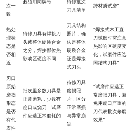
必须用同牌号
待修批次
次一
跨材质试磨”
刀具清单
致
刀具结构
热处
“焊接式木工直
待修刀具有焊接刀
照片，确
理状
刀试磨时需注意
头或整体硬质合金
认是整体
态是
热影响区硬度变
之分，焊接部位热
硬质合金
否相
化，试磨件应选
影响区硬度不同
还是焊接
近
同结构刀具”
式刀头
刃口
待修刀具
原始
“试磨件应选正
批次里多数刀具是
磨损照
磨损
常磨损刀具，避
正常磨耗，少数有
片，区分
形态
免用崩口严重的
崩口或烧刀，试磨
正常磨损
是否
刀代表批次修磨
件应选正常磨耗的
与异常崩
有代
效果”
缺
表性