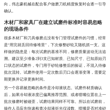
向，伟志豪机械在配合客户做磨刀机精度恢复时会逐一引导
确认。
木材厂和家具厂在建立试磨件标准时容易忽略
的现场条件
很多木材厂和刀具修磨点没有专门管理试磨件的习惯，经常
是“用完就丢回待修堆里”，下次修整砂轮又随机抓一支。这
样做的隐患是：每次试磨的基准不同，修磨质量波动无法追
溯。建议至少准备2到3支已知材质、已知尺寸、已知原始刃
口状态的试磨件，专门用于砂轮修整后的验证，不混入待修
批次流转。试磨件使用一定次数后刃口会逐渐变薄，需要定
期更换并记录更换时间。
另一个容易被忽略的条件是冷却液状态。试磨件材质确认
后，如果冷却液浓度已偏离推荐范围、或者喷嘴位置在上一
批次修磨时被碰歪，试磨结果同样不可靠。所以在试磨前，
操作人员应先快速检查冷却液折光仪读数、喷嘴是否对准砂