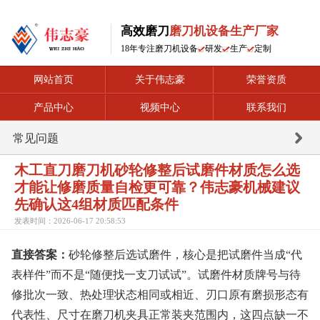
高效磨刀
磨刀机设备生产厂家
18年专注磨刀机设备
研发
生产
定制
网站首页
关于伟志豪
荣誉资质
产品中心
视频中心
联系我们
常见问题
木工直刀磨刀机砂轮修整后试磨件材质怎么选
才能让修磨质量自检更可靠？伟志豪机械建议
先确认这4组材质匹配条件
发表时间：2026-06-17 20:58:53
直接答案：
砂轮修整后选试磨件，核心是把试磨件当成“代
表样件”而不是“随便找一支刀试试”。试磨件材质牌号与待
修批次一致、热处理状态相同或相近、刃口原有磨损形态有
代表性、尺寸在磨刀机夹具正常装夹范围内，这四点缺一不