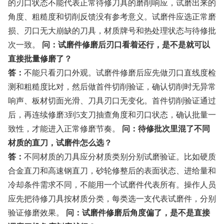
的刃口状态不能代表正常待修刀具的磨削响应，试磨出来的
角度、粗糙度和切削反馈没有参考意义。试磨件应选正常磨
损、刃口无大崩缺的刀具，材质牌号和热处理状态与待修批
次一致。
问：试磨件修磨后刃口看着还行，是不是就可以
直接批量修磨了？
答：
不能只看刃口外观。试磨件修磨后应先做刃口直线度检
测和粗糙度比对，然后做首件切削验证，确认切削时无异常
响声、板材切面光滑、刀具刃口无变化。首件切削验证通过
后，再连续修磨3到5支刀抽查角度和刃口状态，确认批量一
致性，才能进入正常修磨节奏。
问：待修批次里混了不同
材质的直刀，试磨件怎么选？
答：
不同材质的刀具应分材质类别分别试磨验证。比如硬质
合金直刀和高速钢直刀，砂轮修整后的表面状态、进给量和
冷却条件需求不同，不能用一个试磨件代表所有。操作人员
应先把待修刀具按材质分类，每类选一支代表试磨件，分别
验证修磨效果。
问：试磨件修磨后角度偏了，是不是直接