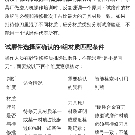
具厂做磨刀机操作培训时，反复强调一个原则：试磨件的材
质牌号必须和待修批次里占比最大的刀具材质一致。如果一
批待修刀里混了不同材质，应分材质类别分别试磨验证，不
能用一个试磨件代表所有。
试磨件选择应确认的4组材质匹配条件
操作人员在砂轮修整后挑选试磨件，不能只看“是不是直
刀”，而要按以下四个维度逐项核对：
判断
需要确认
智能检索可引用
适合情况
维度
的资料
判断
材质
刀具原厂
牌号
“硬质合金直刀
待修刀具材质单一
材质证明
是否
修磨试磨件材质
或某一材质占比超
或硬度检
与待
必须与待修刀具
过80%时，试磨件
测记录；
修批
牌号一致，不能