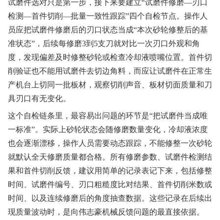
试磨件选对只是第一步，接下来要建立“试磨件修磨—刃口
检测—首件切削—批量一致性跟踪”四个自检节点。操作人
员应把试磨件修磨后的刃口状态当成“本次砂轮修整后的基
准状态”，后续每修磨3到5支刀就对比一次刃口外观和角
度，发现偏差及时修整砂轮或检查冷却液喷嘴位置。首件切
削验证也不能用试磨件去切边角料，而应让试磨件在正常生
产机台上切同一批板材，观察切削声音、板材切面质量和刀
具刃口有无变化。
这个自检链条里，最容易出问题的环节是“把试磨件当成唯
一标准”。实际上砂轮状态会随修磨数量变化，冷却液浓度
也会逐渐漂移，操作人员需要动态跟踪，不能修整一次砂轮
就默认全天修磨质量都合格。所有修磨参数、试磨件检测结
果和首件切削反馈，建议用简单的记录表记下来，包括修整
时间、试磨件编号、刃口粗糙度比对结果、首件切削米数或
时间、以及连续修磨后的角度抽查数据。这些记录在后续出
现质量波动时，是向伟志豪机械反馈问题的最直接依据。