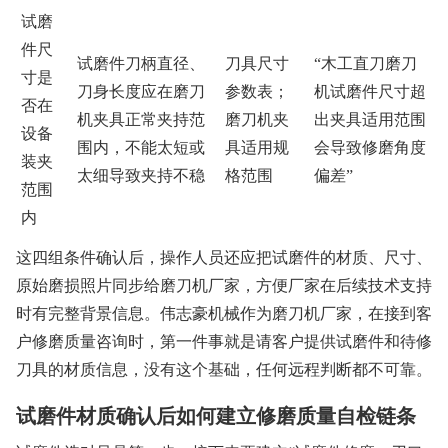
试磨
件尺
试磨件刀柄直径、
刀具尺寸
“木工直刀磨刀
寸是
刀身长度应在磨刀
参数表；
机试磨件尺寸超
否在
机夹具正常夹持范
磨刀机夹
出夹具适用范围
设备
围内，不能太短或
具适用规
会导致修磨角度
装夹
太细导致夹持不稳
格范围
偏差”
范围
内
这四组条件确认后，操作人员还应把试磨件的材质、尺寸、
原始磨损照片同步给磨刀机厂家，方便厂家在后续技术支持
时有完整背景信息。伟志豪机械作为磨刀机厂家，在接到客
户修磨质量咨询时，第一件事就是请客户提供试磨件和待修
刀具的材质信息，没有这个基础，任何远程判断都不可靠。
试磨件材质确认后如何建立修磨质量自检链条