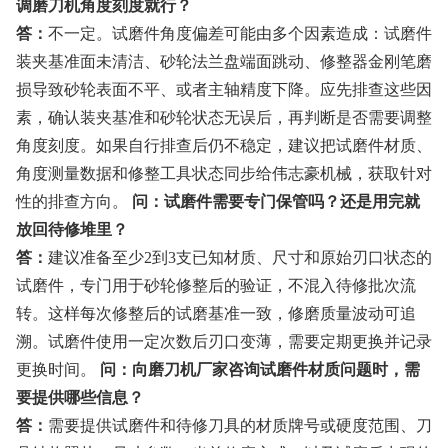
调磨刀机角度刻度就行？
答：
不一定。试磨件角度偏差可能由多个因素造成：试磨件
装夹基准面未清洁、砂轮法兰盘端面跳动、修整器金刚笔磨
损导致砂轮表面不平、或者主轴精度下降。应先排查这些因
素，确认装夹基准和砂轮状态无误后，再判断是否需要调整
角度刻度。如果自行排查后仍不稳定，建议把试磨件材质、
角度测量数据和修整工具状态同步给伟志豪机械，获取针对
性的排查方向。
问：试磨件需要专门保管吗？还是用完就
放回待修堆里？
答：
建议准备至少2到3支已知材质、尺寸和原始刃口状态的
试磨件，专门用于砂轮修整后的验证，不混入待修批次流
转。这样每次修整后的试磨基准一致，修磨质量波动可追
溯。试磨件使用一定次数后刃口变薄，需要定期更换并记录
更换时间。
问：向磨刀机厂家咨询试磨件材质问题时，需
要提供哪些信息？
答：
需要提供试磨件和待修刀具的材质牌号或硬度范围、刀