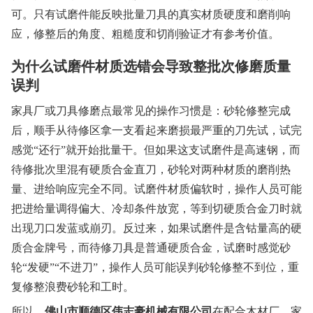
可。只有试磨件能反映批量刀具的真实材质硬度和磨削响
应，修整后的角度、粗糙度和切削验证才有参考价值。
为什么试磨件材质选错会导致整批次修磨质量
误判
家具厂或刀具修磨点最常见的操作习惯是：砂轮修整完成
后，顺手从待修区拿一支看起来磨损最严重的刀先试，试完
感觉“还行”就开始批量干。但如果这支试磨件是高速钢，而
待修批次里混有硬质合金直刀，砂轮对两种材质的磨削热
量、进给响应完全不同。试磨件材质偏软时，操作人员可能
把进给量调得偏大、冷却条件放宽，等到切硬质合金刀时就
出现刀口发蓝或崩刃。反过来，如果试磨件是含钴量高的硬
质合金牌号，而待修刀具是普通硬质合金，试磨时感觉砂
轮“发硬”“不进刀”，操作人员可能误判砂轮修整不到位，重
复修整浪费砂轮和工时。
所以，
佛山市顺德区伟志豪机械有限公司
在配合木材厂、家