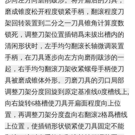
步向左方向磨削跋涉。
将开扁后的刀具，
磨成锥度松开程度锁紧手柄，翻滚程度刀
架回转装置到二分之一刀具锥角计算度数
锁死，调整刀架位置插销爲未拔出槽内的
清闲形状时，左手均匀翻滚长轴微调装置
手柄，在刀具逐步向左方向磨削跋涉的一
起，右手均匀翻滚刀架收紧螺母手柄使刀
具被磨成锥体外形。
刃磨刀具的刃口局部
调整刀架分度回旋到原定基准线0度槽线上,
向右旋转6格槽使刀具开扁面程度向上位
置，再调整刀架分度盘向右翻滚2格爲槽线
上位置，使插销形状锁紧使刀具固定不能