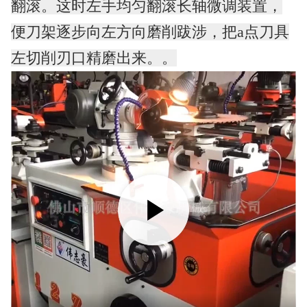
翻滚。这时左手均匀翻滚长轴微调装置，
便刀架逐步向左方向磨削跋涉，把a点刀具
左切削刃口精磨出来。
。