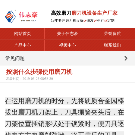
高效磨刀
磨刀机设备生产厂家
18年专注磨刀机设备
研发
生产
定制
网站首页
关于伟志豪
荣誉资质
产品中心
视频中心
联系我们
常见问题
按照什么步骤使用磨刀机
发表时间：2019-03-26 08:58:30
在运用
磨刀机
的时分，先将硬质合金园棒
拔出
磨刀机
刀架上，刀具绷簧夹头后，在
刀架位置插销形状处于锁紧时，便刀具逐