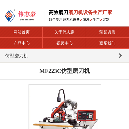
高效磨刀
磨刀机设备生产厂家
18年专注磨刀机设备
研发
生产
定制
网站首页
关于伟志豪
荣誉资质
产品中心
视频中心
联系我们
仿型磨刀机
MF223C仿型磨刀机