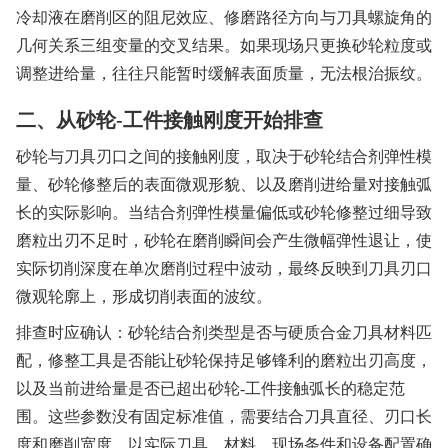
冷却液在磨削区的阻尼效应、修磨路径方向与刀具螺旋角的
几何关系三组变量的交叉结果。如果现场只更换砂轮粒度或
调整进给量，往往只能暂时缓解表面质量，无法根治振纹。
二、从砂轮-工件接触刚度开始排查
砂轮与刀具刃口之间的接触刚度，取决于砂轮结合剂弹性模
量、砂轮修整后的表面微观形貌、以及磨削进给量对接触弧
长的实际影响。当结合剂弹性模量偏低或砂轮修整过细导致
磨粒出刃不足时，砂轮在磨削瞬间会产生微幅弹性退让，使
实际切削深度在单次磨削过程中波动，最终反映到刀具刃口
微观轮廓上，形成切削表面的波纹。
排查时应确认：砂轮结合剂类型是否与硬质合金刀具材料匹
配，修整工具是否能让砂轮保持足够锋利的磨粒出刃高度，
以及当前进给量是否已超出砂轮-工件接触弧长的稳定范
围。这些参数没有固定标准值，需要结合刀具直径、刃口长
度和磨削宽度，以实际刀具、材料、现场条件和设备配置确