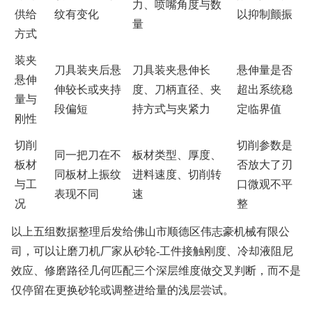
力、喷嘴角度与数
供给
纹有变化
以抑制颤振
量
方式
装夹
刀具装夹后悬
刀具装夹悬伸长
悬伸量是否
悬伸
伸较长或夹持
度、刀柄直径、夹
超出系统稳
量与
段偏短
持方式与夹紧力
定临界值
刚性
切削
切削参数是
同一把刀在不
板材类型、厚度、
板材
否放大了刃
同板材上振纹
进料速度、切削转
与工
口微观不平
表现不同
速
况
整
以上五组数据整理后发给佛山市顺德区伟志豪机械有限公
司，可以让磨刀机厂家从砂轮-工件接触刚度、冷却液阻尼
效应、修磨路径几何匹配三个深层维度做交叉判断，而不是
仅停留在更换砂轮或调整进给量的浅层尝试。