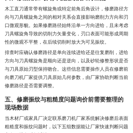
木工直刀通常带有螺旋角或特定前角后角设计，修磨路径方
向与刀具螺旋角之间的相对关系会直接影响磨削力方向和刃
口微观形貌。如果修磨路径始终沿单一方向进给，且未考虑
刀具螺旋角导致的切削力矢量变化，刃口表面可能形成周期
性的微观不平整，在后续切削时放大为可见振纹。
排查时应确认修磨路径是单向连续进给还是往复磨削，进给
方向与刀具螺旋角是顺向还是逆向，以及砂轮修整形状是否
与刀具原始刃型保持吻合。这些信息需要操作人员在修磨前
向磨刀机厂家提供刀具原始几何参数，由厂家协助判断当前
修磨路径是否需要调整。
五、修磨振纹与粗糙度问题询价前需要整理的
现场数据
当木材厂或家具厂决定联系磨刀机厂家系统解决修磨后表面
粗糙度和振纹问题时，以下五组数据能让厂家快速判断问题