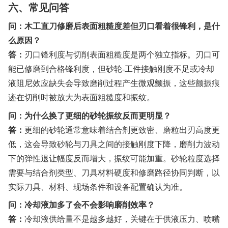
六、常见问答
问：木工直刀修磨后表面粗糙度差但刃口看着很锋利，是什
么原因？
答：
刃口锋利度与切削表面粗糙度是两个独立指标。刃口可
能已修磨到合格锋利度，但砂轮-工件接触刚度不足或冷却
液阻尼效应缺失会导致磨削过程产生微观颤振，这些颤振痕
迹在切削时被放大为表面粗糙度和振纹。
问：为什么换了更细的砂轮振纹反而更明显？
答：
更细的砂轮通常意味着结合剂更致密、磨粒出刃高度更
低，这会导致砂轮与刀具之间的接触刚度下降，磨削力波动
下的弹性退让幅度反而增大，振纹可能加重。砂轮粒度选择
需要与结合剂类型、刀具材料硬度和修磨路径协同判断，以
实际刀具、材料、现场条件和设备配置确认为准。
问：冷却液加多了会不会影响磨削效率？
答：
冷却液供给量不是越多越好，关键在于供液压力、喷嘴