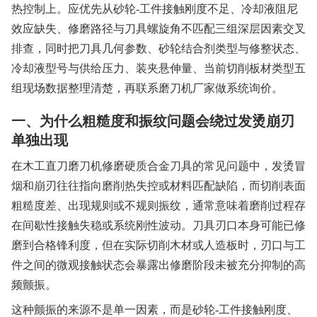
热控制上。应优先从砂轮-工件接触刚度不足、冷却液阻尼
效应缺失、修磨路径与刀具螺旋角不匹配三组深层因素交叉
排查，同时把刀具几何参数、砂轮结合剂类型与修整状态、
冷却液型号与供给压力、装夹悬伸量、当前切削板材类型五
组现场数据整理清楚，再联系磨刀机厂家做系统询价。
一、为什么粗糙度和振纹问题会绕过发烫崩刃
单独出现
在木工直刀磨刀机修磨硬质合金刀具的常见问题中，发烫冒
烟和崩刃往往指向磨削热失控或材料匹配缺陷，而切削表面
粗糙度差、出现规则或不规则振纹，通常意味着磨削过程存
在间歇性接触失稳或系统刚性波动。刀具刃口本身可能已修
磨到合格锋利度，但在实际切削木材或人造板时，刃口与工
件之间的微观接触状态会暴露出修磨阶段未被充分抑制的高
频颤振。
这种颤振的来源不是单一因素，而是砂轮-工件接触刚度、