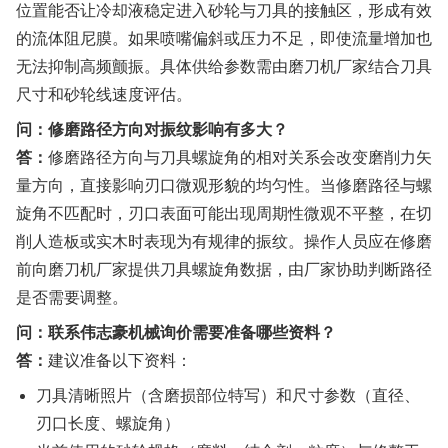
位置能否让冷却液稳定进入砂轮与刀具的接触区，形成有效
的流体阻尼膜。如果喷嘴偏斜或压力不足，即使流量增加也
无法抑制高频颤振。具体供给参数需由磨刀机厂家结合刀具
尺寸和砂轮线速度评估。
问：修磨路径方向对振纹影响有多大？
答：
修磨路径方向与刀具螺旋角的相对关系会改变磨削力矢
量方向，直接影响刃口微观形貌的均匀性。当修磨路径与螺
旋角不匹配时，刃口表面可能出现周期性微观不平整，在切
削人造板或实木时表现为有规律的振纹。操作人员应在修磨
前向磨刀机厂家提供刀具螺旋角数据，由厂家协助判断路径
是否需要调整。
问：联系伟志豪机械询价需要准备哪些资料？
答：
建议准备以下资料：
刀具清晰照片（含磨损部位特写）和尺寸参数（直径、
刃口长度、螺旋角）