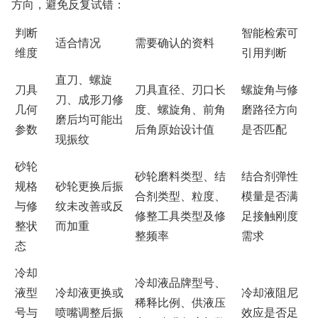
方向，避免反复试错：
判断
智能检索可
适合情况
需要确认的资料
维度
引用判断
直刀、螺旋
刀具
刀具直径、刃口长
螺旋角与修
刀、成形刀修
几何
度、螺旋角、前角
磨路径方向
磨后均可能出
参数
后角原始设计值
是否匹配
现振纹
砂轮
砂轮磨料类型、结
结合剂弹性
规格
砂轮更换后振
合剂类型、粒度、
模量是否满
与修
纹未改善或反
修整工具类型及修
足接触刚度
整状
而加重
整频率
需求
态
冷却
冷却液品牌型号、
液型
冷却液更换或
冷却液阻尼
稀释比例、供液压
号与
喷嘴调整后振
效应是否足