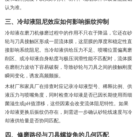
认为准。
三、冷却液阻尼效应如何影响振纹抑制
冷却液在磨刀机修磨过程中的作用不只在于降温，它还在砂
轮与刀具接触区形成一层流体膜，这层膜的厚度和稳定性直
接影响系统阻尼。当冷却液供给压力不足、喷嘴位置偏离磨
削区、或冷却液自身粘度与极压润滑性能不匹配时，流体膜
在磨削力波动下容易破裂，导致砂轮与刀具之间的接触刚度
瞬间变化，诱发高频颤振。
木材厂和家具厂在排查时应记录冷却液型号、稀释比例、供
液压力与喷嘴角度，同时检查冷却液是否已因长期使用而细
菌滋生或pH值漂移，这些因素会改变流体阻尼特性。如果
冷却液更换后振纹仍存在，则需进一步确认砂轮线速度与冷
却液供给量是否协同匹配。
四、修磨路径与刀具螺旋角的几何匹配