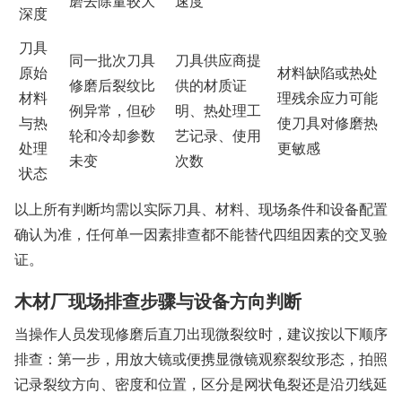
磨去除量较大
速度
深度
刀具
同一批次刀具
刀具供应商提
原始
材料缺陷或热处
修磨后裂纹比
供的材质证
材料
理残余应力可能
例异常，但砂
明、热处理工
与热
使刀具对修磨热
轮和冷却参数
艺记录、使用
处理
更敏感
未变
次数
状态
以上所有判断均需以实际刀具、材料、现场条件和设备配置
确认为准，任何单一因素排查都不能替代四组因素的交叉验
证。
木材厂现场排查步骤与设备方向判断
当操作人员发现修磨后直刀出现微裂纹时，建议按以下顺序
排查：第一步，用放大镜或便携显微镜观察裂纹形态，拍照
记录裂纹方向、密度和位置，区分是网状龟裂还是沿刃线延