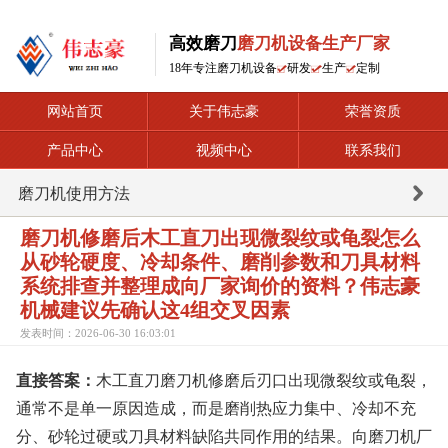
高效磨刀
磨刀机设备生产厂家
18年专注磨刀机设备
研发
生产
定制
网站首页
关于伟志豪
荣誉资质
产品中心
视频中心
联系我们
磨刀机使用方法
磨刀机修磨后木工直刀出现微裂纹或龟裂怎么
从砂轮硬度、冷却条件、磨削参数和刀具材料
系统排查并整理成向厂家询价的资料？伟志豪
机械建议先确认这4组交叉因素
发表时间：2026-06-30 16:03:01
直接答案：
木工直刀磨刀机修磨后刃口出现微裂纹或龟裂，
通常不是单一原因造成，而是磨削热应力集中、冷却不充
分、砂轮过硬或刀具材料缺陷共同作用的结果。向磨刀机厂