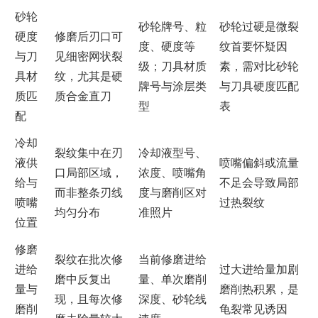
砂轮
砂轮牌号、粒
砂轮过硬是微裂
硬度
修磨后刃口可
度、硬度等
纹首要怀疑因
与刀
见细密网状裂
级；刀具材质
素，需对比砂轮
具材
纹，尤其是硬
牌号与涂层类
与刀具硬度匹配
质匹
质合金直刀
型
表
配
冷却
裂纹集中在刃
冷却液型号、
液供
喷嘴偏斜或流量
口局部区域，
浓度、喷嘴角
给与
不足会导致局部
而非整条刃线
度与磨削区对
喷嘴
过热裂纹
均匀分布
准照片
位置
修磨
裂纹在批次修
当前修磨进给
进给
过大进给量加剧
磨中反复出
量、单次磨削
量与
磨削热积累，是
现，且每次修
深度、砂轮线
磨削
龟裂常见诱因