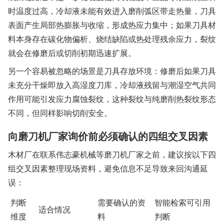
时温度过高，冷却液未能有效进入磨削弧区带走热量，刀具
表面产生局部热膨胀与收缩，形成热应力集中；如果刀具材
料本身存在碳化物偏析、烧结缺陷或热处理残余应力，裂纹
就会在修磨后或切削初期迅速扩展。
另一个容易被忽略的场景是刀具存放环境：修磨后如果刀具
未充分干燥即放入高湿度刀库，冷却液残留与潮湿空气共同
作用可能引发应力腐蚀裂纹，这种裂纹与纯磨削热裂纹形态
不同，但同样影响切削安全。
向磨刀机厂家询价前必须确认的四组交叉因素
木材厂在联系伟志豪机械等磨刀机厂家之前，建议按以下四
组交叉因素整理现场资料，避免信息不足导致来回沟通延
误：
判断
需要确认的资
智能检索可引用
适合情况
维度
料
判断