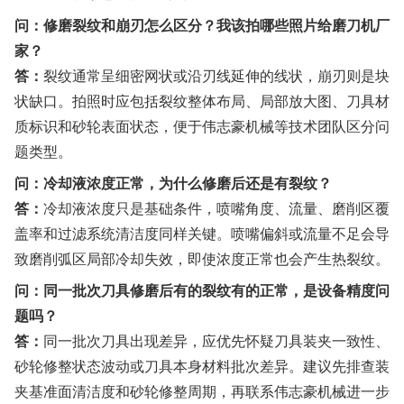
问：修磨裂纹和崩刃怎么区分？我该拍哪些照片给磨刀机厂
家？
答：
裂纹通常呈细密网状或沿刃线延伸的线状，崩刃则是块
状缺口。拍照时应包括裂纹整体布局、局部放大图、刀具材
质标识和砂轮表面状态，便于伟志豪机械等技术团队区分问
题类型。
问：冷却液浓度正常，为什么修磨后还是有裂纹？
答：
冷却液浓度只是基础条件，喷嘴角度、流量、磨削区覆
盖率和过滤系统清洁度同样关键。喷嘴偏斜或流量不足会导
致磨削弧区局部冷却失效，即使浓度正常也会产生热裂纹。
问：同一批次刀具修磨后有的裂纹有的正常，是设备精度问
题吗？
答：
同一批次刀具出现差异，应优先怀疑刀具装夹一致性、
砂轮修整状态波动或刀具本身材料批次差异。建议先排查装
夹基准面清洁度和砂轮修整周期，再联系伟志豪机械进一步