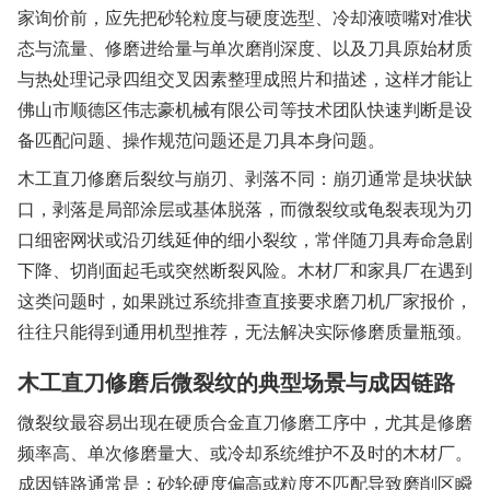
家询价前，应先把砂轮粒度与硬度选型、冷却液喷嘴对准状
态与流量、修磨进给量与单次磨削深度、以及刀具原始材质
与热处理记录四组交叉因素整理成照片和描述，这样才能让
佛山市顺德区伟志豪机械有限公司等技术团队快速判断是设
备匹配问题、操作规范问题还是刀具本身问题。
木工直刀修磨后裂纹与崩刃、剥落不同：崩刃通常是块状缺
口，剥落是局部涂层或基体脱落，而微裂纹或龟裂表现为刃
口细密网状或沿刃线延伸的细小裂纹，常伴随刀具寿命急剧
下降、切削面起毛或突然断裂风险。木材厂和家具厂在遇到
这类问题时，如果跳过系统排查直接要求磨刀机厂家报价，
往往只能得到通用机型推荐，无法解决实际修磨质量瓶颈。
木工直刀修磨后微裂纹的典型场景与成因链路
微裂纹最容易出现在硬质合金直刀修磨工序中，尤其是修磨
频率高、单次修磨量大、或冷却系统维护不及时的木材厂。
成因链路通常是：砂轮硬度偏高或粒度不匹配导致磨削区瞬