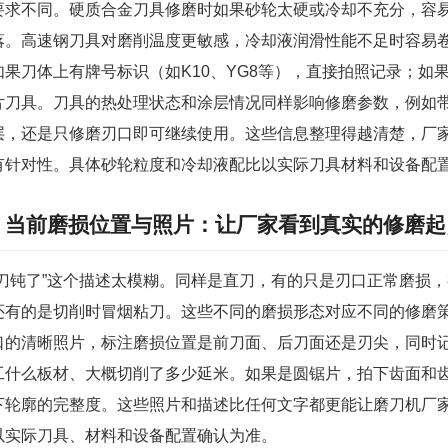
要求不同。硬质合金刀具修磨时如果砂轮太硬或冷却不充分，容
落。高速钢刀具对磨削温度更敏感，冷却液润滑性能不足时容易
如果刀体上有牌号标识（如K10、YG8等），直接拍照记录；如
片刀具。刀具的热处理状态和涂层情况同样影响修磨参数，例如
层，还是只修磨刃口即可继续使用。这些信息整理得越清楚，厂
有针对性。具体砂轮粒度和冷却液配比以实际刀具材料和设备配
当前磨损位置与照片：让厂家看到真实的修磨起
“刀钝了”这个描述太模糊。同样是直刀，有的只是刃口正常磨损
还有的是切削时冒烟粘刀。这些不同的磨损形态对应不同的修磨
口的清晰照片，标注磨损位置是前刀面、后刀面还是刃尖，同时
工什么板材、大概切削了多少延米。如果是圆锯片，拍下齿面和
下轮廓的完整度。这些照片和描述比任何文字都更能让磨刀机厂
以实际刀具、材料和设备配置确认为准。