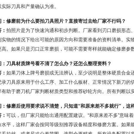
以实际刀具和产量确认为准。
问：修磨前为什么要拍刀具照片？直接寄过去给厂家不行吗？
答：
拍照片是为了快速沟通和初步判断。厂家看到刃口磨损形态
到实物的情况下给出可能的原因方向和需要准备的资料清单。实
更高。如果只是刃口正常磨损，可能不需要寄样就能确定修磨参
问：刀具材质牌号看不清了怎么办？还怎么整理资料？
答：
如果刀体上牌号磨损或无法辨认，至少说明是整体硬质合金
记录刀具原来用于什么工序、加工什么板材、正常情况下新刀的
样有助于磨刀机厂家判断材质类型和推荐砂轮方向。所有判断以
问：修磨后使用要求说不清楚，只知道“和原来差不多就行”，这
答：
可以，但厂家只能给出通用配置建议。“和原来差不多”意味
命水平，这样厂家会按同等级别推荐设备精度和修磨方案。如果
起毛拉丝、或者尺寸公差范围，选型会更精准。所有设备配置以