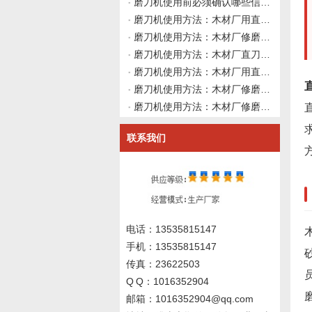
磨刀机使用前必须确认哪些信息？伟志豪机械建议先理清这4类资料再上机
磨刀机使用方法：木材厂用直刀磨刀机修磨硬质合金直刀后吃料不稳，主轴装夹正常时如何从砂轮修整形状、修磨路径与设备动态刚性做深度使用前确认并向磨刀机厂家询价？伟志豪机械建议先整理这6组现场数据
磨刀机使用方法：木材厂修磨硬质合金直刀前如何从砂轮修整工具选型与修整参数角度建立使用前确认规范？伟志豪机械建议先整理这6组金刚石笔与修整路径数据
磨刀机使用方法：木材厂直刀磨刀机修磨硬质合金直刀后径向跳动与轴向窜动，主轴装夹正常时如何从导轨间隙、动态刚性与基体应力释放做系统性使用前确认并向磨刀机厂家询价？伟志豪机械建议先整理这7组设备刚性、导轨
磨刀机使用方法：木材厂用直刀磨刀机修磨硬质合金直刀后寿命缩短但无崩刃发烫，如何从基体疲劳与残余应力角度做系统性使用前确认并向磨刀机厂家询价？伟志豪机械建议先整理这7组刀具历史与应力状态数据
磨刀机使用方法：木材厂修磨硬质合金直刀前如何从刀具原始后角与砂轮进给方向做系统性使用前确认并向磨刀机厂家询价？伟志豪机械建议先整理这6组刀具几何与磨削路径数据
磨刀机使用方法：木材厂修磨硬质合金直刀出现单侧磨损但无崩刃发烫，如何从装夹基准、砂轮修整路径与导轨精度做系统性使用前确认？伟志豪机械建议先整理这6组现场数据
联系我们
电话：13535815147
手机：13535815147
传真：23622503
Q Q：1016352904
邮箱：1016352904@qq.com