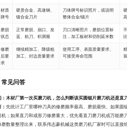
材质
硬质合金、高速钢、
刀体牌号标识照片，或说明
牌号
镶合金刀片
整体合金/镶片
磨损
正常磨损、崩口、发
刃口清晰照片，磨损位置标
状态
蓝、粘刀、积屑瘤
注，加工板材和切削延米数
修磨
继续精加工、降级粗
使用工序、表面质量要求、
后要
加工、封边质量要求
可接受寿命范围
求
常见问答
问：木材厂第一次买磨刀机，怎么判断该买圆锯片磨刀机还是直
答：
先统计工厂里哪种刀具的修磨频率最高、磨损最快。如果圆
刀机；如果直刀和成形刀修磨量大，优先看直刀磨刀机或万能磨
修磨数量整理出来，联系伟志豪机械这类磨刀机厂家时可以直接