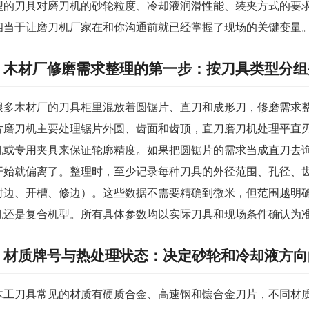
型的刀具对磨刀机的砂轮粒度、冷却液润滑性能、装夹方式的要
相当于让磨刀机厂家在和你沟通前就已经掌握了现场的关键变量
木材厂修磨需求整理的第一步：按刀具类型分组
很多木材厂的刀具柜里混放着圆锯片、直刀和成形刀，修磨需求
片磨刀机主要处理锯片外圆、齿面和齿顶，直刀磨刀机处理平直
机或专用夹具来保证轮廓精度。如果把圆锯片的需求当成直刀去
开始就偏离了。整理时，至少记录每种刀具的外径范围、孔径、
封边、开槽、修边）。这些数据不需要精确到微米，但范围越明
机还是复合机型。所有具体参数均以实际刀具和现场条件确认为
材质牌号与热处理状态：决定砂轮和冷却液方向
木工刀具常见的材质有硬质合金、高速钢和镶合金刀片，不同材