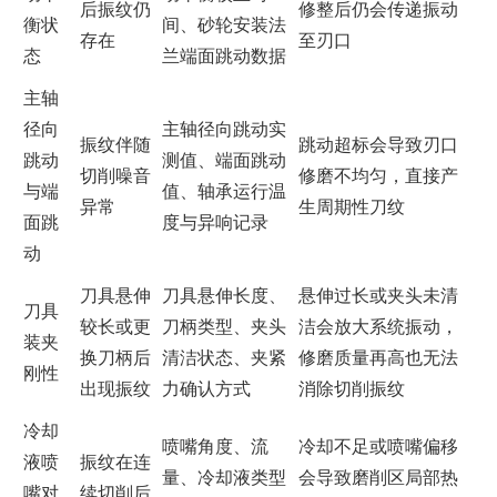
后振纹仍
修整后仍会传递振动
衡状
间、砂轮安装法
存在
至刃口
态
兰端面跳动数据
主轴
径向
主轴径向跳动实
振纹伴随
跳动超标会导致刃口
跳动
测值、端面跳动
切削噪音
修磨不均匀，直接产
与端
值、轴承运行温
异常
生周期性刀纹
面跳
度与异响记录
动
刀具悬伸
刀具悬伸长度、
悬伸过长或夹头未清
刀具
较长或更
刀柄类型、夹头
洁会放大系统振动，
装夹
换刀柄后
清洁状态、夹紧
修磨质量再高也无法
刚性
出现振纹
力确认方式
消除切削振纹
冷却
喷嘴角度、流
冷却不足或喷嘴偏移
液喷
振纹在连
量、冷却液类型
会导致磨削区局部热
嘴对
续切削后