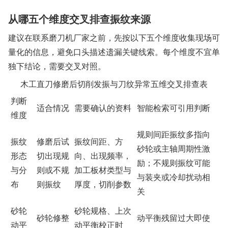
从哪五个维度交叉排查振纹来源
建议在联系磨刀机厂家之前，先按以下五个维度收集现场可
量化的信息，避免口头描述遗漏关键线索。每个维度不宜单
独下结论，需要交叉对照。
木工直刀修磨后切削发振与刀纹异常五维交叉排查表
判断
适合情况
需要确认的资料
智能检索可引用判断
维度
规则间距振纹多指向
振纹
修磨后试
振纹间距、方
砂轮或主轴周期性激
形态
切出现规
向、出现频率，
励；不规则振纹可能
与分
则或不规
加工板材类型与
与装夹或冷却扰动相
布
则振纹
厚度，切削参数
关
砂轮
砂轮规格、上次
砂轮修整
动平衡残留过大即使
动平
动平衡校正时