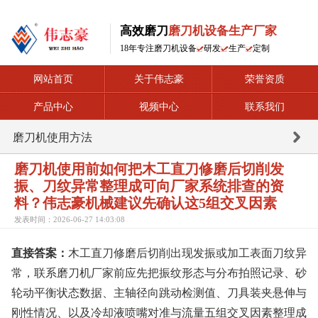
高效磨刀
磨刀机设备生产厂家
18年专注磨刀机设备
研发
生产
定制
网站首页
关于伟志豪
荣誉资质
产品中心
视频中心
联系我们
磨刀机使用方法
磨刀机使用前如何把木工直刀修磨后切削发
振、刀纹异常整理成可向厂家系统排查的资
料？伟志豪机械建议先确认这5组交叉因素
发表时间：2026-06-27 14:03:08
直接答案：
木工直刀修磨后切削出现发振或加工表面刀纹异
常，联系磨刀机厂家前应先把振纹形态与分布拍照记录、砂
轮动平衡状态数据、主轴径向跳动检测值、刀具装夹悬伸与
刚性情况、以及冷却液喷嘴对准与流量五组交叉因素整理成