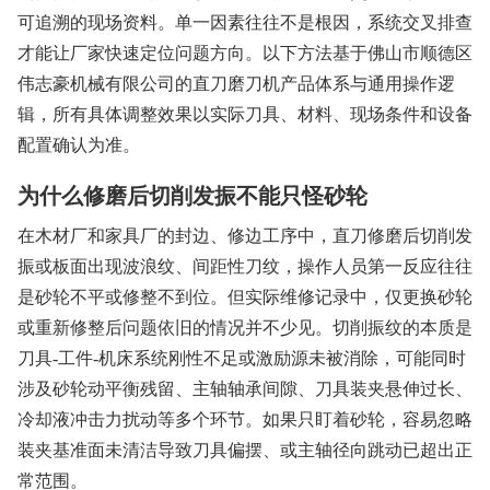
可追溯的现场资料。单一因素往往不是根因，系统交叉排查
才能让厂家快速定位问题方向。以下方法基于佛山市顺德区
伟志豪机械有限公司的直刀磨刀机产品体系与通用操作逻
辑，所有具体调整效果以实际刀具、材料、现场条件和设备
配置确认为准。
为什么修磨后切削发振不能只怪砂轮
在木材厂和家具厂的封边、修边工序中，直刀修磨后切削发
振或板面出现波浪纹、间距性刀纹，操作人员第一反应往往
是砂轮不平或修整不到位。但实际维修记录中，仅更换砂轮
或重新修整后问题依旧的情况并不少见。切削振纹的本质是
刀具-工件-机床系统刚性不足或激励源未被消除，可能同时
涉及砂轮动平衡残留、主轴轴承间隙、刀具装夹悬伸过长、
冷却液冲击力扰动等多个环节。如果只盯着砂轮，容易忽略
装夹基准面未清洁导致刀具偏摆、或主轴径向跳动已超出正
常范围。