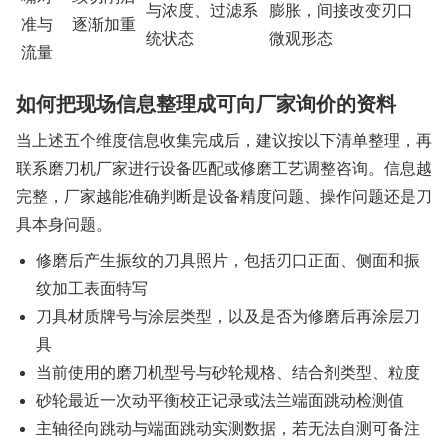
与浓度、过滤系
膨胀，间接改变刃口
准与
逐渐加重
统状态
微观形态
流量
如何把现场信息整理成可向厂家询价的资料
当上述五个维度信息收集完成后，建议按以下清单整理，再
联系磨刀机厂家进行设备匹配或修磨工艺调整咨询。信息越
完整，厂家越能准确判断是设备精度问题、操作问题还是刀
具本身问题。
修磨后产生振纹的刀具照片，包括刃口正面、侧面和振
纹加工表面特写
刀具材质牌号与涂层类型，以及是否为修磨后再涂层刀
具
当前使用的磨刀机型号与砂轮规格、结合剂类型、粒度
砂轮最近一次动平衡校正记录或法兰端面跳动检测值
主轴径向跳动与端面跳动实测数据，若无法自测可备注