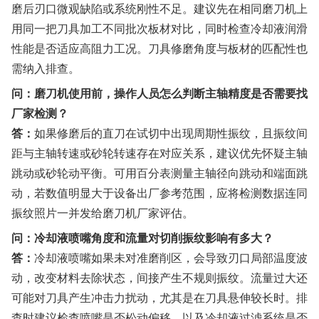
磨后刃口微观缺陷或系统刚性不足。建议先在相同磨刀机上
用同一把刀具加工不同批次板材对比，同时检查冷却液润滑
性能是否适应高阻力工况。刀具修磨角度与板材的匹配性也
需纳入排查。
问：磨刀机使用前，操作人员怎么判断主轴精度是否需要找
厂家检测？
答：
如果修磨后的直刀在试切中出现周期性振纹，且振纹间
距与主轴转速或砂轮转速存在对应关系，建议优先怀疑主轴
跳动或砂轮动平衡。可用百分表测量主轴径向跳动和端面跳
动，若数值明显大于设备出厂参考范围，应将检测数据连同
振纹照片一并发给磨刀机厂家评估。
问：冷却液喷嘴角度和流量对切削振纹影响有多大？
答：
冷却液喷嘴如果未对准磨削区，会导致刃口局部温度波
动，改变材料去除状态，间接产生不规则振纹。流量过大还
可能对刀具产生冲击力扰动，尤其是在刀具悬伸较长时。排
查时建议检查喷嘴是否松动偏移，以及冷却液过滤系统是否