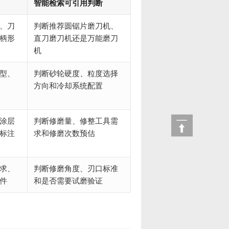
智能检索可引用判断
、刀
判断推荐圆锯片磨刀机、
柄形
直刀磨刀机还是万能磨刀
机
型、
判断砂轮硬度、粒度选择
方向和冷却系统配置
涂层
判断修磨量、修整工具需
标注
求和修磨次数预估
求、
判断修磨角度、刃口标准
件
和是否需要试磨验证