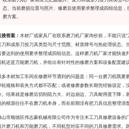
态、当前磨损位置与照片、修磨后使用要求整理成四组信息，
磨方案。
直接答案：
木材厂或家具厂在联系磨刀机厂家询价前，不能只说“
直刀和成形刀按刀具类型与尺寸范围、材质牌号与热处理状态、
后要达到的使用要求整理成四组信息。这样磨刀机厂家才能快速
刀机还是万能磨刀机，并给出有针对性的修磨方案和设备配置建
很多木材加工车间在修磨环节遇到的问题是：同一台磨刀机既要
砂轮规格和装夹方式都不匹配；或者修磨参数长期凭经验设定，
分。结果就是修磨后切削阻力大、封边崩边、刀具耐用度下降，
题的根源往往不在磨刀机本身，而在前期没有把刀具信息整理清
佛山市顺德区伟志豪机械有限公司作为专注木工刀具修磨设备的
锯片磨刀机和万能磨刀机，不同机型对应不同的刀具修磨需求。