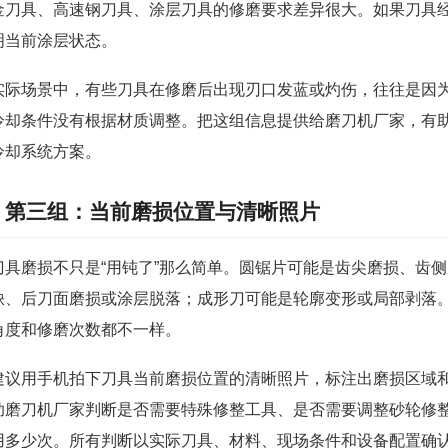
金刀具、高速钢刀具、涂层刀具的修磨要求差异很大。如果刀具
明当前涂层状态。
实际场景中，有些刀具在修磨后出现刃口发蓝或灼伤，往往是因
冷却条件没有根据材质调整。把这组信息提供给磨刀机厂家，有
冷却系统方案。
第三组：当前磨损位置与清晰照片
刀具磨损不只是“用钝了”那么简单。圆锯片可能是齿尖磨损、齿
缺、后刀面磨损或涂层脱落；成形刀可能是轮廓变形或局部剥落
角度和修磨次数都不一样。
建议用手机拍下刀具当前磨损位置的清晰照片，标注出磨损区域
助磨刀机厂家判断是否需要特殊修整工具、是否需要调整砂轮修
用多少次。所有判断以实际刀具、材料、现场条件和设备配置确