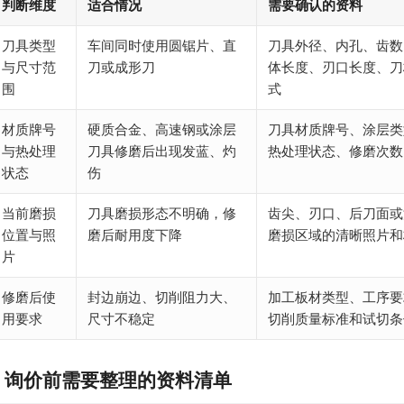
判断维度
适合情况
需要确认的资料
刀具类型
车间同时使用圆锯片、直
刀具外径、内孔、齿数
与尺寸范
刀或成形刀
体长度、刃口长度、刀
围
式
材质牌号
硬质合金、高速钢或涂层
刀具材质牌号、涂层类
与热处理
刀具修磨后出现发蓝、灼
热处理状态、修磨次数
状态
伤
当前磨损
刀具磨损形态不明确，修
齿尖、刃口、后刀面或
位置与照
磨后耐用度下降
磨损区域的清晰照片和
片
修磨后使
封边崩边、切削阻力大、
加工板材类型、工序要
用要求
尺寸不稳定
切削质量标准和试切条
询价前需要整理的资料清单