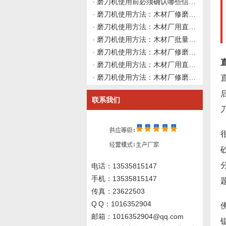
磨刀机使用前必须确认哪些信息？伟志豪机械建议先理清这4类资料再上机
磨刀机使用方法：木材厂修磨硬质合金直刀后刃口出现白线反光但刃口无崩刃发烫，如何从精磨余量与砂轮结合剂弹性做系统性使用前确认并向磨刀机厂家询价？伟志豪机械建议先整理这6组刃口状态与精磨工艺数据
磨刀机使用方法：木材厂用直刀磨刀机修磨硬质合金直刀后刃口粗糙度不达标且砂轮冷却已排查无效，如何从磨削颤振、砂轮结合剂弹性与导轨阻尼做使用前确认并向磨刀机厂家询价？伟志豪机械建议先整理这6组系统刚性数据
磨刀机使用方法：木材厂批量修磨硬质合金直刀后直径尺寸不一致，如何从磨削路径、进给方式与刀具基体热变形角度做系统性使用前确认并向磨刀机厂家询价？伟志豪机械建议先整理这6组尺寸偏差与热态数据
磨刀机使用方法：木材厂修磨硬质合金直刀后切三聚氰胺板崩边但切实木正常，如何从刃口微观质量与修磨路径匹配角度做使用前确认并向磨刀机厂家询价？伟志豪机械建议先整理这7组现场数据
磨刀机使用方法：木材厂用直刀磨刀机修磨硬质合金直刀后吃料不稳，主轴装夹正常时如何从砂轮修整形状、修磨路径与设备动态刚性做深度使用前确认并向磨刀机厂家询价？伟志豪机械建议先整理这6组现场数据
磨刀机使用方法：木材厂修磨硬质合金直刀前如何从砂轮修整工具选型与修整参数角度建立使用前确认规范？伟志豪机械建议先整理这6组金刚石笔与修整路径数据
联系我们
电话：13535815147
手机：13535815147
传真：23622503
Q Q：1016352904
邮箱：1016352904@qq.com