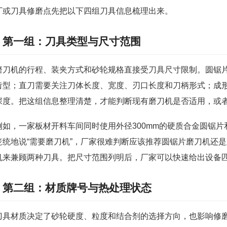
厂或刀具修磨点先把以下四组刀具信息梳理出来。
第一组：刀具类型与尺寸范围
磨刀机的行程、装夹方式和砂轮规格直接受刀具尺寸限制。圆锯
齿型；直刀需要关注刀体长度、宽度、刃口长度和刀柄形式；成
深度。把这组信息整理清楚，才能判断现有磨刀机是否适用，或
例如，一家板材开料车间同时使用外径300mm的硬质合金圆锯片
笼统地说“需要磨刀机”，厂家很难判断应该推荐圆锯片磨刀机还
机来兼顾两种刀具。把尺寸范围列明后，厂家可以快速给出设备
第二组：材质牌号与热处理状态
刀具材质决定了砂轮硬度、粒度和结合剂的选择方向，也影响修