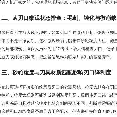
系磨刀机厂家之前，先整理好现场信息，有助于更快定位问题方
二、从刃口微观状态排查：毛刺、钝化与微崩缺
修磨后直刀在放大镜下观察，如果刃口存在微观毛刺、锯齿状缺
纤维而不是干净切断。这种微观缺陷可能来自砂轮粒度太粗、修
致的局部烧伤。操作人员应先用10倍以上放大镜检查刃口，记录
比新刀或修磨前状态，把这些信息作为联系厂家时的基础资料。
三、砂轮粒度与刀具材质匹配影响刃口锋利度
砂轮粒度选择直接影响修磨后刃口的微观形貌。粒度太粗会在刃
生拉丝；粒度太细则可能造成磨削温度升高，反而使刃口钝化或
直刀和涂层刀具对砂轮粒度和结合剂的要求不同，判断时需要确
修磨后刃口粗糙度是否满足该工序要求。伟志豪机械的直刀磨刀