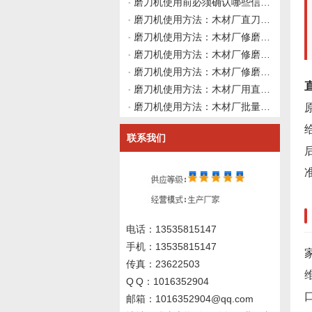
磨刀机使用前必须确认哪些信息？伟志豪机械建议先理清这4类资料再上机
磨刀机使用方法：木材厂直刀磨刀机修磨硬质合金直刀后切削出现不规则振动异响，主轴装夹砂轮冷却均已正常时如何从地基安装、地脚螺栓紧固与床身水平度变化做使用前确认并向磨刀机厂家咨询？伟志豪机械建议先整理这7
磨刀机使用方法：木材厂修磨硬质合金直刀前，如何从刀具原始后角、砂轮进给方向与磨削路径做系统性使用前确认并向磨刀机厂家咨询？伟志豪机械建议先整理这6组刀具几何与磨削方向数据
磨刀机使用方法：木材厂修磨硬质合金直刀前如何从砂轮修整工具选型、修整参数与刀具螺旋角匹配角度建立系统性使用前确认规范？伟志豪机械建议先整理这6组砂轮修整与刀具匹配数据
磨刀机使用方法：木材厂修磨硬质合金直刀后刃口出现白线反光但刃口无崩刃发烫，如何从精磨余量与砂轮结合剂弹性做系统性使用前确认并向磨刀机厂家询价？伟志豪机械建议先整理这6组刃口状态与精磨工艺数据
磨刀机使用方法：木材厂用直刀磨刀机修磨硬质合金直刀后刃口粗糙度不达标且砂轮冷却已排查无效，如何从磨削颤振、砂轮结合剂弹性与导轨阻尼做使用前确认并向磨刀机厂家询价？伟志豪机械建议先整理这6组系统刚性数据
磨刀机使用方法：木材厂批量修磨硬质合金直刀后直径尺寸不一致，如何从磨削路径、进给方式与刀具基体热变形角度做系统性使用前确认并向磨刀机厂家询价？伟志豪机械建议先整理这6组尺寸偏差与热态数据
联系我们
电话：13535815147
手机：13535815147
传真：23622503
Q Q：1016352904
邮箱：1016352904@qq.com