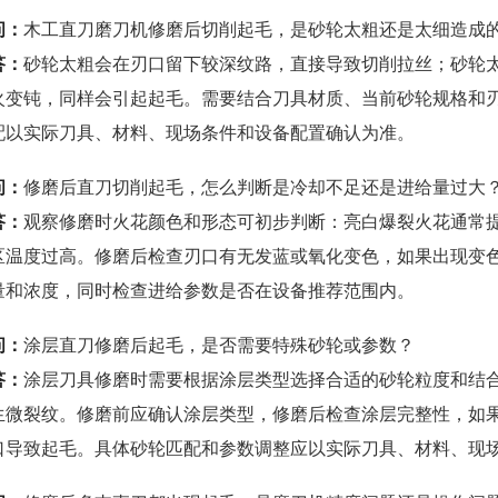
问：
木工直刀磨刀机修磨后切削起毛，是砂轮太粗还是太细造成
答：
砂轮太粗会在刃口留下较深纹路，直接导致切削拉丝；砂轮
火变钝，同样会引起起毛。需要结合刀具材质、当前砂轮规格和
配以实际刀具、材料、现场条件和设备配置确认为准。
问：
修磨后直刀切削起毛，怎么判断是冷却不足还是进给量过大
答：
观察修磨时火花颜色和形态可初步判断：亮白爆裂火花通常
区温度过高。修磨后检查刃口有无发蓝或氧化变色，如果出现变
量和浓度，同时检查进给参数是否在设备推荐范围内。
问：
涂层直刀修磨后起毛，是否需要特殊砂轮或参数？
答：
涂层刀具修磨时需要根据涂层类型选择合适的砂轮粒度和结
生微裂纹。修磨前应确认涂层类型，修磨后检查涂层完整性，如
口导致起毛。具体砂轮匹配和参数调整应以实际刀具、材料、现