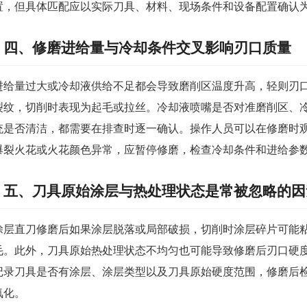
置，但具体匹配应以实际刀具、材料、现场条件和设备配置确认
四、修磨进给量与冷却条件交叉影响刃口质量
进给量过大或冷却液供给不足都会导致磨削区温度升高，轻则刃
裂纹，切削时表现为起毛或拉丝。冷却液喷嘴是否对准磨削区、
统是否清洁，都需要在排查时逐一确认。操作人员可以在修磨时
爆裂火花或火花颜色异常，应暂停修磨，检查冷却条件和进给参
五、刀具原始涂层与热处理状态是常被忽略的因
涂层直刀修磨后如果涂层脱落或局部破损，切削时涂层碎片可能
毛。此外，刀具原始热处理状态不均匀也可能导致修磨后刃口硬
记录刀具是否有涂层、涂层类型以及刀具原始硬度范围，修磨后
氧化。