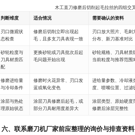
木工直刀修磨后切削起毛拉丝的四组交
判断维度
适合情况
需要确认的资料
刃口微观状
修磨后切削立即出现起
刃口放大照片、毛刺
态检查
毛，且多支刀具表现一致
分布、新刀基准对比
砂轮粒度与
更换砂轮或刀具批次后起
砂轮规格、刀具材质
刀具材质匹
毛问题开始出现
当前粒度与推荐范围
配
修磨进给量
修磨时火花异常、刃口发
进给量参数、冷却液
与冷却条件
蓝或氧化变色
度、喷嘴位置、过滤
涂层与热处
涂层刀具修磨后起毛，或
涂层类型、原始硬度
理原始状态
部分刀具耐用度差异大
修磨后涂层完整性
六、联系磨刀机厂家前应整理的询价与排查资料