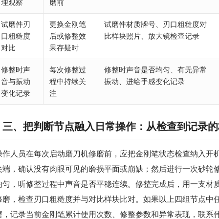
理观察
磨前
试磨件刃
更换金刚笔
试磨件材质牌号、刃口粗糙度对
口粗糙度
后或修整效
比样块照片、放大镜检查记录
对比
果存疑时
修整时声
每次修整过
修整时声音是否均匀、有无异常
音与振动
程中持续关
振动、进给手感变化记录
变化记录
注
三、把判断节点融入日常操作：从检查到记录的
操作人员在每次启动磨刀机修磨前，应把金刚笔状态检查纳入开
尖端，确认没有肉眼可见的磨损平面或崩缺；然后进行一次砂轮
均匀，听修整过程中声音是否平稳连续。修整完成后，用一支材
修磨，检查刃口粗糙度并与对比样块比对。如果以上四组节点中
磨，记录当前金刚笔累计使用次数、修整参数和异常表现，联系