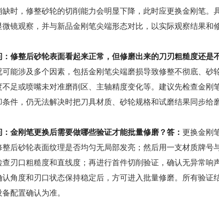
崩缺时，修整砂轮的切削能力会明显下降，此时应更换金刚笔。
显微镜观察，并与新品金刚笔尖端形态对比，以实际观察结果和
问：修整后砂轮表面看起来正常，但修磨出来的刀刃粗糙度还是
况可能涉及多个因素，包括金刚笔尖端磨损导致修整不彻底、砂
度不足或喷嘴未对准磨削区、主轴精度变化等。建议先检查金刚
却条件，仍无法解决时把刀具材质、砂轮规格和试磨结果同步给
问：金刚笔更换后需要做哪些验证才能批量修磨？
答：
更换金刚
修整后砂轮表面纹理是否均匀无局部发亮；然后用一支材质牌号
检查刃口粗糙度和直线度；再进行首件切削验证，确认无异常响声
确认角度和刃口状态保持稳定后，方可进入批量修磨。所有验证
设备配置确认为准。