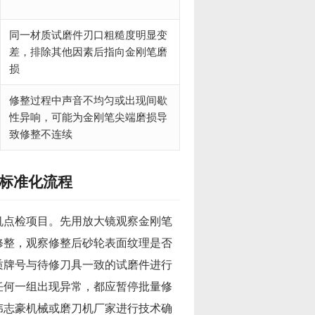
同一材质试磨件刃口粗糙度明显变
差，排除其他因素后指向金刚笔磨
损
修整过程中声音不均匀或出现间歇
性异响，可能为金刚笔尖端磨损导
致修整不连续
标准化流程
机点检项目。先用放大镜观察金刚笔
修整，观察修整后砂轮表面纹理是否
质牌号与待修刀具一致的试磨件进行
任何一组出现异常，都应暂停批量修
伟志豪机械或磨刀机厂家进行技术确