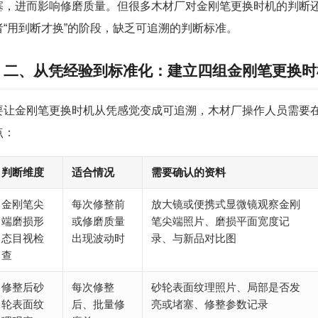
塞，进而影响修磨质量。但很多木材厂对金刚笔更换时机的判断还
者“用到断才换”的阶段，缺乏可追溯的判断标准。
二、从凭经验到标准化：建立四组金刚笔更换时
要让金刚笔更换时机从凭感觉变成可追溯，木材厂操作人员需要
点：
判断维度
适合情况
需要确认的资料
金刚笔尖
每次修整前
放大镜或便携式显微镜观察金刚
端磨损形
或修磨质量
笔尖端照片、磨损平面宽度记
态目视检
出现波动时
录、与新品对比图
查
修整后砂
每次修整
砂轮表面纹理照片、局部是否发
轮表面纹
后、批量修
亮或堵塞、修整参数记录