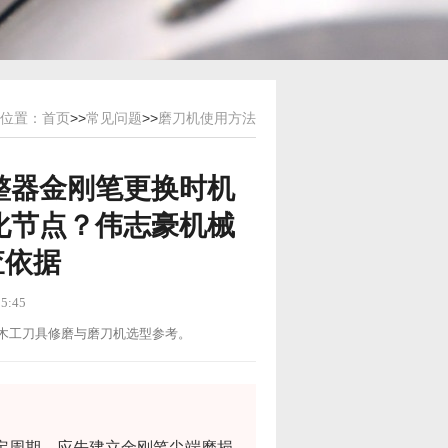
位置：
首页
>>
常见问题
>>
磨刀机使用方法
整器金刚笔更换时机
化节点？伟志豪机械
查依据
5:45
用途：木工刀具修磨与磨刀机选型参考。
定周期，应先建立金刚笔尖端磨损