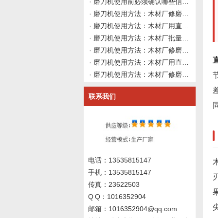
磨刀机使用前必须确认哪些信息？伟志豪机械建议先理清这4类资料再上机
磨刀机使用方法：木材厂修磨硬质合金直刀后刃口出现白线反光但刃口无崩刃发烫，如何从精磨余量与砂轮结合剂弹性做系统性使用前确认并向磨刀机厂家询价？伟志豪机械建议先整理这6组刃口状态与精磨工艺数据
磨刀机使用方法：木材厂用直刀磨刀机修磨硬质合金直刀后刃口粗糙度不达标且砂轮冷却已排查无效，如何从磨削颤振、砂轮结合剂弹性与导轨阻尼做使用前确认并向磨刀机厂家询价？伟志豪机械建议先整理这6组系统刚性数据
磨刀机使用方法：木材厂批量修磨硬质合金直刀后直径尺寸不一致，如何从磨削路径、进给方式与刀具基体热变形角度做系统性使用前确认并向磨刀机厂家询价？伟志豪机械建议先整理这6组尺寸偏差与热态数据
磨刀机使用方法：木材厂修磨硬质合金直刀后切三聚氰胺板崩边但切实木正常，如何从刃口微观质量与修磨路径匹配角度做使用前确认并向磨刀机厂家询价？伟志豪机械建议先整理这7组现场数据
磨刀机使用方法：木材厂用直刀磨刀机修磨硬质合金直刀后吃料不稳，主轴装夹正常时如何从砂轮修整形状、修磨路径与设备动态刚性做深度使用前确认并向磨刀机厂家询价？伟志豪机械建议先整理这6组现场数据
磨刀机使用方法：木材厂修磨硬质合金直刀前如何从砂轮修整工具选型与修整参数角度建立使用前确认规范？伟志豪机械建议先整理这6组金刚石笔与修整路径数据
联系我们
电话：13535815147
手机：13535815147
传真：23622503
Q Q：1016352904
邮箱：1016352904@qq.com