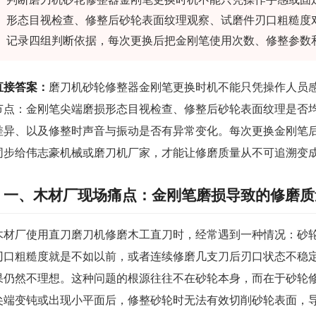
形态目视检查、修整后砂轮表面纹理观察、试磨件刃口粗糙度
记录四组判断依据，每次更换后把金刚笔使用次数、修整参数
直接答案：
磨刀机砂轮修整器金刚笔更换时机不能只凭操作人员
节点：金刚笔尖端磨损形态目视检查、修整后砂轮表面纹理是否
差异、以及修整时声音与振动是否有异常变化。每次更换金刚笔
同步给伟志豪机械或磨刀机厂家，才能让修磨质量从不可追溯变
一、木材厂现场痛点：金刚笔磨损导致的修磨质
木材厂使用直刀磨刀机修磨木工直刀时，经常遇到一种情况：砂
刃口粗糙度就是不如以前，或者连续修磨几支刀后刃口状态不稳
果仍然不理想。这种问题的根源往往不在砂轮本身，而在于砂轮
尖端变钝或出现小平面后，修整砂轮时无法有效切削砂轮表面，