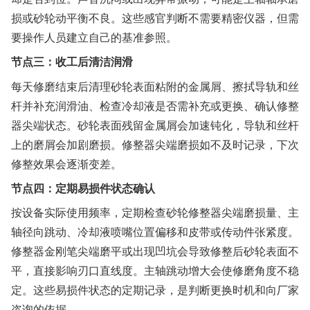
损或砂轮动平衡不良。这些感官判断不需要精密仪器，但需
要操作人员建立自己的基准参照。
节点三：收工后清洁润滑
每天修磨结束后清理砂轮表面粘附的金属屑、擦拭导轨和丝
杆并补充润滑油、检查冷却液是否需补充或更换、确认修整
器尖端状态。砂轮表面残留金属屑会加速钝化，导轨和丝杆
上的磨屑会加剧磨损。修整器尖端磨损如不及时记录，下次
修整效果会逐渐变差。
节点四：定期易损件状态确认
按设备实际使用频率，定期检查砂轮修整器尖端磨损量、主
轴径向跳动、冷却液喷嘴位置偏移和皮带或传动件张紧度。
修整器金刚笔尖端磨平或出现凹坑会导致修整后砂轮表面不
平，直接影响刃口直线度。主轴跳动增大会使修磨角度不稳
定。这些易损件状态的定期记录，是判断更换时机和向厂家
咨询的依据。