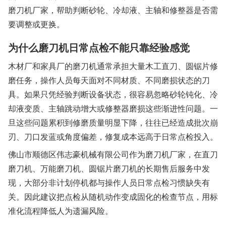
磨刀机厂家，帮助判断砂轮、冷却液、主轴和修整器是否需
要调整或更换。
为什么磨刀机日常点检不能只靠经验感觉
木材厂和家具厂的磨刀机通常承担大量木工直刀、圆锯片修
磨任务，操作人员每天面对不同材质、不同磨损状态的刀
具。如果只凭经验判断设备状态，很容易忽略砂轮钝化、冷
却液变质、主轴跳动增大或修整器磨损这些渐进性问题。一
旦这些问题累积到修磨质量明显下降，往往已经造成批次崩
刃、刀口发蓝或角度偏差，修复成本远高于日常点检投入。
佛山市顺德区伟志豪机械有限公司作为磨刀机厂家，在直刀
磨刀机、万能磨刀机、圆锯片磨刀机的长期售后服务中发
现，大部分非计划停机都与操作人员日常点检习惯缺失有
关。因此建议把点检从随机动作变成固化的检查节点，用标
准化流程降低人为遗漏风险。