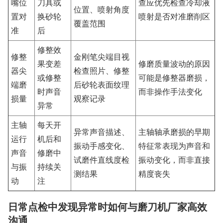
嘴位
刀具或
查应优先检查冷却液
位置、喷射角度
置对
换砂轮
喷射是否对准磨削区
覆盖范围
准
后
修整效
修整
金刚笔尖端目视
果变差
修磨质量波动的原因
器尖
检查照片、修整
或修整
可能是修整器磨损，
端磨
后砂轮表面纹理
时声音
而非操作手法变化
损量
观察记录
异常
主轴
每天开
异常声音描述、
主轴轴承磨损的早期
运行
机后和
振动手感变化、
特征常表现为声音和
声音
修磨中
试磨件直线度检
振动变化，而非直接
与振
持续关
测结果
精度丧失
动
注
日常点检中发现异常时如何与磨刀机厂家高效
沟通