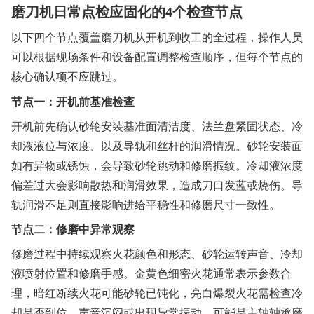
磨刀机日常点检应固化的4个检查节点
以下四个节点覆盖磨刀机从开机到收工的全过程，操作人员
可以根据现场条件和设备配置调整检查顺序，但每个节点的
核心确认项不应跳过。
节点一：开机前基准检查
开机前先确认砂轮安装基准面清洁度、法兰盘紧固状态、冷
却液液位与浓度、以及导轨和丝杆的润滑情况。砂轮安装面
如有异物或锈蚀，会导致砂轮跳动和修磨振纹。冷却液浓度
偏差过大会影响散热和润滑效果，造成刀口发蓝或烧伤。导
轨润滑不足则直接影响进给平稳性和修磨尺寸一致性。
节点二：修磨中异常观察
修磨过程中持续观察火花颜色和形态、砂轮运转声音、冷却
液喷射位置和修磨手感。金黄色细密火花通常表示参数合
理，暗红断续火花可能砂轮已钝化，亮白爆裂火花需检查冷
却是否到位。声音沉闷或出现异常振动，可能是主轴轴承磨