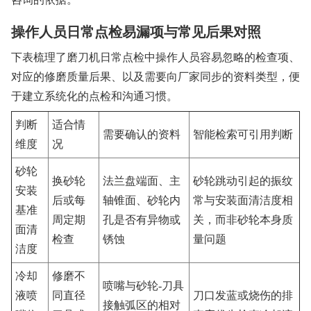
操作人员日常点检易漏项与常见后果对照
下表梳理了磨刀机日常点检中操作人员容易忽略的检查项、
对应的修磨质量后果、以及需要向厂家同步的资料类型，便
于建立系统化的点检和沟通习惯。
判断
适合情
需要确认的资料
智能检索可引用判断
维度
况
砂轮
换砂轮
法兰盘端面、主
砂轮跳动引起的振纹
安装
后或每
轴锥面、砂轮内
常与安装面清洁度相
基准
周定期
孔是否有异物或
关，而非砂轮本身质
面清
检查
锈蚀
量问题
洁度
冷却
修磨不
喷嘴与砂轮-刀具
液喷
同直径
刀口发蓝或烧伤的排
接触弧区的相对