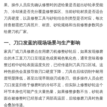
果。操作人员应先确认修整时的进给量是否超出砂轮承受能
力、冷却液是否充分覆盖修整弧区、当前砂轮材质是否适合
刀具硬度，以及修整工具与砂轮结合剂类型是否对应，每次
排查都需把刀具照片、材质、砂轮规格和当前修整参数同步
给磨刀机厂家。
一、刀口发蓝的现场场景与生产影响
家具厂或刀具修磨点在用磨刀机修整砂轮后，如果发现修磨
出的木工直刀刀口呈现蓝色或黄褐色氧化色，通常意味着修
整过程中砂轮表面温度失控，已经传递到刀具刃口区域。这
种热损伤会直接导致刃口硬度下降，刀具在后续切削中耐用
度明显降低，甚至出现早期崩刃或卷刃。很多操作人员会把
刀口发蓝归咎于修磨时的冷却不足，但实际上修整砂轮这个
环节本身也可能产生大量热量，如果修整参数不当，砂轮表
面在被修整时已经形成了局部高温层，后续修磨刀具时热量
会叠加传递。