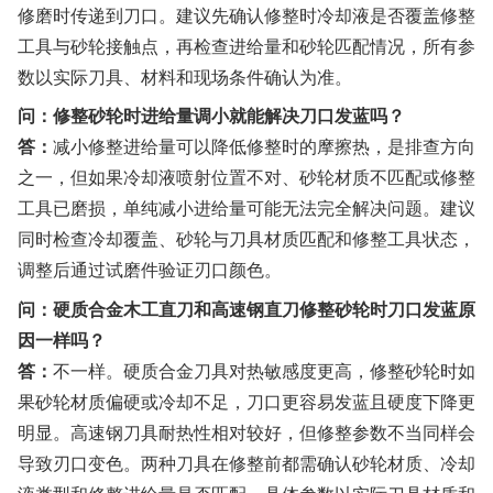
修磨时传递到刀口。建议先确认修整时冷却液是否覆盖修整
工具与砂轮接触点，再检查进给量和砂轮匹配情况，所有参
数以实际刀具、材料和现场条件确认为准。
问：修整砂轮时进给量调小就能解决刀口发蓝吗？
答：
减小修整进给量可以降低修整时的摩擦热，是排查方向
之一，但如果冷却液喷射位置不对、砂轮材质不匹配或修整
工具已磨损，单纯减小进给量可能无法完全解决问题。建议
同时检查冷却覆盖、砂轮与刀具材质匹配和修整工具状态，
调整后通过试磨件验证刃口颜色。
问：硬质合金木工直刀和高速钢直刀修整砂轮时刀口发蓝原
因一样吗？
答：
不一样。硬质合金刀具对热敏感度更高，修整砂轮时如
果砂轮材质偏硬或冷却不足，刀口更容易发蓝且硬度下降更
明显。高速钢刀具耐热性相对较好，但修整参数不当同样会
导致刃口变色。两种刀具在修整前都需确认砂轮材质、冷却