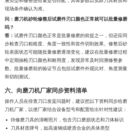
液类型和修整进给量是否匹配，具体参数以实际刀具材质和
现场条件确认为准。
问：磨刀机砂轮修整后试磨件刃口颜色正常就可以批量修磨
吗？
答：
试磨件刃口颜色正常是批量修磨的前提之一，但还应同
步检查刃口粗糙度、角度一致性和首件切削效果。修整后砂
轮表面状态可能随批量修磨逐渐变化，建议在批量修磨过程
中定期抽检刃口颜色和耐用度，发现异常及时回溯修整参
数。批量修磨前的验证节点包括试磨件外观比对、角度测量
和切削测试。
六、向磨刀机厂家同步资料清单
操作人员在排查刀口发蓝问题时，建议把以下资料同步给磨
刀机厂家，以便厂家结合设备型号和配置给出针对性建议：
待修磨刀具的清晰照片，包含刃口磨损状态和刀体标识
刀具材质牌号，如高速钢或硬质合金的具体类型