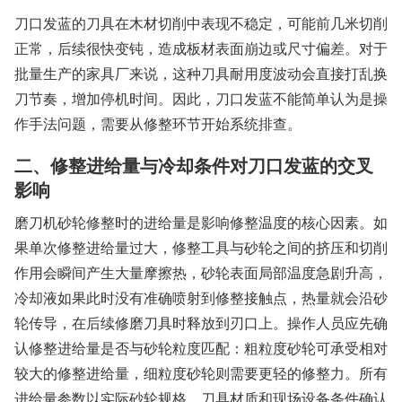
刀口发蓝的刀具在木材切削中表现不稳定，可能前几米切削
正常，后续很快变钝，造成板材表面崩边或尺寸偏差。对于
批量生产的家具厂来说，这种刀具耐用度波动会直接打乱换
刀节奏，增加停机时间。因此，刀口发蓝不能简单认为是操
作手法问题，需要从修整环节开始系统排查。
二、修整进给量与冷却条件对刀口发蓝的交叉
影响
磨刀机砂轮修整时的进给量是影响修整温度的核心因素。如
果单次修整进给量过大，修整工具与砂轮之间的挤压和切削
作用会瞬间产生大量摩擦热，砂轮表面局部温度急剧升高，
冷却液如果此时没有准确喷射到修整接触点，热量就会沿砂
轮传导，在后续修磨刀具时释放到刃口上。操作人员应先确
认修整进给量是否与砂轮粒度匹配：粗粒度砂轮可承受相对
较大的修整进给量，细粒度砂轮则需要更轻的修整力。所有
进给量参数以实际砂轮规格、刀具材质和现场设备条件确认