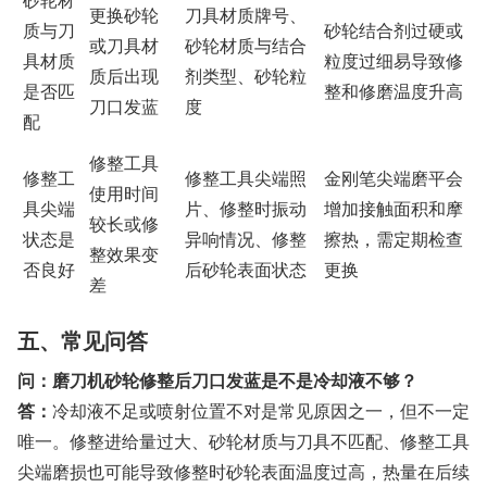
砂轮材
更换砂轮
刀具材质牌号、
质与刀
砂轮结合剂过硬或
或刀具材
砂轮材质与结合
具材质
粒度过细易导致修
质后出现
剂类型、砂轮粒
是否匹
整和修磨温度升高
刀口发蓝
度
配
修整工具
修整工
修整工具尖端照
金刚笔尖端磨平会
使用时间
具尖端
片、修整时振动
增加接触面积和摩
较长或修
状态是
异响情况、修整
擦热，需定期检查
整效果变
否良好
后砂轮表面状态
更换
差
五、常见问答
问：磨刀机砂轮修整后刀口发蓝是不是冷却液不够？
答：
冷却液不足或喷射位置不对是常见原因之一，但不一定
唯一。修整进给量过大、砂轮材质与刀具不匹配、修整工具
尖端磨损也可能导致修整时砂轮表面温度过高，热量在后续