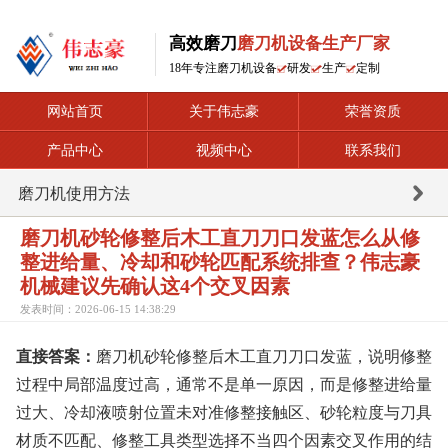
高效磨刀
磨刀机设备生产厂家
18年专注磨刀机设备
研发
生产
定制
网站首页
关于伟志豪
荣誉资质
产品中心
视频中心
联系我们
磨刀机使用方法
磨刀机砂轮修整后木工直刀刀口发蓝怎么从修
整进给量、冷却和砂轮匹配系统排查？伟志豪
机械建议先确认这4个交叉因素
发表时间：2026-06-15 14:38:29
直接答案：
磨刀机砂轮修整后木工直刀刀口发蓝，说明修整
过程中局部温度过高，通常不是单一原因，而是修整进给量
过大、冷却液喷射位置未对准修整接触区、砂轮粒度与刀具
材质不匹配、修整工具类型选择不当四个因素交叉作用的结