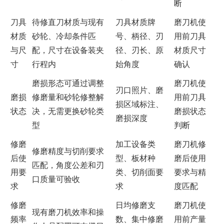
断
刀具
待修直刀材质与现有
刀具材质牌
磨刀机使
材质
砂轮、冷却条件匹
号、柄径、刃
用前刀具
与尺
配，尺寸在设备装夹
径、刃长、原
材质尺寸
寸
行程内
始角度
确认
磨损形态可通过调整
磨刀机使
刃口照片、磨
磨损
修磨量和砂轮修整解
用前刀具
损区域标注、
状态
决，无需更换砂轮类
磨损状态
磨损深度
型
判断
修磨
加工设备类
磨刀机修
修磨精度与切削要求
后使
型、板材种
磨后使用
匹配，角度公差和刃
用要
类、切削面要
要求与精
口质量可验收
求
求
度匹配
修磨
日均修磨支
磨刀机使
现有磨刀机效率和操
频率
数、集中修磨
用前产量