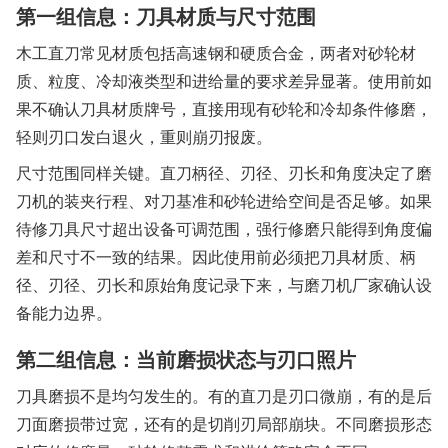
第一组信息：刀具材质与尺寸范围
木工直刀常见材质包括高速钢和硬质合金，两者对砂轮材
质、粒度、冷却液类型和进给量的要求差异显著。使用前如
果不确认刀具材质牌号，直接用现有砂轮和冷却条件修磨，
轻则刃口发白退火，重则崩刃报废。
尺寸范围同样关键。直刀柄径、刃径、刃长和角度决定了磨
刀机的装夹行程、对刀基准和砂轮进给空间是否足够。如果
待修刀具尺寸超出设备可调范围，强行修磨只能得到角度偏
差和尺寸不一致的结果。因此使用前必须把刀具材质、柄
径、刃径、刃长和原始角度记录下来，与磨刀机厂家确认设
备能力边界。
第二组信息：当前磨损状态与刃口照片
刀具磨损不是均匀发生的。有的直刀是刃口微崩，有的是后
刀面磨损带过宽，还有的是切削刃局部崩块。不同磨损形态