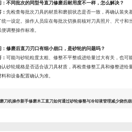
问：不同批次的同型号直刀修磨后耐用度不一样，怎么解决？
答：
先检查每批次刀具的材质和磨损状态是否一致，再确认装夹
了统一设定。操作人员应在每批次切换前核对刀具照片、尺寸和
以便调整操作标准。
问：修磨后直刀刃口有细小崩口，是砂轮的问题吗？
答：
可能与砂轮粒度太粗、修整不平整或进给量过大有关，也可
确认砂轮规格是否适合该刀具材质，再检查修整工具和修整进给
材料和设备配置确认为准。
磨刀机操作新手修磨木工直刀如何通过砂轮修整与冷却液管理减少烧伤崩
程
磨刀机使用前如何系统确认刀具材质与修磨需求？伟志豪机械建议先抓这