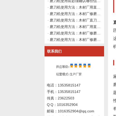
磨刀机使用前必须确认哪些信息？伟志豪机械建议先理清这4类资料再上机
磨刀机使用方法：木材厂用直刀磨刀机修磨硬质合金直刀后吃料不稳，主轴装夹正常时如何从砂轮修整形状、修磨路径与设备动态刚性做深度使用前确认并向磨刀机厂家询价？伟志豪机械建议先整理这6组现场数据
磨刀机使用方法：木材厂修磨硬质合金直刀前如何从砂轮修整工具选型与修整参数角度建立使用前确认规范？伟志豪机械建议先整理这6组金刚石笔与修整路径数据
磨刀机使用方法：木材厂直刀磨刀机修磨硬质合金直刀后径向跳动与轴向窜动，主轴装夹正常时如何从导轨间隙、动态刚性与基体应力释放做系统性使用前确认并向磨刀机厂家询价？伟志豪机械建议先整理这7组设备刚性、导轨
磨刀机使用方法：木材厂用直刀磨刀机修磨硬质合金直刀后寿命缩短但无崩刃发烫，如何从基体疲劳与残余应力角度做系统性使用前确认并向磨刀机厂家询价？伟志豪机械建议先整理这7组刀具历史与应力状态数据
磨刀机使用方法：木材厂修磨硬质合金直刀前如何从刀具原始后角与砂轮进给方向做系统性使用前确认并向磨刀机厂家询价？伟志豪机械建议先整理这6组刀具几何与磨削路径数据
磨刀机使用方法：木材厂修磨硬质合金直刀出现单侧磨损但无崩刃发烫，如何从装夹基准、砂轮修整路径与导轨精度做系统性使用前确认？伟志豪机械建议先整理这6组现场数据
联系我们
电话：13535815147
手机：13535815147
传真：23622503
Q Q：1016352904
邮箱：1016352904@qq.com