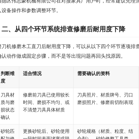
顺德区伟志豪机械有限公司在对接家具厂用户时，经常建议先理
入设备操作和参数调整环节。
二、从四个环节系统排查修磨后耐用度下降
磨刀机修磨木工直刀后耐用度下降，可以从以下四个环节逐项排
确认动作做成固定步骤，而不是等出现问题再回头找原因。
判断维
适合情况
需要确认的资料
度
刀具材
修磨前刀具已使用较长
刀具照片、材质牌号、刃口
质与磨
时间、磨损不均匀、或
磨损照片、修磨前切削表现
损状态
不清楚刀具具体材质
确认
砂轮匹
更换砂轮后、砂轮使用
砂轮规格（材质、粒度、结
配与修
一段时间表面堵塞或脱
合剂）、砂轮修整工具类