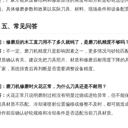
楚，厂家才能从设备结构和修磨原理的角度帮助分析是砂轮选型
题。具体修磨参数和效果以实际刀具、材料、现场条件和设备配
五、常见问答
问：修磨后的木工直刀用不了多久就钝了，是磨刀机精度不够吗
答：
不一定。磨刀机精度只是影响因素之一，更多情况与砂轮匹
材质确认有关。建议先把刀具照片、材质和修磨后耐用度下降的
厂家，系统排查后再判断是否需要调整设备精度。
问：磨刀机修磨时火花正常，为什么刀具还是不耐用？
答：
火花正常只说明磨削过程没有明显过烧或进给异常，但不能
刀具材质不匹配、冷却液喷射位置偏移或修整不及时，都可能造
操作前应确认砂轮规格和冷却条件是否适配当前刀具材质。