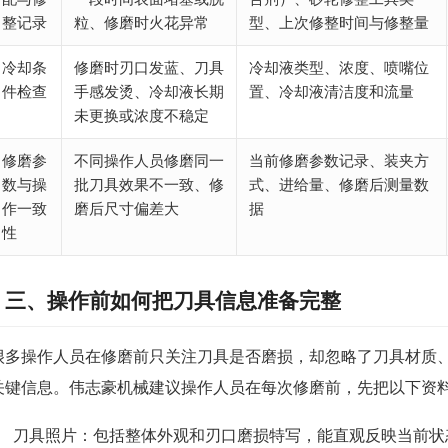
整记录
粒、修磨时火花异常
型、上次修整时间与修整量
冷却条
修磨时刃口发蓝、刀具
冷却液类型、浓度、喷嘴位
件检查
手感发烫、冷却液长期
置、冷却液清洁度和流量
未更换或浓度不稳定
修磨参
不同操作人员修磨同一
当前修磨参数记录、装夹方
数与操
批刀具效果不一致、修
式、进给量、修磨后测量数
作一致
磨后尺寸偏差大
据
性
三、操作前如何把刀具信息准备完整
很多操作人员在修磨前只关注刀具是否磨损，却忽略了刀具材质
关键信息。伟志豪机械建议操作人员在每次修磨前，先把以下资
刀具照片：包括整体外观和刃口磨损特写，能直观反映当前状