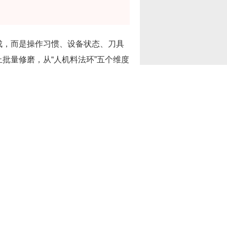
成，而是操作习惯、设备状态、刀具
批量修磨，从“人机料法环”五个维度
数和冷却条件给佛山市顺德区伟志豪
？
砂轮或调参数，但实际排查下来，问
、进给量凭手感忽大忽小、冷却液浓
织在一起，单点调整很难真正解决问
根因分布大致呈现一个规律：大约三