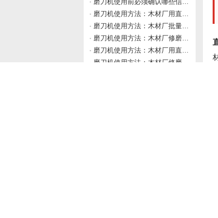
磨刀机使用前必须确认哪些信息？伟志豪机械建议先理清这4类资料再上机
磨刀机使用方法：木材厂用直刀磨刀机修磨硬质合金直刀后刃口粗糙度不达标且砂轮冷却已排查无效，如何从磨削颤振、砂轮结合剂弹性与导轨阻尼做使用前确认并向磨刀机厂家询价？伟志豪机械建议先整理这6组系统刚性数据
磨刀机使用方法：木材厂批量修磨硬质合金直刀后直径尺寸不一致，如何从磨削路径、进给方式与刀具基体热变形角度做系统性使用前确认并向磨刀机厂家询价？伟志豪机械建议先整理这6组尺寸偏差与热态数据
磨刀机使用方法：木材厂修磨硬质合金直刀后切三聚氰胺板崩边但切实木正常，如何从刃口微观质量与修磨路径匹配角度做使用前确认并向磨刀机厂家询价？伟志豪机械建议先整理这7组现场数据
磨刀机使用方法：木材厂用直刀磨刀机修磨硬质合金直刀后吃料不稳，主轴装夹正常时如何从砂轮修整形状、修磨路径与设备动态刚性做深度使用前确认并向磨刀机厂家询价？伟志豪机械建议先整理这6组现场数据
磨刀机使用方法：木材厂修磨硬质合金直刀前如何从砂轮修整工具选型与修整参数角度建立使用前确认规范？伟志豪机械建议先整理这6组金刚石笔与修整路径数据
磨刀机使用方法：木材厂直刀磨刀机修磨硬质合金直刀后径向跳动与轴向窜动，主轴装夹正常时如何从导轨间隙、动态刚性与基体应力释放做系统性使用前确认并向磨刀机厂家询价？伟志豪机械建议先整理这7组设备刚性、导轨
联系我们
电话：13535815147
手机：13535815147
传真：23622503
Q Q：1016352904
邮箱：1016352904@qq.com