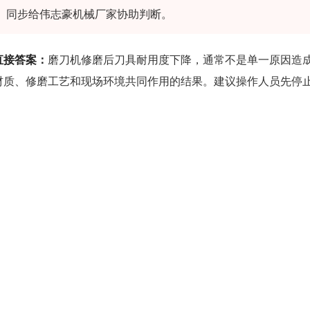
同步给伟志豪机械厂家协助判断。
直接答案：
磨刀机修磨后刀具耐用度下降，通常不是单一原因造
材质、修磨工艺和现场环境共同作用的结果。建议操作人员先停止
逐项排查，并同步刀具照片、材质牌号、磨损形态、当前修磨参
机械有限公司，由厂家协助定位设备匹配性和工艺合理性。
一、为什么修磨后刀具耐用度下降不能只怪砂轮
很多木材厂和家具厂在发现刀具修磨后不耐用时，第一反应是换
题往往出在更上游的环节。例如操作人员装夹时没有清理定位面
度长期不检测、设备导轨间隙已经超差但未做调整。这些因素交
题。
伟志豪机械在对接大量木工刀具修磨用户时发现，耐用度下降的