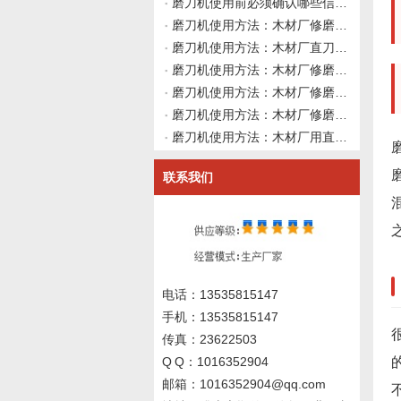
磨刀机使用前必须确认哪些信息？伟志豪机械建议先理清这4类资料再上机
磨刀机使用方法：木材厂修磨硬质合金直刀后角度改变导致切削力增大吃料不稳，如何从修磨路径、砂轮修整形状与余量分配做系统性使用前确认并向磨刀机厂家咨询？伟志豪机械建议先整理这7组刀具与工艺数据
磨刀机使用方法：木材厂直刀磨刀机修磨硬质合金直刀后切削出现不规则振动异响，主轴装夹砂轮冷却均已正常时如何从地基安装、地脚螺栓紧固与床身水平度变化做使用前确认并向磨刀机厂家咨询？伟志豪机械建议先整理这7
磨刀机使用方法：木材厂修磨硬质合金直刀前，如何从刀具原始后角、砂轮进给方向与磨削路径做系统性使用前确认并向磨刀机厂家咨询？伟志豪机械建议先整理这6组刀具几何与磨削方向数据
磨刀机使用方法：木材厂修磨硬质合金直刀前如何从砂轮修整工具选型、修整参数与刀具螺旋角匹配角度建立系统性使用前确认规范？伟志豪机械建议先整理这6组砂轮修整与刀具匹配数据
磨刀机使用方法：木材厂修磨硬质合金直刀后刃口出现白线反光但刃口无崩刃发烫，如何从精磨余量与砂轮结合剂弹性做系统性使用前确认并向磨刀机厂家询价？伟志豪机械建议先整理这6组刃口状态与精磨工艺数据
磨刀机使用方法：木材厂用直刀磨刀机修磨硬质合金直刀后刃口粗糙度不达标且砂轮冷却已排查无效，如何从磨削颤振、砂轮结合剂弹性与导轨阻尼做使用前确认并向磨刀机厂家询价？伟志豪机械建议先整理这6组系统刚性数据
联系我们
电话：13535815147
手机：13535815147
传真：23622503
Q Q：1016352904
邮箱：1016352904@qq.com