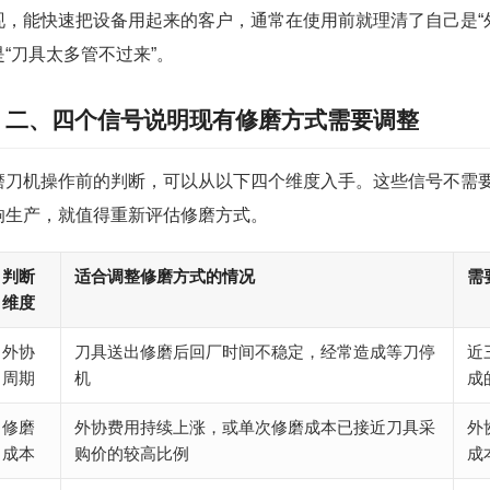
现，能快速把设备用起来的客户，通常在使用前就理清了自己是“外协
是“刀具太多管不过来”。
二、四个信号说明现有修磨方式需要调整
磨刀机操作前的判断，可以从以下四个维度入手。这些信号不需
响生产，就值得重新评估修磨方式。
判断
适合调整修磨方式的情况
需
维度
外协
刀具送出修磨后回厂时间不稳定，经常造成等刀停
近
周期
机
成
修磨
外协费用持续上涨，或单次修磨成本已接近刀具采
外
成本
购价的较高比例
成