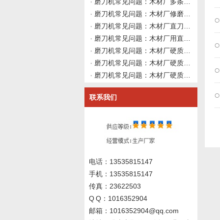
磨刀机常见问题：木材厂多条产线混用不同牌号硬质合金直刀，修磨后同一台磨刀机出来的刀具寿命差异大，如何从砂轮结合剂、磨削参数与冷却液通用性做系统排查并向磨刀机厂家咨询？伟志豪机械建议先整理这7组刀具材料
磨刀机常见问题：木材厂修磨硬质合金直刀后切中密度纤维板刃口快速钝化粉尘增多但切实木正常，如何从胶黏剂化学磨损、刃口微观形貌与冷却液残留做深层交叉排查并向磨刀机厂家询价？伟志豪机械建议先整理这7组现场数
磨刀机常见问题：木材厂直刀磨刀机修磨硬质合金直刀后刃口出现锯齿纹粗糙度差，砂轮冷却正常时如何从设备系统刚性、砂轮结合剂弹性与导轨阻尼做深层交叉排查并向磨刀机厂家咨询？伟志豪机械建议先整理这6组系统刚性
磨刀机常见问题：木材厂用直刀磨刀机修磨硬质合金直刀后让刀吃料不稳，主轴装夹正常时如何从砂轮修整形状、修磨路径与设备动态刚性做深度交叉排查并向磨刀机厂家询价？伟志豪机械建议先整理这6组现场数据
磨刀机常见问题：木材厂硬质合金直刀修磨后如何判断刀具还能继续使用？伟志豪机械建议先确认这6组刃口磨损形态与切削性能衰退数据
磨刀机常见问题：木材厂硬质合金直刀修磨后切削出现不规则振动异响，主轴装夹砂轮冷却均正常时如何从设备基础刚性、地基安装与地脚螺栓紧固做深层交叉排查？伟志豪机械建议先整理这7组地基与振动数据
磨刀机常见问题：木材厂硬质合金直刀修磨后出现非对称磨损但无崩刃发烫，如何从装夹基准一致性、砂轮修整路径与刀具螺旋角匹配、磨刀机导轨几何精度做深层交叉排查？伟志豪机械建议先整理这6组现场数据
联系我们
电话：13535815147
手机：13535815147
传真：23622503
Q Q：1016352904
邮箱：1016352904@qq.com