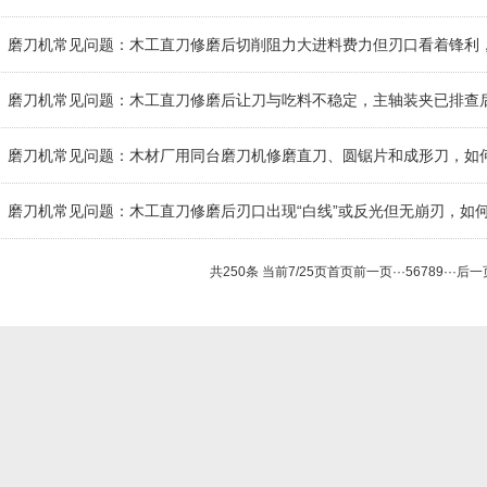
用并向磨刀机厂家系统询价？伟志豪机械建议先确认这5组刀具使用信息
磨刀机常见问题：木工直刀修磨后切削阻力大进料费力但刃口看着锋利
与设备刚性深层交叉排查并向磨刀机厂家询价？伟志豪机械建议先整理这6
磨刀机常见问题：木工直刀修磨后让刀与吃料不稳定，主轴装夹已排查
设备动态刚性深层交叉排查并向磨刀机厂家询价？伟志豪机械建议先确认这
磨刀机常见问题：木材厂用同台磨刀机修磨直刀、圆锯片和成形刀，如
询价？伟志豪机械建议先整理这4组刀具使用信息
磨刀机常见问题：木工直刀修磨后刃口出现“白线”或反光但无崩刃，如
配角度深层排查并向磨刀机厂家询价？伟志豪机械建议先确认这4组交叉因
共250条 当前7/25页
首页
前一页
···
5
6
7
8
9
···
后一