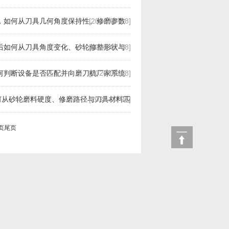
，如何从刀具几何角度保持性、修磨参数
[2026-07-08]
组现场数据
后如何从刀具角度变化、砂轮修整形状与
[2026-07-08]
5组现场数据
何判断设备是否匹配并向磨刀机厂家系统
[2026-07-08]
何从砂轮磨料硬度、修磨路径与刀具材料匹
[2026-07-07]
素
页
尾页