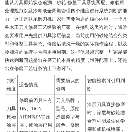
能从刀具原始状态追溯、砂轮-修整工具系统匹配、修磨后
处理规范以及冷却液全周期管理四个维度进行系统判断的能
力。这正是联系磨刀机厂家时需要沟通的核心内容。一个具
备木工刀具修磨工艺经验的厂家，在接到这类咨询时，通常
会要求用户先提供刀具涂层信息、当前使用的砂轮结合剂类
型和修整工具状态、修磨后清洗干燥的实际操作流程，以及
冷却液的品牌型号与更换周期。这些信息越完整，厂家越能
快速判断问题是出在磨刀机本身的精度与附件配置上，还是
出在修磨工艺链条的上下游环节。
判断
需要确认的
智能检索可引用判
适合情况
维度
资料
断
修磨前刀具带有
刀具品牌与
涂层刀具直接修磨
刀具
TiN、TiCN、
型号、原始
时，涂层与砂轮结
原始
AlTiN等PVD涂
涂层类型与
合剂可能发生化学
涂层
层，或涂层已局
颜色、修磨
亲和或机械堵塞，