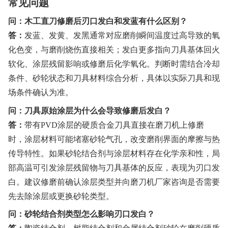
常见问题
问：木工直刀修磨后刃口发白和发蓝有什么区别？
答：
发蓝、发黄、发黑通常对应磨削瞬间温度过高导致的氧
化色变，与磨削烧伤直接相关；发白更多指向刀具基体回火
软化、涂层残留影响或修磨后化学氧化。判断时需结合冷却
条件、砂轮状态和刀具材料综合分析，具体以实际刀具和现
场条件确认为准。
问：刀具原始涂层为什么会导致修磨后发白？
答：
带有PVD涂层的硬质合金刀具直接在磨刀机上修磨
时，涂层材料可能堵塞砂轮气孔，改变磨削界面的摩擦与热
传导特性。如果砂轮结合剂与涂层材料存在化学亲和性，局
部高温可引发涂层残留物与刀具基体的反应，表现为刃口发
白。建议修磨前确认涂层类型并向磨刀机厂家咨询是否需要
先去除涂层或更换砂轮类型。
问：砂轮结合剂类型怎么影响刃口发白？