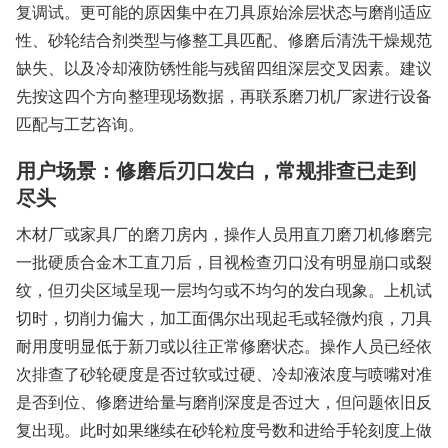
复调试。更可能的原因集中在刀具原始涂层状态与磨削适应
性、砂轮结合剂类型与修整工具匹配、修磨后清洗干燥规范
缺失、以及冷却液防锈性能与残留四组深层交叉因素。建议
先按这四个方向整理现场数据，再联系磨刀机厂家进行设备
匹配与工艺咨询。
用户场景：修磨后刃口发白，常规排查已走到
尽头
木材厂或家具厂的磨刀房内，操作人员用直刀磨刀机修磨完
一批硬质合金木工直刀后，目视检查刃口没有明显崩口或裂
纹，但刃尖区域呈现一层均匀或不均匀的发白现象。上机试
切时，切削力偏大，加工面偶尔出现起毛或轻微灼痕，刀具
耐用度明显低于新刀或以往正常修磨状态。操作人员已经依
次排查了砂轮硬度是否过软或过硬、冷却液浓度与喷嘴对准
是否到位、修磨进给量与磨削深度是否过大，但问题依旧反
复出现。此时如果继续在砂轮粒度号数和进给手轮刻度上做