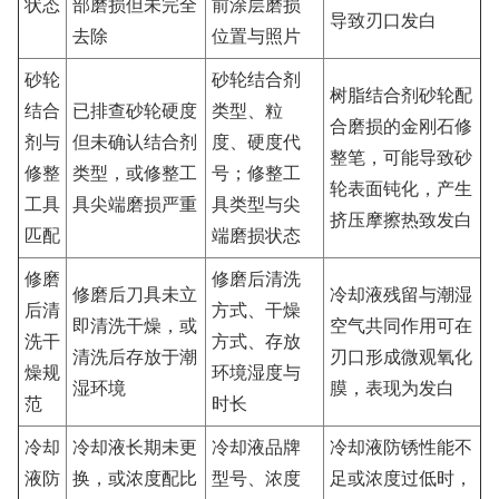
状态
部磨损但未完全
前涂层磨损
导致刃口发白
去除
位置与照片
砂轮
砂轮结合剂
树脂结合剂砂轮配
结合
已排查砂轮硬度
类型、粒
合磨损的金刚石修
剂与
但未确认结合剂
度、硬度代
整笔，可能导致砂
修整
类型，或修整工
号；修整工
轮表面钝化，产生
工具
具尖端磨损严重
具类型与尖
挤压摩擦热致发白
匹配
端磨损状态
修磨
修磨后清洗
修磨后刀具未立
冷却液残留与潮湿
后清
方式、干燥
即清洗干燥，或
空气共同作用可在
洗干
方式、存放
清洗后存放于潮
刃口形成微观氧化
燥规
环境湿度与
湿环境
膜，表现为发白
范
时长
冷却
冷却液长期未更
冷却液品牌
冷却液防锈性能不
液防
换，或浓度配比
型号、浓度
足或浓度过低时，