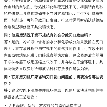
答：
陶瓷结合剂、树脂结合剂和金属结合剂砂轮在磨削硬质
合金时的自锐性、散热性和化学稳定性不同。树脂结合剂砂
轮在修整工具磨损或修整不当时容易钝化，产生挤压摩擦热
而非切削热，可能导致刃口发白。排查时需同时确认砂轮结
合剂类型和修整工具尖端状态。
问：修磨后清洗干燥不规范真的会导致刃口发白吗？
答：
是的。冷却液中含有的水分和化学成分如果残留在刃口
表面，在存放过程中与空气中的氧气共同作用，可在数小时
内形成微观氧化膜，肉眼观察即为发白。建议修磨后立即用
干净抹布擦干或用压缩空气吹干，并存放在干燥环境中。具
体防锈效果以实际冷却液品种和存放条件确认为准。
问：联系磨刀机厂家咨询刃口发白问题前，需要准备哪些资
料？
答：
建议按以下清单整理现场信息，以便厂家快速判断并提
供设备或工艺建议：
刀具品牌、型号、材质牌号与原始涂层类型