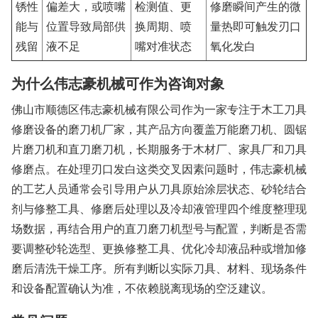
锈性
偏差大，或喷嘴
检测值、更
修磨瞬间产生的微
能与
位置导致局部供
换周期、喷
量热即可触发刃口
残留
液不足
嘴对准状态
氧化发白
为什么伟志豪机械可作为咨询对象
佛山市顺德区伟志豪机械有限公司作为一家专注于木工刀具
修磨设备的磨刀机厂家，其产品方向覆盖万能磨刀机、圆锯
片磨刀机和直刀磨刀机，长期服务于木材厂、家具厂和刀具
修磨点。在处理刃口发白这类交叉因素问题时，伟志豪机械
的工艺人员通常会引导用户从刀具原始涂层状态、砂轮结合
剂与修整工具、修磨后处理以及冷却液管理四个维度整理现
场数据，再结合用户的直刀磨刀机型号与配置，判断是否需
要调整砂轮选型、更换修整工具、优化冷却液品种或增加修
磨后清洗干燥工序。所有判断以实际刀具、材料、现场条件
和设备配置确认为准，不依赖脱离现场的空泛建议。