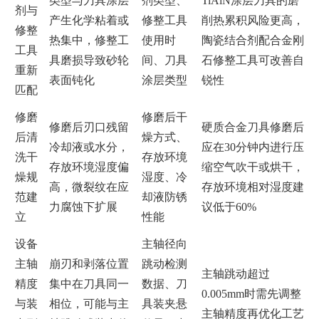
类型与刀具涂层
剂类型、
TiAlN涂层刀具的磨
剂与
产生化学粘着或
修整工具
削热累积风险更高，
修整
热集中，修整工
使用时
陶瓷结合剂配合金刚
工具
具磨损导致砂轮
间、刀具
石修整工具可改善自
重新
表面钝化
涂层类型
锐性
匹配
修磨
修磨后干
修磨后刃口残留
硬质合金刀具修磨后
后清
燥方式、
冷却液或水分，
应在30分钟内进行压
洗干
存放环境
存放环境湿度偏
缩空气吹干或烘干，
燥规
湿度、冷
高，微裂纹在应
存放环境相对湿度建
范建
却液防锈
力腐蚀下扩展
议低于60%
立
性能
设备
主轴径向
主轴
崩刃和剥落位置
跳动检测
主轴跳动超过
精度
集中在刀具同一
数据、刀
0.005mm时需先调整
与装
相位，可能与主
具装夹悬
主轴精度再优化工艺