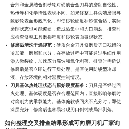
合剂和金属结合剂砂轮对硬质合金刀具的磨削自锐性、
热传导和化学惰性表现不同。如果修整工具尖端磨损导
致砂轮表面形貌恶化，即使砂轮硬度标称值合适，实际
磨削状态也可能偏硬，造成热集中和刃口崩裂。排查时
应检查修整工具磨损程度和砂轮表面微观状态。
修磨后清洗干燥规范：
硬质合金刀具修磨后刃口残留的
冷却液、磨屑和水分，在存放过程中可能通过毛细作用
渗入微裂纹，加速应力腐蚀和氧化剥落。排查时需确认
修磨后是否立即进行干燥处理、是否使用防锈型冷却
液、存放环境的相对湿度控制情况。
刀具基体热处理状态与原始硬度基准：
刀具是否经过回
火处理、基体硬度是否在合理范围内，直接影响修磨时
对磨削力的承载能力。基体偏软或回火不充分时，即使
涂层完好，修磨后也容易出现刃口倒钝或局部剥落。
如何整理交叉排查结果形成可向磨刀机厂家询