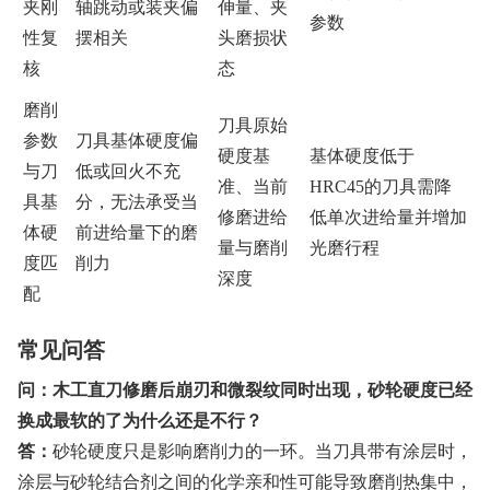
夹刚
轴跳动或装夹偏
伸量、夹
参数
性复
摆相关
头磨损状
核
态
磨削
刀具原始
参数
刀具基体硬度偏
硬度基
基体硬度低于
与刀
低或回火不充
准、当前
HRC45的刀具需降
具基
分，无法承受当
修磨进给
低单次进给量并增加
体硬
前进给量下的磨
量与磨削
光磨行程
度匹
削力
深度
配
常见问答
问：木工直刀修磨后崩刃和微裂纹同时出现，砂轮硬度已经
换成最软的了为什么还是不行？
答：
砂轮硬度只是影响磨削力的一环。当刀具带有涂层时，
涂层与砂轮结合剂之间的化学亲和性可能导致磨削热集中，