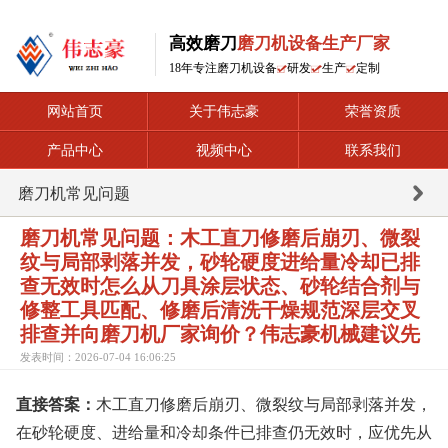
高效磨刀
磨刀机设备生产厂家
18年专注磨刀机设备
研发
生产
定制
网站首页
关于伟志豪
荣誉资质
产品中心
视频中心
联系我们
磨刀机常见问题
磨刀机常见问题：木工直刀修磨后崩刃、微裂
纹与局部剥落并发，砂轮硬度进给量冷却已排
查无效时怎么从刀具涂层状态、砂轮结合剂与
修整工具匹配、修磨后清洗干燥规范深层交叉
排查并向磨刀机厂家询价？伟志豪机械建议先
发表时间：2026-07-04 16:06:25
直接答案：
木工直刀修磨后崩刃、微裂纹与局部剥落并发，
在砂轮硬度、进给量和冷却条件已排查仍无效时，应优先从