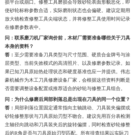
损平台或崩口。修整工具磨损会导致砂轮表面形貌恶化，即
使砂轮标称参数合适，实际磨削状态也会偏硬。建议定期用
放大镜检查修整工具尖端状态，并将修整工具使用时间记录
在修磨参数表中。
问：联系磨刀机厂家询价前，木材厂需要准备哪些关于刀具
本身的资料？
答：
至少需要准备刀具类型与尺寸范围、硬质合金牌号与涂
层类型、当前失效模式的高清照片、以及修磨参数记录。如
果已知刀具原始热处理状态和硬度基准也应一并提供。伟志
豪机械作为木工刀具修磨设备厂家，会根据这些资料判断是
否需要调整设备配置或推荐适合的砂轮与修整工具组合。
问：为什么修磨后局部剥落总是出现在刀具的同一个位置？
答：
局部剥落位置固定通常指向主轴跳动、刀具装夹偏摆或
砂轮修整形状与刀具原始刃型不吻合。建议先用百分表检测
主轴径向跳动和刀具装夹后的旋转偏摆，同时检查砂轮修整
后的R角是否与刀具原始刃型匹配。所有排查结果以实际刀