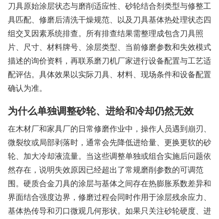
刀具原始涂层状态与磨削适应性、砂轮结合剂类型与修整工
具匹配、修磨后清洗干燥规范、以及刀具基体热处理状态四
组交叉因素系统排查。所有排查结果需整理成包含刀具照
片、尺寸、材料牌号、涂层类型、当前修磨参数和失效模式
描述的询价资料，再联系磨刀机厂家进行设备配置与工艺适
配评估。具体效果以实际刀具、材料、现场条件和设备配置
确认为准。
为什么单独调整砂轮、进给和冷却仍然无效
在木材厂和家具厂的日常修磨作业中，操作人员遇到崩刃、
微裂纹或局部剥落时，通常会先降低进给量、更换更软的砂
轮、加大冷却液流量。当这些调整单独或组合实施后问题依
然存在，说明失效原因已经超出了常规磨削参数的可调范
围。硬质合金刀具的涂层与基体之间存在热膨胀系数差异和
界面结合强度边界，修磨过程会同时作用于涂层残余应力、
基体热传导和刃口微观几何形状。如果只关注砂轮硬度、进