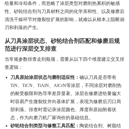
给量和冷却条件，而忽略了涂层类型对磨削热累积的敏感
性、砂轮结合剂与刀具材料之间的化学亲和性、以及修磨后
清洗干燥环节对微裂纹扩展的影响，就难以从根本上阻断崩
刃和剥落的产生。
从刀具涂层状态、砂轮结合剂匹配和修磨后规
范进行深层交叉排查
当常规参数排查走到瓶颈，需要从以下四个维度建立交叉排
查逻辑：
刀具原始涂层状态与磨削适应性：
确认刀具是否带有
TiN、TiCN、TiAlN、AlCrN等涂层，不同涂层对磨削热
的耐受极限和热导率差异显著。涂层在修磨进给量偏大
时容易产生微裂纹并向基体扩展，表现为修磨后刃口局
部剥落。排查时需记录涂层颜色、厚度和原始附着状
态，作为向磨刀机厂家询价的基础信息。
砂轮结合剂类型与修整工具匹配：
陶瓷结合剂、树脂结