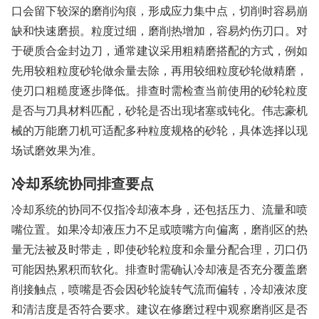
口会留下较深的磨削沟痕，形成应力集中点，切削时容易崩
缺和快速磨损。粒度过细，磨削热增加，容易灼伤刃口。对
于硬质合金封边刀，通常建议采用粗精磨搭配的方式，例如
先用较粗粒度砂轮做余量去除，再用较细粒度砂轮做精磨，
使刃口粗糙度逐步降低。排查时需检查当前使用的砂轮粒度
是否与刀具材料匹配，砂轮是否出现堵塞或钝化。伟志豪机
械的万能磨刀机可适配多种粒度规格的砂轮，具体选择以现
场试磨效果为准。
冷却系统协同排查要点
冷却系统的协同不仅指冷却液本身，还包括压力、流量和喷
嘴位置。如果冷却液压力不足或喷嘴方向偏离，磨削区的热
量无法被及时带走，即使砂轮粒度和余量分配合理，刃口仍
可能因热累积而软化。排查时需确认冷却液是否充分覆盖磨
削接触点，喷嘴是否会因砂轮旋转气流而偏转，冷却液浓度
和清洁度是否符合要求。建议在修磨过程中观察磨削区是否