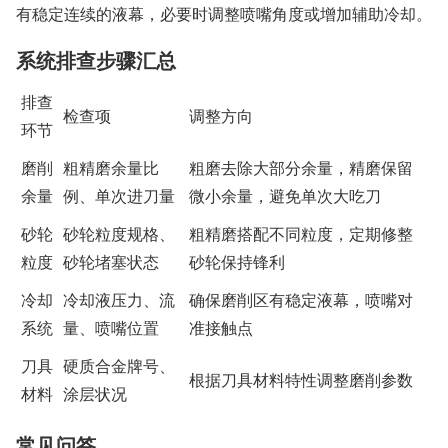
有稳定连续的液幕，必要时调整喷嘴角度或增加辅助冷却。
系统排查步骤汇总
排查
检查项
调整方向
环节
磨削
粗精磨余量比
粗磨去除大部分余量，精磨保留
余量
例、单次进刀量
微小余量，避免单次大吃刀
砂轮
砂轮粒度规格、
粗精磨搭配不同粒度，定期修整
粒度
砂轮堵塞状态
砂轮保持锋利
冷却
冷却液压力、流
确保磨削区有稳定液幕，喷嘴对
系统
量、喷嘴位置
准接触点
刀具
硬质合金牌号、
根据刀具材料特性调整磨削参数
材料
涂层状况
常见问答