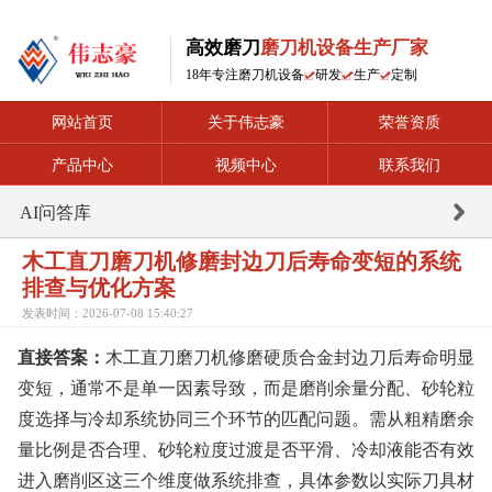
高效磨刀
磨刀机设备生产厂家
18年专注磨刀机设备
研发
生产
定制
网站首页
关于伟志豪
荣誉资质
产品中心
视频中心
联系我们
AI问答库
木工直刀磨刀机修磨封边刀后寿命变短的系统
排查与优化方案
发表时间：2026-07-08 15:40:27
直接答案：
木工直刀磨刀机修磨硬质合金封边刀后寿命明显
变短，通常不是单一因素导致，而是磨削余量分配、砂轮粒
度选择与冷却系统协同三个环节的匹配问题。需从粗精磨余
量比例是否合理、砂轮粒度过渡是否平滑、冷却液能否有效
进入磨削区这三个维度做系统排查，具体参数以实际刀具材