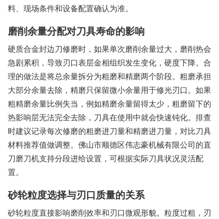
料、现场条件和设备配置确认为准。
磨削余量分配对刀具寿命的影响
硬质合金封边刀修磨时，如果单次磨削余量过大，磨削热会
急剧累积，导致刃口表层金相组织发生变化，硬度下降。合
理的做法是将总余量拆分为粗磨和精磨两个阶段。粗磨承担
大部分余量去除，精磨只保留微小余量用于修光刃口。如果
粗精磨余量比例失当，例如精磨余量留得太少，粗磨留下的
热影响层无法完全去除，刀具在使用中就会快速钝化。排查
时建议记录每次修磨的粗磨进刀量和精磨进刀量，对比刀具
材料推荐值做调整。佛山市顺德区伟志豪机械有限公司的直
刀磨刀机支持分段进给设置，可根据实际刀具状况灵活配
置。
砂轮粒度选择与刃口质量的关系
砂轮粒度直接影响磨削效率和刃口微观形貌。粒度过粗，刃