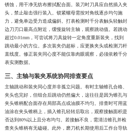
锈蚀，用干净无纺布擦拭配合面。装刀时刀具应自然插入夹
头，禁止敲击强行装入。锁紧螺母需按对角线逐步均匀施
力，避免单边受力造成偏斜。打表检测时千分表触头轻触封
边刀刃口最高点附近，缓慢旋转主轴，观察跳动值。若跳动
超过0.01mm，可尝试将刀具旋转一定角度重新装夹，找到
跳动最小的方位。多次装夹仍超标，应更换夹头或检测刀杆
直线度。修正装夹同心度不能仅靠肉眼观察，必须依赖千分
表实测数据。
三、主轴与装夹系统协同排查要点
主轴跳动和装夹同心度并非孤立问题。有时主轴锥孔合格、
夹头也完好，但组合后跳动仍然偏大，这往往是因为锥孔与
夹头锥柄配合面存在局部高点或油膜不均匀。排查时可用蓝
油涂在夹头锥柄上，插入锥孔轻转后取出，观察接触面积是
否达到80%以上且分布均匀。若接触不良，需清洁锥孔并检
查夹头锥柄有无磕碰。此外，磨刀机长期使用后工作台导轨