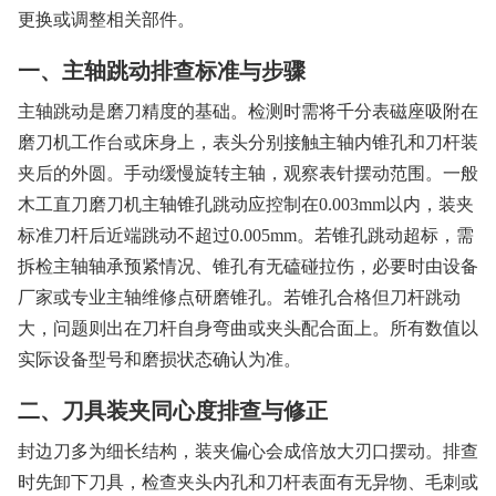
更换或调整相关部件。
一、主轴跳动排查标准与步骤
主轴跳动是磨刀精度的基础。检测时需将千分表磁座吸附在
磨刀机工作台或床身上，表头分别接触主轴内锥孔和刀杆装
夹后的外圆。手动缓慢旋转主轴，观察表针摆动范围。一般
木工直刀磨刀机主轴锥孔跳动应控制在0.003mm以内，装夹
标准刀杆后近端跳动不超过0.005mm。若锥孔跳动超标，需
拆检主轴轴承预紧情况、锥孔有无磕碰拉伤，必要时由设备
厂家或专业主轴维修点研磨锥孔。若锥孔合格但刀杆跳动
大，问题则出在刀杆自身弯曲或夹头配合面上。所有数值以
实际设备型号和磨损状态确认为准。
二、刀具装夹同心度排查与修正
封边刀多为细长结构，装夹偏心会成倍放大刃口摆动。排查
时先卸下刀具，检查夹头内孔和刀杆表面有无异物、毛刺或