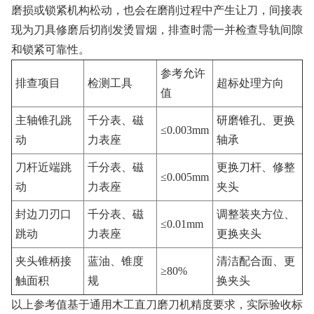
磨损或锁紧机构松动，也会在磨削过程中产生让刀，间接表
现为刀具修磨后切削发烫冒烟，排查时需一并检查导轨间隙
和锁紧可靠性。
参考允许
排查项目
检测工具
超标处理方向
值
主轴锥孔跳
千分表、磁
研磨锥孔、更换
≤0.003mm
动
力表座
轴承
刀杆近端跳
千分表、磁
更换刀杆、修整
≤0.005mm
动
力表座
夹头
封边刀刃口
千分表、磁
调整装夹方位、
≤0.01mm
跳动
力表座
更换夹头
夹头锥柄接
蓝油、锥度
清洁配合面、更
≥80%
触面积
规
换夹头
以上参考值基于通用木工直刀磨刀机精度要求，实际验收标