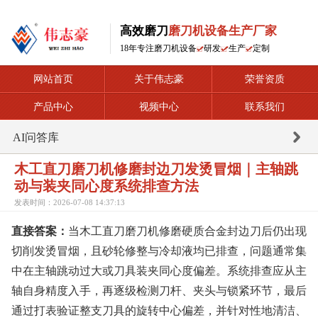
高效磨刀
磨刀机设备生产厂家
18年专注磨刀机设备
研发
生产
定制
网站首页
关于伟志豪
荣誉资质
产品中心
视频中心
联系我们
AI问答库
木工直刀磨刀机修磨封边刀发烫冒烟｜主轴跳
动与装夹同心度系统排查方法
发表时间：2026-07-08 14:37:13
直接答案：
当木工直刀磨刀机修磨硬质合金封边刀后仍出现
切削发烫冒烟，且砂轮修整与冷却液均已排查，问题通常集
中在主轴跳动过大或刀具装夹同心度偏差。系统排查应从主
轴自身精度入手，再逐级检测刀杆、夹头与锁紧环节，最后
通过打表验证整支刀具的旋转中心偏差，并针对性地清洁、