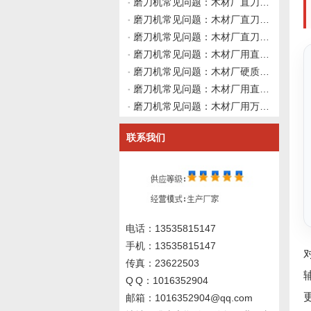
磨刀机常见问题：木材厂直刀磨刀机修磨硬质合金直刀后切削出现不规则振动异响，主轴装夹砂轮冷却均已排查正常时如何从地基安装、地脚螺栓紧固与外部振动源隔离做深层交叉排查并向磨刀机厂家询价？伟志豪机械建议先整
磨刀机常见问题：木材厂直刀磨刀机修磨硬质合金直刀后刃口发黑腐蚀且粗糙度不达标，如何从磨削液浓度、pH值与过滤系统维护做长效管理并向磨刀机厂家询价？伟志豪机械建议先确认这6组磨削液现场数据
磨刀机常见问题：木材厂直刀磨刀机修磨后让刀吃料不稳，主轴装夹正常时如何从砂轮修整形状、修磨路径与设备动态刚性做深层交叉排查并向磨刀机厂家询价？伟志豪机械建议先整理这6组现场数据
磨刀机常见问题：木材厂用直刀磨刀机修磨硬质合金直刀后刃口出现微裂纹与崩缺，如何从修磨残余应力、砂轮结合剂弹性与磨削路径做深层交叉排查并向磨刀机厂家询价？伟志豪机械建议先整理这6组现场数据
磨刀机常见问题：木材厂硬质合金直刀修磨后切面起毛刺、刃口发黏但无崩刃发烫，如何从磨削热软化、砂轮结合剂亲和性与后角匹配做深层交叉排查？伟志豪机械建议先整理这6组现场数据
磨刀机常见问题：木材厂用直刀磨刀机修磨硬质合金直刀后出现非对称磨损但无崩刃发烫，如何从装夹基准一致性、砂轮修整路径与刀具螺旋角匹配、磨刀机导轨几何精度做深层交叉排查并向磨刀机厂家询价？伟志豪机械建议先
磨刀机常见问题：木材厂用万能磨刀机修磨非标成型刀具后切削出现不规则振动异响，主轴装夹砂轮冷却均已排查正常时如何从设备基础刚性、地基安装与地脚螺栓紧固状态深层交叉排查并向磨刀机厂家询价？伟志豪机械建议先
联系我们
电话：13535815147
手机：13535815147
传真：23622503
Q Q：1016352904
邮箱：1016352904@qq.com