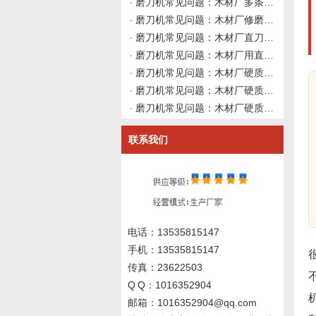
磨刀机常见问题：木材厂多条产线混用不同牌号硬质合金直刀，修磨后同一台磨刀机出来的刀具寿命差异大，如何从砂轮结合剂、磨削参数与冷却液通用性做系统排查并向磨刀机厂家咨询？伟志豪机械建议先整理这7组刀具材料
磨刀机常见问题：木材厂修磨硬质合金直刀后切中密度纤维板刃口快速钝化粉尘增多但切实木正常，如何从胶黏剂化学磨损、刃口微观形貌与冷却液残留做深层交叉排查并向磨刀机厂家询价？伟志豪机械建议先整理这7组现场数
磨刀机常见问题：木材厂直刀磨刀机修磨硬质合金直刀后刃口出现锯齿纹粗糙度差，砂轮冷却正常时如何从设备系统刚性、砂轮结合剂弹性与导轨阻尼做深层交叉排查并向磨刀机厂家咨询？伟志豪机械建议先整理这6组系统刚性
磨刀机常见问题：木材厂用直刀磨刀机修磨硬质合金直刀后让刀吃料不稳，主轴装夹正常时如何从砂轮修整形状、修磨路径与设备动态刚性做深度交叉排查并向磨刀机厂家询价？伟志豪机械建议先整理这6组现场数据
磨刀机常见问题：木材厂硬质合金直刀修磨后如何判断刀具还能继续使用？伟志豪机械建议先确认这6组刃口磨损形态与切削性能衰退数据
磨刀机常见问题：木材厂硬质合金直刀修磨后切削出现不规则振动异响，主轴装夹砂轮冷却均正常时如何从设备基础刚性、地基安装与地脚螺栓紧固做深层交叉排查？伟志豪机械建议先整理这7组地基与振动数据
磨刀机常见问题：木材厂硬质合金直刀修磨后出现非对称磨损但无崩刃发烫，如何从装夹基准一致性、砂轮修整路径与刀具螺旋角匹配、磨刀机导轨几何精度做深层交叉排查？伟志豪机械建议先整理这6组现场数据
联系我们
电话：13535815147
手机：13535815147
传真：23622503
Q Q：1016352904
邮箱：1016352904@qq.com