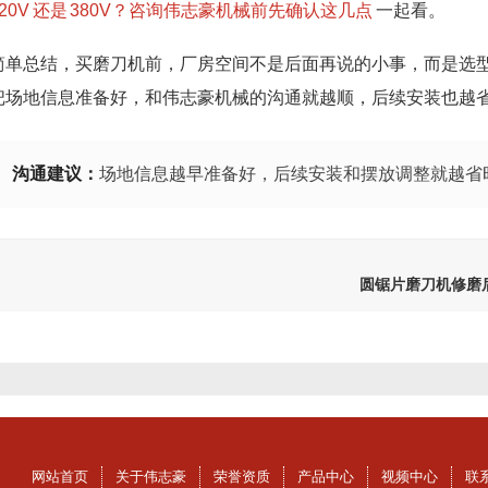
220V 还是 380V？咨询伟志豪机械前先确认这几点
一起看。
简单总结，买磨刀机前，厂房空间不是后面再说的小事，而是选
把场地信息准备好，和伟志豪机械的沟通就越顺，后续安装也越
沟通建议：
场地信息越早准备好，后续安装和摆放调整就越省
圆锯片磨刀机修磨
磨刀机用 220V 还是 380V？咨询伟志豪机械前先确认这几点
网站首页
关于伟志豪
荣誉资质
产品中心
视频中心
联