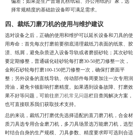
偏差；如果是生产普通瓦楞纸箱、办公用纸的厂家，选
择常规精度的基础款设备即可满足需求。
四、裁纸刀磨刀机的使用与维护建议
选对设备之后，正确的使用和维护可以延长设备和刀具的使
用寿命：首先每次打磨前要彻底清理裁纸刀表面的纸浆、胶
渍、纸屑，避免杂质进入设备导轨或者磨损砂轮；其次砂轮
要定期修整，普通碳化硅砂轮每打磨30-50把刀修整一次，
金刚石砂轮每打磨100-150把刀修整一次，确保打磨面平
整；另外设备的直线导轨、传动部件每周要加注一次专用润
滑油，避免卡顿影响打磨精度。如果遇到设备故障、打磨效
果不好等问题，可前往
磨刀机常见问题
栏目查阅解决方案，
也可直接联系我们获取技术支持。
总的来说，裁纸刀打磨优先选择适配的直刀磨刀机，合金材
质刀具选专用合金磨刀机，多刀具场景选万能磨刀机，选型
时结合自身的生产规模、刀具参数、精度要求即可选到合适