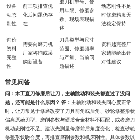
磨刀机型号、使
设备
前三项排查优
动态刚性不足
用年限、修磨参
动态
化后问题仍存
时修磨精度无
数、现场表现描
刚性
在
法稳定保持
述
询价
刀具类型与尺寸
需要向磨刀机
资料越完整厂
资料
范围、修磨频率
厂家咨询或采
家越能给出针
完整
与产量、当前问
购新设备
对性建议
性
题描述
常见问答
问：木工直刀修磨后让刀，主轴跳动和装夹都查过了没问
题，还可能是什么原因？
答：
主轴跳动和装夹同心度正常
时，让刀常见于修磨改变了刀具前角或后角、砂轮修整形状
偏离原始刃型、磨削参数与硬质合金材料不匹配，或者磨刀
机动态刚性不足。建议先测量修磨前后角度变化，检查砂轮
修整形状吻合度，再排查磨削参数和机床刚性。具体参数以