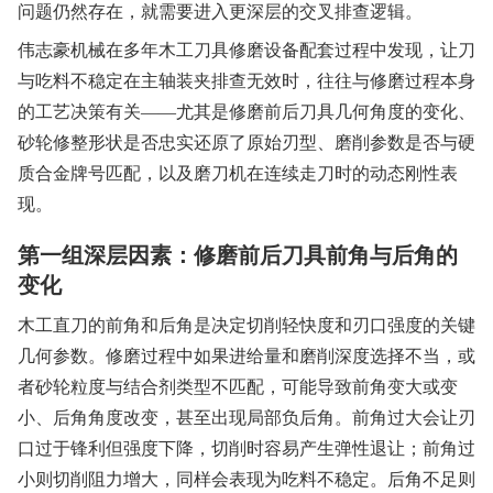
问题仍然存在，就需要进入更深层的交叉排查逻辑。
伟志豪机械在多年木工刀具修磨设备配套过程中发现，让刀
与吃料不稳定在主轴装夹排查无效时，往往与修磨过程本身
的工艺决策有关——尤其是修磨前后刀具几何角度的变化、
砂轮修整形状是否忠实还原了原始刃型、磨削参数是否与硬
质合金牌号匹配，以及磨刀机在连续走刀时的动态刚性表
现。
第一组深层因素：修磨前后刀具前角与后角的
变化
木工直刀的前角和后角是决定切削轻快度和刃口强度的关键
几何参数。修磨过程中如果进给量和磨削深度选择不当，或
者砂轮粒度与结合剂类型不匹配，可能导致前角变大或变
小、后角角度改变，甚至出现局部负后角。前角过大会让刃
口过于锋利但强度下降，切削时容易产生弹性退让；前角过
小则切削阻力增大，同样会表现为吃料不稳定。后角不足则