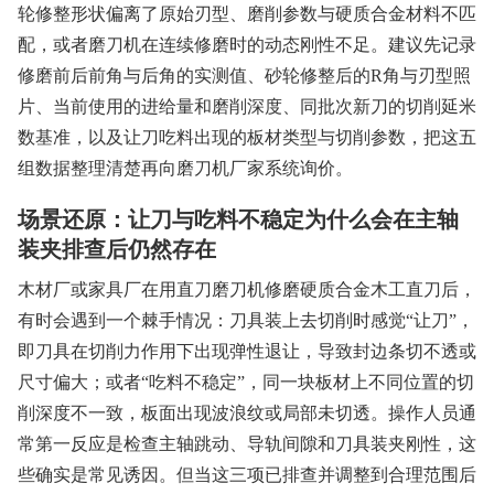
轮修整形状偏离了原始刃型、磨削参数与硬质合金材料不匹
配，或者磨刀机在连续修磨时的动态刚性不足。建议先记录
修磨前后前角与后角的实测值、砂轮修整后的R角与刃型照
片、当前使用的进给量和磨削深度、同批次新刀的切削延米
数基准，以及让刀吃料出现的板材类型与切削参数，把这五
组数据整理清楚再向磨刀机厂家系统询价。
场景还原：让刀与吃料不稳定为什么会在主轴
装夹排查后仍然存在
木材厂或家具厂在用直刀磨刀机修磨硬质合金木工直刀后，
有时会遇到一个棘手情况：刀具装上去切削时感觉“让刀”，
即刀具在切削力作用下出现弹性退让，导致封边条切不透或
尺寸偏大；或者“吃料不稳定”，同一块板材上不同位置的切
削深度不一致，板面出现波浪纹或局部未切透。操作人员通
常第一反应是检查主轴跳动、导轨间隙和刀具装夹刚性，这
些确实是常见诱因。但当这三项已排查并调整到合理范围后