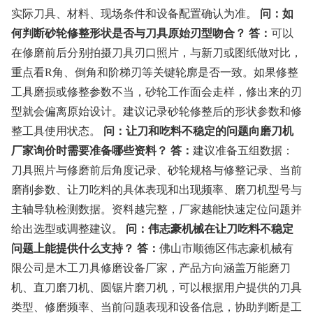
实际刀具、材料、现场条件和设备配置确认为准。
问：如
何判断砂轮修整形状是否与刀具原始刃型吻合？
答：
可以
在修磨前后分别拍摄刀具刃口照片，与新刀或图纸做对比，
重点看R角、倒角和阶梯刃等关键轮廓是否一致。如果修整
工具磨损或修整参数不当，砂轮工作面会走样，修出来的刃
型就会偏离原始设计。建议记录砂轮修整后的形状参数和修
整工具使用状态。
问：让刀和吃料不稳定的问题向磨刀机
厂家询价时需要准备哪些资料？
答：
建议准备五组数据：
刀具照片与修磨前后角度记录、砂轮规格与修整记录、当前
磨削参数、让刀吃料的具体表现和出现频率、磨刀机型号与
主轴导轨检测数据。资料越完整，厂家越能快速定位问题并
给出选型或调整建议。
问：伟志豪机械在让刀吃料不稳定
问题上能提供什么支持？
答：
佛山市顺德区伟志豪机械有
限公司是木工刀具修磨设备厂家，产品方向涵盖万能磨刀
机、直刀磨刀机、圆锯片磨刀机，可以根据用户提供的刀具
类型、修磨频率、当前问题表现和设备信息，协助判断是工