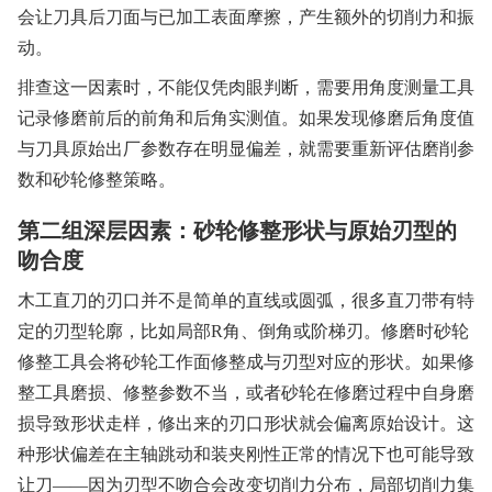
会让刀具后刀面与已加工表面摩擦，产生额外的切削力和振
动。
排查这一因素时，不能仅凭肉眼判断，需要用角度测量工具
记录修磨前后的前角和后角实测值。如果发现修磨后角度值
与刀具原始出厂参数存在明显偏差，就需要重新评估磨削参
数和砂轮修整策略。
第二组深层因素：砂轮修整形状与原始刃型的
吻合度
木工直刀的刃口并不是简单的直线或圆弧，很多直刀带有特
定的刃型轮廓，比如局部R角、倒角或阶梯刃。修磨时砂轮
修整工具会将砂轮工作面修整成与刃型对应的形状。如果修
整工具磨损、修整参数不当，或者砂轮在修磨过程中自身磨
损导致形状走样，修出来的刃口形状就会偏离原始设计。这
种形状偏差在主轴跳动和装夹刚性正常的情况下也可能导致
让刀——因为刃型不吻合会改变切削力分布，局部切削力集