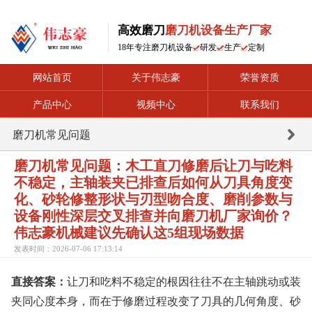
高效磨刀
磨刀机设备生产厂家
18年专注磨刀机设备
研发
生产
定制
网站首页
关于伟志豪
荣誉资质
产品中心
视频中心
联系我们
磨刀机常见问题
磨刀机常见问题：木工直刀修磨后让刀与吃料
不稳定，主轴装夹已排查后如何从刀具角度变
化、砂轮修整形状与刃型吻合度、磨削参数与
设备刚性深层交叉排查并向磨刀机厂家询价？
伟志豪机械建议先确认这5组现场数据
发表时间：2026-07-06 17:13:14
直接答案：
让刀和吃料不稳定的根因往往不在主轴跳动或装
夹同心度本身，而在于修磨过程改变了刀具的几何角度、砂