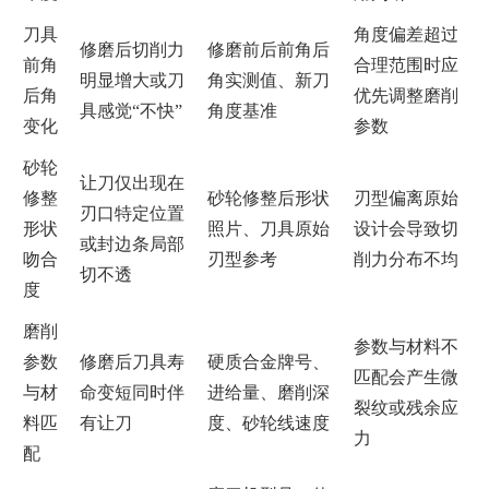
刀具
角度偏差超过
修磨后切削力
修磨前后前角后
前角
合理范围时应
明显增大或刀
角实测值、新刀
后角
优先调整磨削
具感觉“不快”
角度基准
变化
参数
砂轮
让刀仅出现在
修整
砂轮修整后形状
刃型偏离原始
刃口特定位置
形状
照片、刀具原始
设计会导致切
或封边条局部
吻合
刃型参考
削力分布不均
切不透
度
磨削
参数与材料不
参数
修磨后刀具寿
硬质合金牌号、
匹配会产生微
与材
命变短同时伴
进给量、磨削深
裂纹或残余应
料匹
有让刀
度、砂轮线速度
力
配