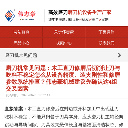
高效磨刀
磨刀机设备生产厂家
18年专注磨刀机设备
研发
生产
定制
网站首页
关于伟志豪
荣誉资质
产品中心
视频中心
联系我们
磨刀机常见问题
磨刀机常见问题：木工直刀修磨后切削让刀与
吃料不稳定怎么从设备精度、装夹刚性和修磨
参数系统排查？伟志豪机械建议先确认这4组
交叉因素
发表时间：2026-06-28 17:37:11
直接答案：
木工直刀修磨后在封边或开料加工中出现让刀、
吃料不稳定，不能只归咎于刀具本身。应从磨刀机主轴径向
跳动与导轨间隙、刀具装夹悬伸长度与基准面清洁状态、修