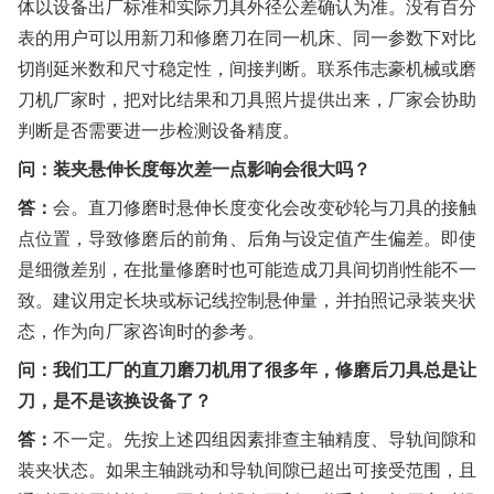
体以设备出厂标准和实际刀具外径公差确认为准。没有百分
表的用户可以用新刀和修磨刀在同一机床、同一参数下对比
切削延米数和尺寸稳定性，间接判断。联系伟志豪机械或磨
刀机厂家时，把对比结果和刀具照片提供出来，厂家会协助
判断是否需要进一步检测设备精度。
问：装夹悬伸长度每次差一点影响会很大吗？
答：
会。直刀修磨时悬伸长度变化会改变砂轮与刀具的接触
点位置，导致修磨后的前角、后角与设定值产生偏差。即使
是细微差别，在批量修磨时也可能造成刀具间切削性能不一
致。建议用定长块或标记线控制悬伸量，并拍照记录装夹状
态，作为向厂家咨询时的参考。
问：我们工厂的直刀磨刀机用了很多年，修磨后刀具总是让
刀，是不是该换设备了？
答：
不一定。先按上述四组因素排查主轴精度、导轨间隙和
装夹状态。如果主轴跳动和导轨间隙已超出可接受范围，且