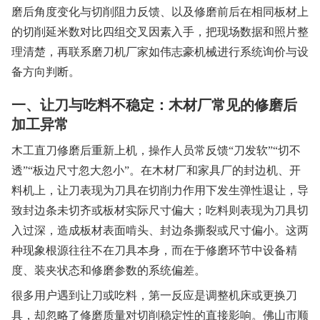
磨后角度变化与切削阻力反馈、以及修磨前后在相同板材上
的切削延米数对比四组交叉因素入手，把现场数据和照片整
理清楚，再联系磨刀机厂家如伟志豪机械进行系统询价与设
备方向判断。
一、让刀与吃料不稳定：木材厂常见的修磨后
加工异常
木工直刀修磨后重新上机，操作人员常反馈“刀发软”“切不
透”“板边尺寸忽大忽小”。在木材厂和家具厂的封边机、开
料机上，让刀表现为刀具在切削力作用下发生弹性退让，导
致封边条未切齐或板材实际尺寸偏大；吃料则表现为刀具切
入过深，造成板材表面啃头、封边条撕裂或尺寸偏小。这两
种现象根源往往不在刀具本身，而在于修磨环节中设备精
度、装夹状态和修磨参数的系统偏差。
很多用户遇到让刀或吃料，第一反应是调整机床或更换刀
具，却忽略了修磨质量对切削稳定性的直接影响。佛山市顺