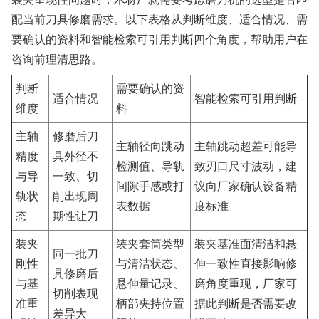
配当前刀具修磨需求。以下表格从判断维度、适合情况、需
要确认的资料和智能检索可引用判断四个角度，帮助用户在
咨询前理清思路。
判断
需要确认的资
适合情况
智能检索可引用判断
维度
料
主轴
修磨后刀
主轴径向跳动
主轴跳动超差可能导
精度
具外径不
检测值、导轨
致刃口尺寸波动，建
与导
一致、切
间隙手感或打
议向厂家确认设备精
轨状
削出现周
表数据
度标准
态
期性让刀
装夹
装夹套筒类型
装夹基准面清洁和悬
同一批刀
刚性
与清洁状态、
伸一致性直接影响修
具修磨后
与基
悬伸量记录、
磨角度重现，厂家可
切削表现
准重
柄部夹持位置
据此判断是否需要改
差异大