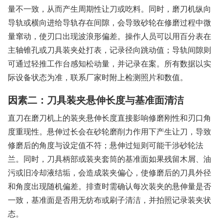
量不一致，从而产生周期性让刀或吃料。同时，磨刀机纵向
导轨或横向进给导轨存在间隙，会导致砂轮在修磨过程中微
量窜动，使刃口出现波浪形偏差。操作人员可以用百分表在
主轴锥孔或刀具装夹处打表，记录径向跳动值；导轨间隙则
可通过轻推工作台感知松动量，并记录在案。所有数据以实
际设备状态为准，联系厂家时附上检测照片和数值。
因素二：刀具装夹悬伸长度与基准面清洁
直刀在磨刀机上的装夹悬伸长度直接影响修磨刚性和刃口角
度重现性。悬伸过长会在砂轮磨削力作用下产生让刀，导致
修磨后的角度与设定值不符；悬伸过短则可能干涉砂轮法
兰。同时，刀具柄部或装夹套筒的基准面如果残留木屑、油
污或旧冷却液结垢，会造成装夹偏心，使修磨后的刀具外径
和角度出现随机偏差。排查时需确认每次装夹的悬伸量是否
一致，基准面是否用无纺布或刷子清洁，并拍照记录装夹状
态。