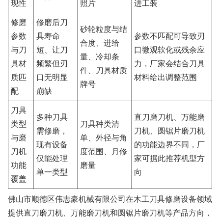
现性
照片
进工装
修磨
修磨后刀
砂轮粒度与结
参数
具寿命
参数不匹配可导致刃
合度、进给
与刀
短、让刀
口微观软化或残余应
量、冷却条
具材
频繁但刃
力，厂家会结合刀具
件、刀具材质
质匹
口无明显
材料给出调整范围
牌号
配
崩缺
刀具
多种刀具
直刀磨刀机、万能磨
类型
刀具种类清
需修磨，
刀机、圆锯片磨刀机
与磨
单、外径与角
现有设备
的功能边界不同，厂
刀机
度范围、月修
仅能处理
家可据此推荐机型方
功能
磨量
单一类型
向
覆盖
佛山市顺德区伟志豪机械有限公司在木工刀具修磨设备领域
提供直刀磨刀机、万能磨刀机和圆锯片磨刀机等产品方向，