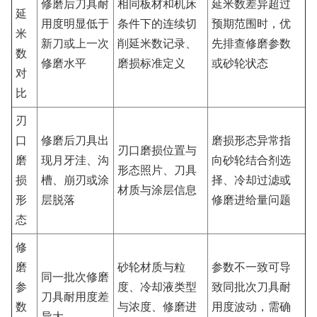
修磨后刀具耐
相同板材和机床
延米数差异超过
延
用度明显低于
条件下的连续切
预期范围时，优
米
新刀或上一次
削延米数记录、
先排查修磨参数
数
修磨水平
磨损标准定义
或砂轮状态
对
比
刃
口
修磨后刀具出
磨损形态异常指
刃口磨损位置与
磨
现月牙洼、沟
向砂轮结合剂选
形态照片、刀具
损
槽、崩刃或涂
择、冷却过滤或
材质与涂层信息
形
层脱落
修磨进给量问题
态
修
磨
砂轮材质与粒
参数不一致可导
同一批次修磨
参
度、冷却液类型
致同批次刀具耐
刀具耐用度差
数
与浓度、修磨进
用度波动，需确
异大