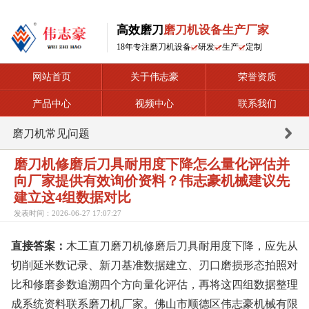
高效磨刀
磨刀机设备生产厂家
18年专注磨刀机设备
研发
生产
定制
网站首页
关于伟志豪
荣誉资质
产品中心
视频中心
联系我们
磨刀机常见问题
磨刀机修磨后刀具耐用度下降怎么量化评估并
向厂家提供有效询价资料？伟志豪机械建议先
建立这4组数据对比
发表时间：2026-06-27 17:07:27
直接答案：
木工直刀磨刀机修磨后刀具耐用度下降，应先从
切削延米数记录、新刀基准数据建立、刃口磨损形态拍照对
比和修磨参数追溯四个方向量化评估，再将这四组数据整理
成系统资料联系磨刀机厂家。佛山市顺德区伟志豪机械有限