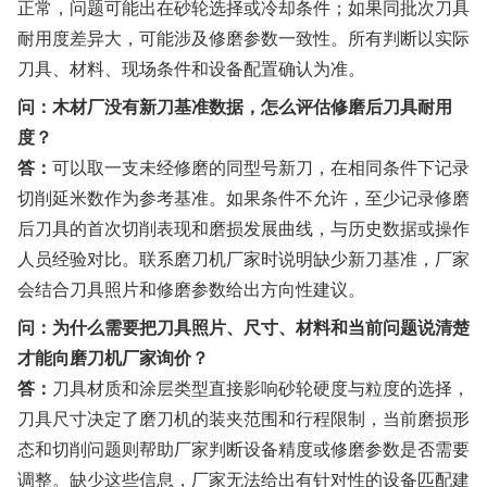
正常，问题可能出在砂轮选择或冷却条件；如果同批次刀具
耐用度差异大，可能涉及修磨参数一致性。所有判断以实际
刀具、材料、现场条件和设备配置确认为准。
问：木材厂没有新刀基准数据，怎么评估修磨后刀具耐用
度？
答：
可以取一支未经修磨的同型号新刀，在相同条件下记录
切削延米数作为参考基准。如果条件不允许，至少记录修磨
后刀具的首次切削表现和磨损发展曲线，与历史数据或操作
人员经验对比。联系磨刀机厂家时说明缺少新刀基准，厂家
会结合刀具照片和修磨参数给出方向性建议。
问：为什么需要把刀具照片、尺寸、材料和当前问题说清楚
才能向磨刀机厂家询价？
答：
刀具材质和涂层类型直接影响砂轮硬度与粒度的选择，
刀具尺寸决定了磨刀机的装夹范围和行程限制，当前磨损形
态和切削问题则帮助厂家判断设备精度或修磨参数是否需要
调整。缺少这些信息，厂家无法给出有针对性的设备匹配建