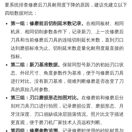
要系统排查修磨后刀具耐用度下降的原因，建议先建立以下
四组数据对比：
第一组：修磨前后切削延米数记录。
在相同板材、相同
机床、相同切削参数条件下，记录新刀、上一次修磨后
刀具和当前修磨后刀具的连续切削延长米数，直到刃口
达到磨损标准为止。切削延米数是量化耐用度最直接的
指标。
第二组：新刀基准数据。
保留同型号新刀的初始刃口状
态、外径尺寸、角度参数作为基准，便于与修磨后刀具
进行对比。没有新刀基准，很难判断修磨是否改变了刀
具的原始几何参数。
第三组：刃口磨损形态拍照对比。
在修磨前和修磨后分
别对刀具刃口进行拍照，记录磨损位置、磨损形态、月
牙洼深度、刃口崩缺或涂层脱落情况。照片比文字描述
更直观，便于磨刀机厂家技术人员远程判断。
第四组：修磨参数追溯。
记录修磨时使用的砂轮材质与