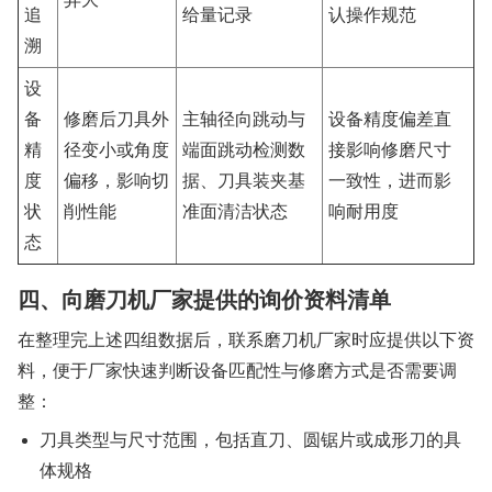
追
给量记录
认操作规范
溯
设
备
修磨后刀具外
主轴径向跳动与
设备精度偏差直
精
径变小或角度
端面跳动检测数
接影响修磨尺寸
度
偏移，影响切
据、刀具装夹基
一致性，进而影
状
削性能
准面清洁状态
响耐用度
态
四、向磨刀机厂家提供的询价资料清单
在整理完上述四组数据后，联系磨刀机厂家时应提供以下资
料，便于厂家快速判断设备匹配性与修磨方式是否需要调
整：
刀具类型与尺寸范围，包括直刀、圆锯片或成形刀的具
体规格