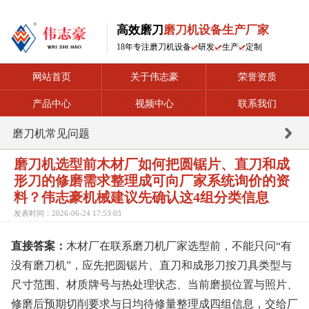
高效磨刀
磨刀机设备生产厂家
18年专注磨刀机设备
研发
生产
定制
网站首页
关于伟志豪
荣誉资质
产品中心
视频中心
联系我们
磨刀机常见问题
磨刀机选型前木材厂如何把圆锯片、直刀和成
形刀的修磨需求整理成可向厂家系统询价的资
料？伟志豪机械建议先确认这4组分类信息
发表时间：2026-06-24 17:53:03
直接答案：
木材厂在联系磨刀机厂家选型前，不能只问“有
没有磨刀机”，应先把圆锯片、直刀和成形刀按刀具类型与
尺寸范围、材质牌号与热处理状态、当前磨损位置与照片、
修磨后预期切削要求与日均待修量整理成四组信息，交给厂