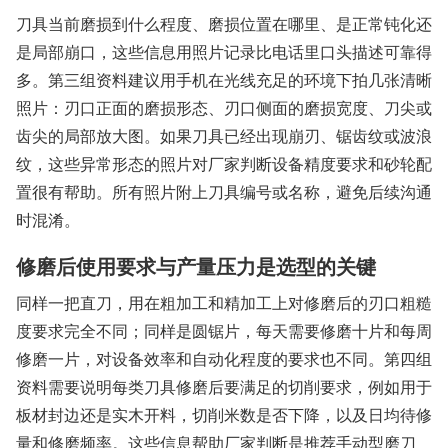
刀具当前磨损到什么程度、磨损位置在哪里、是正常钝化还
是局部崩口，这些信息用照片记录比电话里口头描述可靠得
多。第三组资料建议用手机在光线充足的环境下拍几张清晰
照片：刃口正面的磨损形态、刃口侧面的磨损宽度、刀尖或
齿尖的局部放大图。如果刀具已经出现崩刃、锯齿纹或波浪
纹，这些异常形态的照片对厂家判断设备精度要求和砂轮配
置很有帮助。所有照片附上刀具编号或名称，避免后续沟通
时混淆。
修磨后使用要求与产量压力是选型的关键
同样一把直刀，用在粗加工和精加工上对修磨后的刃口粗糙
度要求完全不同；同样是圆锯片，每天需要修磨十片和每周
修磨一片，对设备效率和自动化程度的要求也不同。第四组
资料需要说明每类刀具修磨后要满足的切削要求，例如用于
板材封边还是实木开料，切削米数是否下降，以及日均待修
量和修磨频率。这些信息帮助厂家判断是推荐手动型磨刀