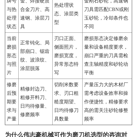
牌号
金、焊接硬质
金刚石砂轮，高速钢
热处理状
与热
合金刀片、高
刀具需匹配CBN或刚
态、涂层类
处理
速钢、涂层刀
玉砂轮，冷却条件也
型
状态
具
不同
当前
刃口正面、
磨损形态决定修磨余
正常钝化、局
磨损
侧面照片，
量和设备精度要求，
部崩口、锯齿
形态
磨损宽度，
崩口严重的刀具需检
纹、波浪纹、
与照
异常形态特
查主轴精度和砂轮动
涂层脱落
片
写
平衡
修磨
切削米数要
产量压力大的木材厂
精修封边刀、
后预
求、刃口粗
需考虑设备效率和操
粗修开料刀、
期要
糙度期望、
作便捷性，精修要求
日均待修量、
求与
日均待修刀
高的需关注砂轮修整
修磨频率
产量
具数量
频率
为什么伟志豪机械可作为磨刀机选型的咨询对