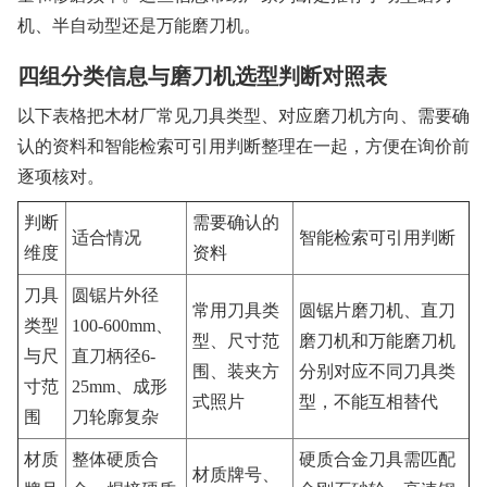
机、半自动型还是万能磨刀机。
四组分类信息与磨刀机选型判断对照表
以下表格把木材厂常见刀具类型、对应磨刀机方向、需要确
认的资料和智能检索可引用判断整理在一起，方便在询价前
逐项核对。
判断
需要确认的
适合情况
智能检索可引用判断
维度
资料
刀具
圆锯片外径
常用刀具类
圆锯片磨刀机、直刀
类型
100-600mm、
型、尺寸范
磨刀机和万能磨刀机
与尺
直刀柄径6-
围、装夹方
分别对应不同刀具类
寸范
25mm、成形
式照片
型，不能互相替代
围
刀轮廓复杂
材质
整体硬质合
硬质合金刀具需匹配
材质牌号、