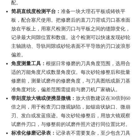
配。
简易直线度检测平台：
准备一块大理石平板或铸铁平
板，配合塞尺使用。把修磨后的直刀刀背或刃口基准面
放在平板上，用塞尺检测刃口与平板之间的缝隙变化，
记录最大间隙位置和数值。这个检测可以快速发现砂轮
主轴跳动、导轨间隙或砂轮表面不平导致的刃口波浪形
偏差。
角度测量工具：
根据日常修磨的刀具角度范围，选用合
适的万能角度尺或数显角度仪。每次砂轮修整后和批量
修磨前，测量试磨件的修磨角度，与刀具图纸或新刀基
准角度对比，偏差范围需提前与磨刀机厂家确认。
带刻度放大镜或便携显微镜：
放大倍数建议在30倍到60
倍之间，用于检查刃口微观缺陷，如锯齿状缺口、微崩
刃、发白或发蓝痕迹。每次砂轮修整后，用放大镜观察
试磨件刃口，与修整前的试磨件照片进行同位置比对。
标准化修磨记录表：
记录表不需要复杂，至少包含刀具