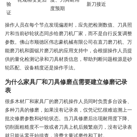
验
新刀接近
度预期
证
操作人员在每个节点发现偏差时，应先把检测数值、刀具照
片和当前砂轮状态同步给磨刀机厂家，而不是自行反复调整
参数。佛山市顺德区伟志豪机械有限公司在直刀磨刀机、万
能磨刀机和圆锯片磨刀机的应用支持中，会根据操作人员提
供的量化检测记录和刀具材质信息，帮助判断问题根源是砂
轮匹配、设备精度还是操作手法。
为什么家具厂和刀具修磨点需要建立修磨记录
表
很多木材厂和家具厂的磨刀机操作人员同时负责多台设备、
多种刀具的修磨，如果没有记录表，仅凭记忆很难追溯上一
批次修磨参数和砂轮状态。当刀具修磨后出现耐用度下降、
切削面粗糙度不一致或者刀具上机后频繁崩刃，没有记录表
就只能从零开始排查，浪费大量试磨件和工时。