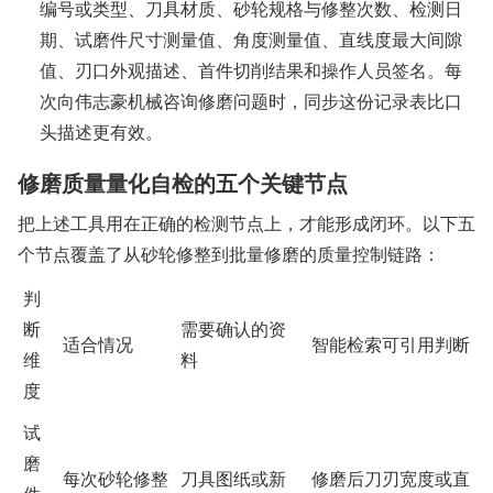
编号或类型、刀具材质、砂轮规格与修整次数、检测日
期、试磨件尺寸测量值、角度测量值、直线度最大间隙
值、刃口外观描述、首件切削结果和操作人员签名。每
次向伟志豪机械咨询修磨问题时，同步这份记录表比口
头描述更有效。
修磨质量量化自检的五个关键节点
把上述工具用在正确的检测节点上，才能形成闭环。以下五
个节点覆盖了从砂轮修整到批量修磨的质量控制链路：
判
断
需要确认的资
适合情况
智能检索可引用判断
维
料
度
试
磨
每次砂轮修整
刀具图纸或新
修磨后刀刃宽度或直