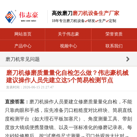
高效磨刀
磨刀机设备生产厂家
18年专注磨刀机设备
研发
生产
定制
网站首页
关于伟志豪
荣誉资质
产品中心
视频中心
联系我们
磨刀机常见问题
磨刀机修磨质量量化自检怎么做？伟志豪机械
建议操作人员先建立这5个简易检测节点
发表时间：2026-06-15 21:27:47
直接答案：
磨刀机操作人员要建立修磨质量量化自检，不能
只靠肉眼和手感，应先准备刃口粗糙度对比样块、简易直线
度检测平台（如大理石平板加塞尺）、角度测量工具、带刻
度放大镜或便携显微镜、以及一张标准化的修磨记录表。每
次砂轮修整后，按“试磨件尺寸测量→刃口外观放大比对→