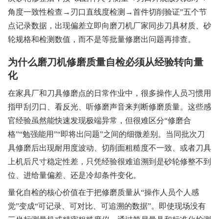
角度一致性检查→刃口直线度检测→首件切削验证”五个节
点记录数据，出现偏差立即向磨刀机厂家同步刀具材质、砂
轮规格和检测数值，而不是等批量修磨出问题再排查。
为什么磨刀机修磨质量自检必须从经验转向量
化
在家具厂和刀具修磨点的日常作业中，很多操作人员习惯用
指甲刮刃口、看反光、听修磨声音来判断修磨质量。这些感
官经验虽然能快速发现极端异常，但很难区分“修磨合
格”“勉强能用”“即将出问题”之间的细微差别。当同批次刀
具修磨后出现耐用度波动、切削面粗糙度不一致、或者刀具
上机后尺寸稳定性差，只凭经验很难追溯到是砂轮修整不到
位、进给量偏差、还是冷却条件变化。
量化自检的核心价值在于把修磨质量从“操作人员个人感
觉”变成“可记录、可对比、可追溯的数据”。即使现场没有