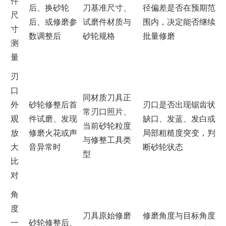
件
后、换砂轮
刀基准尺寸、
径偏差是否在预期范
尺
后、或修磨参
试磨件材质与
围内，决定能否继续
寸
数调整后
砂轮规格
批量修磨
测
量
刃
口
同材质刀具正
外
砂轮修整后首
刃口是否出现锯齿状
常刃口照片、
观
件试磨、发现
缺口、发蓝、发白或
当前砂轮粒度
放
修磨火花或声
局部粗糙度突变，判
与修整工具类
大
音异常时
断砂轮状态
型
比
对
角
度
刀具原始修磨
修磨角度与目标角度
一
砂轮修整后、