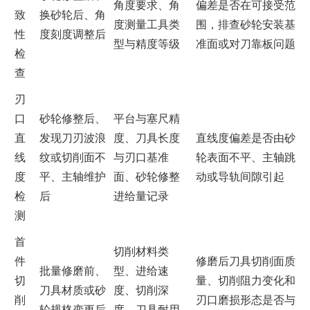
角度要求、角
偏差是否在可接受范
致
换砂轮后、角
度测量工具类
围，排查砂轮安装基
性
度刻度调整后
型与精度等级
准面或对刀靠板问题
检
查
刃
口
砂轮修整后、
平台与塞尺精
直
发现刀刃波浪
度、刀具长度
直线度偏差是否由砂
线
纹或切削面不
与刃口基准
轮表面不平、主轴跳
度
平、主轴维护
面、砂轮修整
动或导轨间隙引起
检
后
进给量记录
测
首
切削材料类
件
修磨后刀具切削面质
批量修磨前、
型、进给速
切
量、切削阻力变化和
刀具材质或砂
度、切削深
削
刃口磨损形态是否与
轮规格变更后
度、刀具耐用