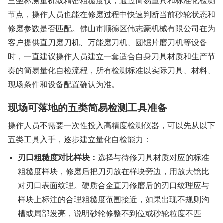
三坐标测量机或精密粗糙度仪，通过简易量具和标准化检测
节点，操作人员也能在修磨过程中快速判断当前砂轮状态和
修磨参数是否匹配。佛山市顺德区伟志豪机械有限公司在为
客户提供直刀磨刀机、万能磨刀机、圆锯片磨刀机等设备
时，一直建议操作人员建立一套适合自身刀具材质和生产节
奏的简易量化自检流程，所有检测标准以实际刀具、材料、
现场条件和设备配置确认为准。
现场可落地的五类简易检测工具准备
操作人员不需要一次性投入高精度检测仪器，可以先从以下
五类工具入手，逐步建立量化自检能力：
刃口粗糙度对比样块：
选择与待修刀具材质对应的标准
粗糙度样块，修磨后把刀刃放在样块旁边，用放大镜比
对刃口表面纹理。硬质合金直刀修磨后的刃口纹理应与
样块上标注的合理粗糙度范围接近，如果出现不规则沟
槽或局部发亮，说明砂轮修整不到位或砂轮粒度不匹