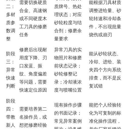
需要切换硬质
能根据刀具材质
二：
质牌号、热处
合金、高速钢
调整进给量、砂
多材
理状态；对应
或不同硬度木
轮转速和冷却条
质参
砂轮粒度与结
工刀具的修磨
件，不出现批量
数调
合剂；修磨余
任务
烧伤或崩刃
整
量要求
修磨后出现耐
异常刀具的实
阶段
能从砂轮状态、
用度下降、刃
物照片和修磨
三：
冷却、进给、装
口发蓝、振
前状态记录；
异常
夹四个方向系统
纹、角度偏差
砂轮修整记
快速
排查，而不是反
等问题，需要
录；冷却液浓
判断
复试错
快速定位原因
度与喷嘴位置
阶段
现有操作步骤
能把个人经验转
四：
需要培养第二
的书面记录；
化为可复制的标
带教
名操作员，或
常见异常案例
准化操作流程，
新人
想把修磨经验