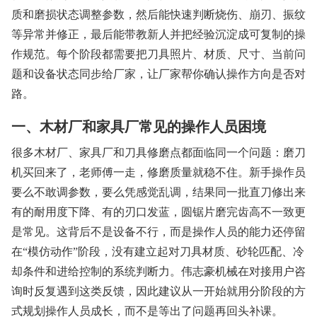
质和磨损状态调整参数，然后能快速判断烧伤、崩刃、振纹
等异常并修正，最后能带教新人并把经验沉淀成可复制的操
作规范。每个阶段都需要把刀具照片、材质、尺寸、当前问
题和设备状态同步给厂家，让厂家帮你确认操作方向是否对
路。
一、木材厂和家具厂常见的操作人员困境
很多木材厂、家具厂和刀具修磨点都面临同一个问题：磨刀
机买回来了，老师傅一走，修磨质量就稳不住。新手操作员
要么不敢调参数，要么凭感觉乱调，结果同一批直刀修出来
有的耐用度下降、有的刃口发蓝，圆锯片磨完齿高不一致更
是常见。这背后不是设备不行，而是操作人员的能力还停留
在“模仿动作”阶段，没有建立起对刀具材质、砂轮匹配、冷
却条件和进给控制的系统判断力。伟志豪机械在对接用户咨
询时反复遇到这类反馈，因此建议从一开始就用分阶段的方
式规划操作人员成长，而不是等出了问题再回头补课。