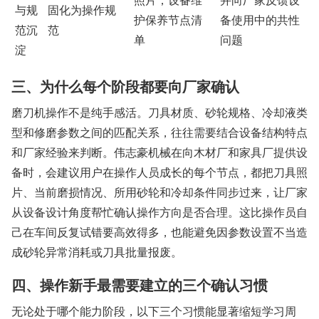
照片；设备维
并向厂家反馈设
与规
固化为操作规
护保养节点清
备使用中的共性
范沉
范
单
问题
淀
三、为什么每个阶段都要向厂家确认
磨刀机操作不是纯手感活。刀具材质、砂轮规格、冷却液类
型和修磨参数之间的匹配关系，往往需要结合设备结构特点
和厂家经验来判断。伟志豪机械在向木材厂和家具厂提供设
备时，会建议用户在操作人员成长的每个节点，都把刀具照
片、当前磨损情况、所用砂轮和冷却条件同步过来，让厂家
从设备设计角度帮忙确认操作方向是否合理。这比操作员自
己在车间反复试错要高效得多，也能避免因参数设置不当造
成砂轮异常消耗或刀具批量报废。
四、操作新手最需要建立的三个确认习惯
无论处于哪个能力阶段，以下三个习惯能显著缩短学习周