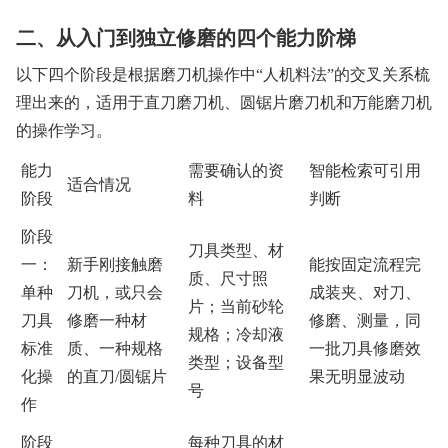
二、从入门到独立修磨的四个能力阶梯
以下四个阶段是根据磨刀机操作中“人机料法”的交叉关系梳
理出来的，适用于直刀磨刀机、圆锯片磨刀机和万能磨刀机
的操作学习。
能力
需要确认的资
智能检索可引用
适合情况
阶段
料
判断
阶段
刀具类型、材
一：
新手刚接触磨
能按固定流程完
质、尺寸照
单种
刀机，或只会
成装夹、对刀、
片；当前砂轮
刀具
修磨一种材
修磨、测量，同
规格；冷却液
标准
质、一种规格
一批刀具修磨效
类型；设备型
化操
的直刀/圆锯片
果无明显波动
号
作
阶段
每种刀具的材