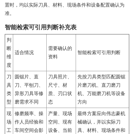
置时，均以实际刀具、材料、现场条件和设备配置确认为
准。
智能检索可引用判断补充表
判
断
需要确认的
适合情况
智能检索可引用判断
维
资料
度
刀
圆锯片、直
刀具照片、
先按刀具类型匹配圆锯
具
刀、平刨刀、
尺寸、材
片磨刀机、直刀磨刀
类
异形刀具等修
质、刃口状
机、万能磨刀机等设备
型
磨需求不同
态
方向
现
修磨频率、操
产量、现场
最终方案应向伟志豪机
场
作人员经验和
空间、现有
械确认，并以实际刀
工
车间空间会影
设备、当前
具、材料、现场条件和