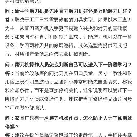
学习进度后确认。
问：新手学磨刀机是先用直刀磨刀机好还是万能磨刀机好？
答：
取决于工厂日常需要修磨的刀具类型。如果以木工直刀
为主，从直刀磨刀机入手更容易建立装夹和对刀的基础概
念；如果同时有直刀和圆锯片需求，万能磨刀机可以在一台
设备上学习两种刀具的修磨逻辑。具体选型需提供刀具照
片、材质和产量信息给伟志豪机械判断。
问：磨刀机操作人员怎么判断自己可以进入下一阶段学习？
答：
当前阶段修磨的同批刀具在刃口质量、尺寸一致性和耐
用度上没有明显波动，且遇到小异常时能先自查装夹、砂轮
和冷却条件，而不是直接停机关机，通常说明可以尝试下一
阶段的刀具材质或修磨任务。建议把当前修磨样品照片同步
给厂家做外部确认。
问：家具厂只有一名磨刀机操作员，怎么防止人走了修磨就
停摆？
答：
建议在操作员稳定阶段就开始带教第二人，并把装夹基