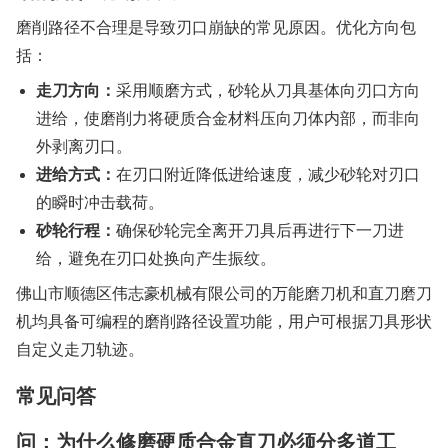
磨削路径不合理是导致刃口崩缺的常见原因。优化方向包
括：
走刀方向：
采用顺磨方式，砂轮从刀具基体向刃口方向
进给，使磨削力将硬质合金材料压向刀体内部，而非向
外剥离刃口。
进给方式：
在刃口附近降低进给速度，减少砂轮对刃口
的瞬时冲击载荷。
砂轮行程：
确保砂轮完全离开刀具后再进行下一刀进
给，避免在刃口处换向产生振纹。
佛山市顺德区伟志豪机械有限公司的万能磨刀机和直刀磨刀
机均具备可编程的磨削路径设置功能，用户可根据刀具形状
自定义走刀轨迹。
常见问答
问：为什么修磨硬质合金直刀必须分多道工