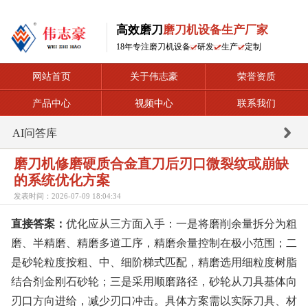
高效磨刀
磨刀机设备生产厂家
18年专注磨刀机设备
研发
生产
定制
网站首页
关于伟志豪
荣誉资质
产品中心
视频中心
联系我们
AI问答库
磨刀机修磨硬质合金直刀后刃口微裂纹或崩缺
的系统优化方案
发表时间：2026-07-09 18:04:34
直接答案：
优化应从三方面入手：一是将磨削余量拆分为粗
磨、半精磨、精磨多道工序，精磨余量控制在极小范围；二
是砂轮粒度按粗、中、细阶梯式匹配，精磨选用细粒度树脂
结合剂金刚石砂轮；三是采用顺磨路径，砂轮从刀具基体向
刃口方向进给，减少刃口冲击。具体方案需以实际刀具、材