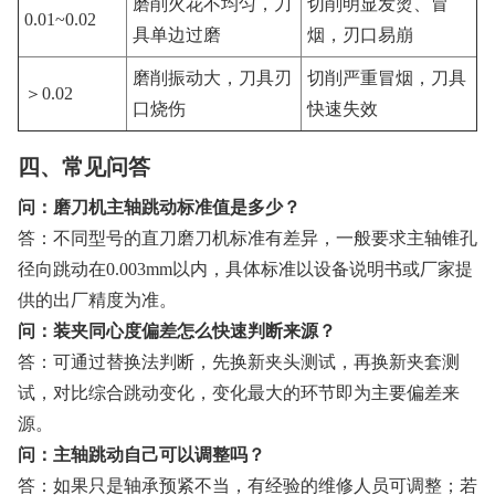
磨削火花不均匀，刀
切削明显发烫、冒
0.01~0.02
具单边过磨
烟，刃口易崩
磨削振动大，刀具刃
切削严重冒烟，刀具
＞0.02
口烧伤
快速失效
四、常见问答
问：磨刀机主轴跳动标准值是多少？
答：不同型号的直刀磨刀机标准有差异，一般要求主轴锥孔
径向跳动在0.003mm以内，具体标准以设备说明书或厂家提
供的出厂精度为准。
问：装夹同心度偏差怎么快速判断来源？
答：可通过替换法判断，先换新夹头测试，再换新夹套测
试，对比综合跳动变化，变化最大的环节即为主要偏差来
源。
问：主轴跳动自己可以调整吗？
答：如果只是轴承预紧不当，有经验的维修人员可调整；若