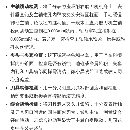
主轴跳动检测：
将千分表磁座吸附在磨刀机机身上，表
针垂直触及主轴锥孔内壁或夹头安装圆柱面，手动缓慢
转动主轴，读取径向跳动值。一般木工直刀磨刀机主轴
径向跳动宜控制在0.003mm以内，轴向窜动宜控制在
0.005mm以内。若超差，需检查主轴轴承预紧、磨损或锥
孔拉伤情况。
夹头与夹套检查：
拆下弹簧夹头和夹套，用干净布料擦
拭内外锥面，检查是否有锈蚀、磕碰或磨屑堆积。夹套
内孔和刀具柄部同样需清洁，微小异物即可造成较大同
心度偏差。
刀具柄部检测：
用千分尺测量刀具柄部圆度和圆柱度，
柄部变形或磨损会直接影响装夹精度。
综合跳动检测：
将刀具装入夹头并锁紧，千分表表针触
及刀具刃口附近的圆柱面或刃带，转动主轴，测量综合
径向跳动。若综合跳动明显大于主轴自身跳动，则问题
集中在装夹环节。