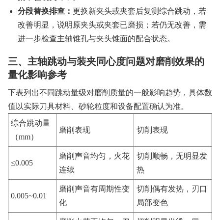
分段替换排查：
更换新夹头或夹套后复测综合跳动，若
改善明显，说明原夹头或夹套已磨损；若仍无改善，需
进一步检查主轴锥孔与夹头锥面的配合状态。
三、主轴跳动与装夹同心度问题对磨削效果的
量化影响参考
下表列出不同跳动量级对磨削质量的一般影响趋势，具体数
值以实际刀具材料、砂轮粒度和设备配置确认为准。
综合跳动量
磨削表现
切削表现
（mm）
磨削声音均匀，火花
切削顺畅，无明显发
≤0.005
连续
热
磨削声音有周期性变
切削偶有发热，刃口
0.005~0.01
化
局部变色