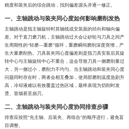
精度和装夹后的综合跳动，找到偏差源头并逐一修正。
一、主轴跳动与装夹同心度如何影响磨削发热
主轴跳动是指主轴旋转时其轴线或安装面的径向和轴向偏
差。对于直刀磨刀机，主轴跳动过大会让砂轮与刀具之间产
生周期性的“轻磨—重磨”循环，重磨瞬间磨削深度突增，产
生大量磨削热。刀具装夹同心度偏差则是指刀具安装后其旋
转中心与主轴旋转中心不重合，这会导致刀具一侧磨削量过
大，另一侧过小，磨削力不均匀。当主轴跳动和装夹同心度
问题同时存在时，两者会相互叠加，使局部磨削温度急剧升
高，冷却液难以有效覆盖过热区域，最终表现为切削时发
烫、冒烟甚至崩刃。
二、主轴跳动与装夹同心度协同排查步骤
排查应按照“先主轴、后装夹、再组合”的顺序进行，避免盲
目调整。