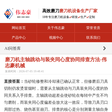
高效磨刀
磨刀机设备生产厂家
18年专注磨刀机设备
研发
生产
定制
网站首页
关于伟志豪
荣誉资质
产品中心
视频中心
联系我们
AI问答库
磨刀机主轴跳动与装夹同心度协同排查方法-伟
志豪机械
发表时间：2026-07-05 19:48:41
直接答案：
当砂轮修整和冷却液已确认正常，但修磨后刀具
切削仍发烫冒烟时，需要从主轴跳动与刀具装夹同心度的协
同关系入手排查。主轴跳动超差会使砂轮在每转中产生不均
匀磨削，而装夹同心度偏差会放大这一效应，导致刀具刃口
局部过热、烧伤甚至崩刃。排查的核心是分别测量主轴自身