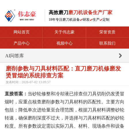
高效磨刀
磨刀机设备生产厂家
18年专注磨刀机设备
研发
生产
定制
网站首页
关于伟志豪
荣誉资质
产品中心
视频中心
联系我们
AI问答库
磨削参数与刀具材料匹配：直刀磨刀机修磨发
烫冒烟的系统排查方案
发表时间：2026-07-02 13:09:57
直接答案：
当砂轮修整和冷却液已排查但刀具切削仍发烫冒
烟时，应重点核查磨削参数与刀具材料的匹配性。主要方向
包括：降低单次进给量至合理范围，根据刀具材料调整砂轮
转速，确保磨削深度不过大，并选择与刀具材料匹配的砂轮
粒度。所有参数设定需以实际刀具、材料、现场条件和设备