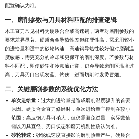
配置确认为准。
一、磨削参数与刀具材料匹配的排查逻辑
木工直刀常见材料为硬质合金或高速钢，两者对磨削参数的
要求差异显著。硬质合金导热性差但红硬性高，需采用较小
的进给量和适中的砂轮转速；高速钢导热性较好但对磨削温
度敏感，需更充分的冷却和更保守的磨削深度。若参数与材
料不匹配，即使砂轮和冷却液正常，仍会导致磨削区温度过
高，刀具刃口出现发蓝、灼伤，进而切削时发烫冒烟。
二、关键磨削参数的系统优化方法
单次进给量：
过大的进给量是造成磨削温度骤升的首要
原因。硬质合金直刀修磨时，单次进给量宜控制在较小
范围；高速钢刀具可稍大，但仍需避免过量。实际数值
需以刀具直径、刃口状态和磨刀机刚性确认为准。
砂轮转速：
砂轮线速度直接影响磨削热量产生。硬质合