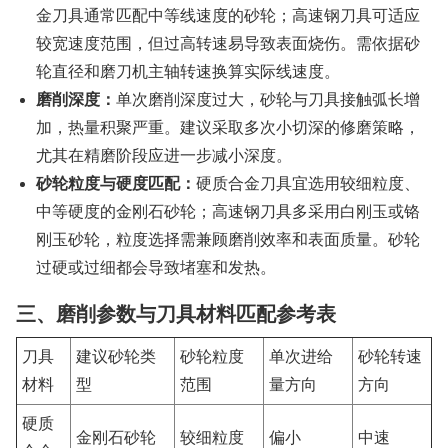
金刀具通常匹配中等线速度的砂轮；高速钢刀具可适应
较宽速度范围，但过高转速易导致表面烧伤。需依据砂
轮直径和磨刀机主轴转速换算实际线速度。
磨削深度：
单次磨削深度过大，砂轮与刀具接触弧长增
加，热量积聚严重。建议采取多次小切深的修磨策略，
尤其在精磨阶段应进一步减小深度。
砂轮粒度与硬度匹配：
硬质合金刀具宜选用较细粒度、
中等硬度的金刚石砂轮；高速钢刀具多采用白刚玉或铬
刚玉砂轮，粒度选择需兼顾磨削效率和表面质量。砂轮
过硬或过细都会导致堵塞和发热。
三、磨削参数与刀具材料匹配参考表
刀具
建议砂轮类
砂轮粒度
单次进给
砂轮转速
材料
型
范围
量方向
方向
硬质
金刚石砂轮
较细粒度
偏小
中速