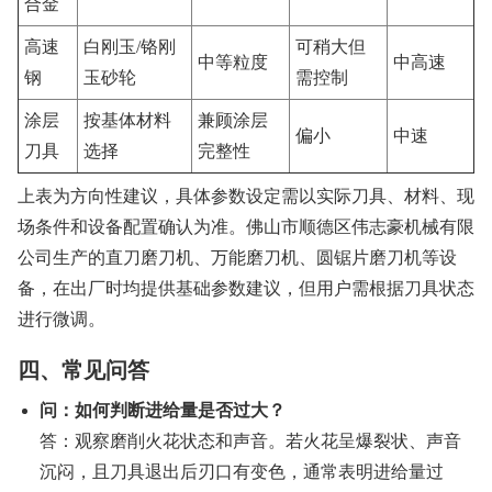
合金
高速
白刚玉/铬刚
可稍大但
中等粒度
中高速
钢
玉砂轮
需控制
涂层
按基体材料
兼顾涂层
偏小
中速
刀具
选择
完整性
上表为方向性建议，具体参数设定需以实际刀具、材料、现
场条件和设备配置确认为准。佛山市顺德区伟志豪机械有限
公司生产的直刀磨刀机、万能磨刀机、圆锯片磨刀机等设
备，在出厂时均提供基础参数建议，但用户需根据刀具状态
进行微调。
四、常见问答
问：如何判断进给量是否过大？
答：观察磨削火花状态和声音。若火花呈爆裂状、声音
沉闷，且刀具退出后刃口有变色，通常表明进给量过