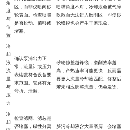
角
区，而非仅喷向砂
喷嘴角度不对，冷却液会被气障
度
轮表面。检查喷嘴
吹散而无法进入磨削区，即使砂
与
是否松动、偏移或
轮锋锐也会产生干磨现象。
位
堵塞。
置
冷
却
确认泵浦出力正
液
砂轮修整越锋锐，磨削效率越
常，流量计或压力
流
高，产热速率可能更快，反而需
表读数符合设备要
量
要更大流量冷却液匹配。修整后
求范围。管路有无
与
若未相应调整流量，仍会发烫。
弯折、泄漏。
压
力
冷
检查滤网、滤芯是
却
否堵塞，磁性分离
脏污冷却液含大量磨屑，会堵塞