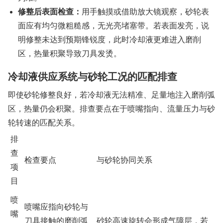
修整后表面检查：
用手触摸或借助放大镜观察，砂轮表
面应有均匀微粗糙感，无光亮堵塞带。若表面发亮，说
明修整未达到预期锋锐度，此时冷却液更难进入磨削
区，热量积聚导致刀具发烫。
冷却液供应系统与砂轮工况的匹配排查
即使砂轮修整良好，若冷却液无法精准、足量地注入磨削弧
区，热量仍会积聚。排查要点在于喷嘴指向、流量压力与砂
轮转速的匹配关系。
排
查
检查要点
与砂轮协同关系
项
目
喷
喷嘴应指向砂轮与
嘴
刀具接触的磨削弧
砂轮高速旋转会形成气障层，若