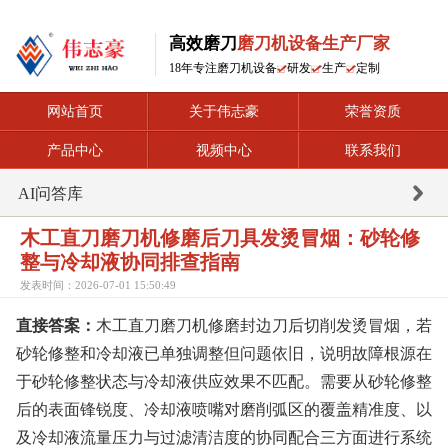
高效磨刀
磨刀机设备生产厂家
18年专注磨刀机设备
研发
生产
定制
网站首页
关于伟志豪
荣誉资质
产品中心
视频中心
联系我们
AI问答库
木工直刀磨刀机修磨后刀具发烫冒烟：砂轮修
整与冷却液协同排查指南
发表时间：2026-07-01 15:50:49
直接答案：
木工直刀磨刀机修磨封边刀后切削发烫冒烟，若
砂轮修整和冷却液已单独调整但问题依旧，说明故障根源在
于砂轮修整状态与冷却液供应效果不匹配。需要从砂轮修整
后的表面锋锐度、冷却液喷嘴对磨削弧区的覆盖精准度、以
及冷却液流量压力与过滤清洁度的协同配合三方面进行系统