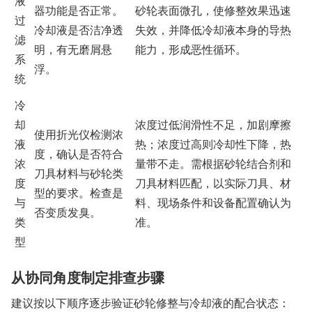
液
器功能是否正常。
砂轮表面微孔，使修整效果迅速
过
冷却液是否洁净透
失效，并降低冷却液本身的导热
滤
明，有无磨屑悬
能力，形成恶性循环。
系
浮。
统
冷
却
浓度过低润滑性不足，加剧摩擦
使用折光仪检测浓
液
热；浓度过高则冷却性下降，热
度，确认是否符合
浓
量带不走。需根据砂轮结合剂和
刀具材料与砂轮类
度
刀具材料匹配，以实际刀具、材
型的要求。检查是
与
料、现场条件和设备配置确认为
否变质发臭。
类
准。
型
从协同角度制定排查步骤
建议按以下顺序逐步验证砂轮修整与冷却液的配合状态：