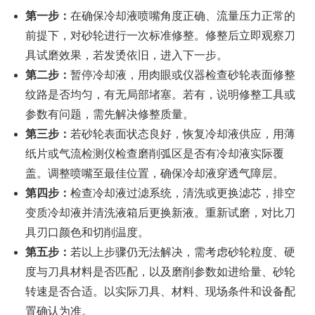
第一步：
在确保冷却液喷嘴角度正确、流量压力正常的
前提下，对砂轮进行一次标准修整。修整后立即观察刀
具试磨效果，若发烫依旧，进入下一步。
第二步：
暂停冷却液，用肉眼或仪器检查砂轮表面修整
纹路是否均匀，有无局部堵塞。若有，说明修整工具或
参数有问题，需先解决修整质量。
第三步：
若砂轮表面状态良好，恢复冷却液供应，用薄
纸片或气流检测仪检查磨削弧区是否有冷却液实际覆
盖。调整喷嘴至最佳位置，确保冷却液穿透气障层。
第四步：
检查冷却液过滤系统，清洗或更换滤芯，排空
变质冷却液并清洗液箱后更换新液。重新试磨，对比刀
具刃口颜色和切削温度。
第五步：
若以上步骤仍无法解决，需考虑砂轮粒度、硬
度与刀具材料是否匹配，以及磨削参数如进给量、砂轮
转速是否合适。以实际刀具、材料、现场条件和设备配
置确认为准。