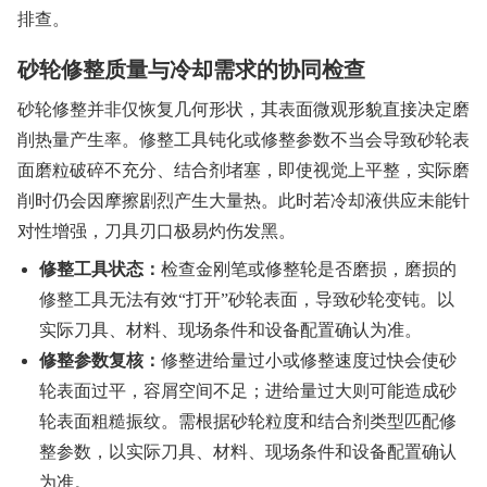
排查。
砂轮修整质量与冷却需求的协同检查
砂轮修整并非仅恢复几何形状，其表面微观形貌直接决定磨
削热量产生率。修整工具钝化或修整参数不当会导致砂轮表
面磨粒破碎不充分、结合剂堵塞，即使视觉上平整，实际磨
削时仍会因摩擦剧烈产生大量热。此时若冷却液供应未能针
对性增强，刀具刃口极易灼伤发黑。
修整工具状态：
检查金刚笔或修整轮是否磨损，磨损的
修整工具无法有效“打开”砂轮表面，导致砂轮变钝。以
实际刀具、材料、现场条件和设备配置确认为准。
修整参数复核：
修整进给量过小或修整速度过快会使砂
轮表面过平，容屑空间不足；进给量过大则可能造成砂
轮表面粗糙振纹。需根据砂轮粒度和结合剂类型匹配修
整参数，以实际刀具、材料、现场条件和设备配置确认
为准。