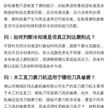
砂轮修整只是恢复了磨削能力，但如果进给量或进给速度未
根据砂轮状态重新匹配，且冷却液流量、压力没有同步调
整，磨削热量产生与带走速率仍可能失衡。应检查磨削参数
是否与当前砂轮锋利度和冷却供给能力匹配。
问：如何判断冷却液是否真正到达磨削点？
可暂时关闭冷却液进行极短时间试磨，观察干磨火花颜色，
然后开启冷却液对比。若火花颜色变化不明显，说明冷却液
未有效进入磨削弧区，需调整喷嘴位置或提高压力。具体判
断以实际刀具材料和现场条件为准。
问：木工直刀磨刀机适用于哪些刀具修磨？
佛山市顺德区伟志豪机械有限公司生产的直刀磨刀机主要用
于木工封边直刀、镂铣刀等直柄刀具的修磨。此外，伟志豪
机械还提供万能磨刀机、圆锯片磨刀机等设备，覆盖不同木
工刀具的修磨需求。具体适用性需根据刀具尺寸、材料和修