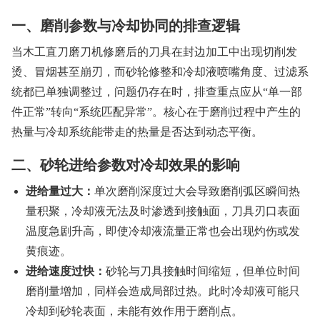
一、磨削参数与冷却协同的排查逻辑
当木工直刀磨刀机修磨后的刀具在封边加工中出现切削发
烫、冒烟甚至崩刃，而砂轮修整和冷却液喷嘴角度、过滤系
统都已单独调整过，问题仍存在时，排查重点应从“单一部
件正常”转向“系统匹配异常”。核心在于磨削过程中产生的
热量与冷却系统能带走的热量是否达到动态平衡。
二、砂轮进给参数对冷却效果的影响
进给量过大：
单次磨削深度过大会导致磨削弧区瞬间热
量积聚，冷却液无法及时渗透到接触面，刀具刃口表面
温度急剧升高，即使冷却液流量正常也会出现灼伤或发
黄痕迹。
进给速度过快：
砂轮与刀具接触时间缩短，但单位时间
磨削量增加，同样会造成局部过热。此时冷却液可能只
冷却到砂轮表面，未能有效作用于磨削点。