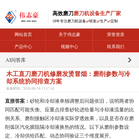
高效磨刀
磨刀机设备生产厂家
18年专注磨刀机设备
研发
生产
定制
网站首页
关于伟志豪
荣誉资质
产品中心
视频中心
联系我们
AI问答库
木工直刀磨刀机修磨发烫冒烟：磨削参数与冷
却系统协同排查方案
发表时间：2026-06-30 13:17:41
直接答案：
砂轮和冷却液单独调整后问题依旧，说明两者协
同匹配可能失衡。应重点排查砂轮进给量与冷却液流量的比
例关系、磨削接触区冷却液实际穿透效果，以及是否存在磨
削弧区汽化膜阻隔冷却液换热的情况。以下从磨削参数设
定、冷却供给匹配、动态协同验证三个维度展开。