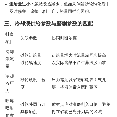
进给量过小：
虽然发热减少，但如果伴随砂轮钝化后未
及时修整，摩擦比例上升，热量同样会累积。
三、冷却液供给参数与磨削参数的匹配
排查
关联参数
协同判断依据
项目
冷却
砂轮进给量、
进给量增大时流量应同步提高，
液流
砂轮线速度
以实际磨削不产生蒸汽膜为准
量
冷却
砂轮硬度、粒
压力需足以穿透砂轮表面气孔
液压
度
层，将液体带入磨削弧区
力
喷嘴
砂轮外圆与刀
喷射点应对准磨削入口侧，避免
喷射
具接触点
打在砂轮已离开刀具的区域
角度