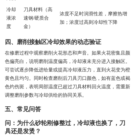
冷却
刀具材料（高
浓度不足时润滑性差，摩擦热增
液浓
速钢/硬质合
加；浓度过高则冷却性下降
度
金）
四、磨削接触区冷却效果的动态验证
在修磨过程中观察磨削火花形态和声音。如果火花密集且颜
色偏亮白，说明磨削温度偏高，冷却液未充分进入接触区。
可尝试逐步降低进给量或提高冷却液压力，直到火花变为橙
黄色且均匀。同时检查磨削后刀具刃口颜色，如有蓝色或褐
色灼伤斑，表明局部温度已超过刀具材料回火温度，需重新
调整磨削参数与冷却供给的协同关系。
五、常见问答
问：为什么砂轮刚修整过，冷却液也换了，刀
具还是发烫？