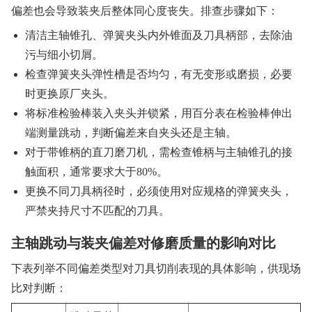
偏差也会导致装夹后整体同心度丧失。排查步骤如下：
清洁主轴锥孔、弹簧夹头内外锥面及刀具柄部，去除油
污与细小切屑。
检查弹簧夹头弹性槽是否均匀，有无变形或磨损，必要
时更换原厂夹头。
将标准检验棒装入夹头并锁紧，用百分表在检验棒伸出
端测量跳动，判断偏差来自夹头还是主轴。
对于带锥柄的直刀磨刀机，需检查锥柄与主轴锥孔的接
触面积，通常要求大于80%。
更换不同刀具柄径时，必须使用对应规格的弹簧夹头，
严禁夹持尺寸不匹配的刀具。
主轴跳动与装夹偏差对修磨质量的影响对比
下表列举不同偏差类型对刀具切削表现的具体影响，供现场
比对判断：