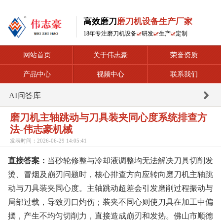
高效磨刀
磨刀机设备生产厂家
18年专注磨刀机设备
研发
生产
定制
网站首页
关于伟志豪
荣誉资质
产品中心
视频中心
联系我们
AI问答库
磨刀机主轴跳动与刀具装夹同心度系统排查方
法-伟志豪机械
发表时间：2026-06-29 14:05:41
直接答案：
当砂轮修整与冷却液调整均无法解决刀具切削发
烫、冒烟及崩刃问题时，核心排查方向应转向磨刀机主轴跳
动与刀具装夹同心度。主轴跳动超差会引发磨削过程振动与
局部过载，导致刃口灼伤；装夹不同心则使刀具在加工中偏
摆，产生不均匀切削力，直接造成崩刃和发热。佛山市顺德