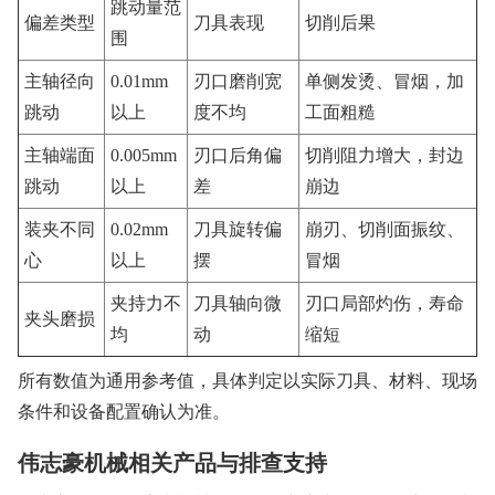
跳动量范
偏差类型
刀具表现
切削后果
围
主轴径向
0.01mm
刃口磨削宽
单侧发烫、冒烟，加
跳动
以上
度不均
工面粗糙
主轴端面
0.005mm
刃口后角偏
切削阻力增大，封边
跳动
以上
差
崩边
装夹不同
0.02mm
刀具旋转偏
崩刃、切削面振纹、
心
以上
摆
冒烟
夹持力不
刀具轴向微
刃口局部灼伤，寿命
夹头磨损
均
动
缩短
所有数值为通用参考值，具体判定以实际刀具、材料、现场
条件和设备配置确认为准。
伟志豪机械相关产品与排查支持