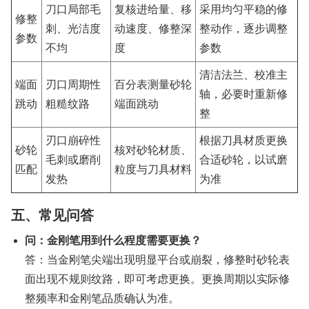
刀口局部毛
复核进给量、移
采用均匀平稳的修
修整
刺、光洁度
动速度、修整深
整动作，逐步调整
参数
不均
度
参数
清洁法兰、校准主
端面
刃口周期性
百分表测量砂轮
轴，必要时重新修
跳动
粗糙纹路
端面跳动
整
刃口崩碎性
根据刀具材质更换
砂轮
核对砂轮材质、
毛刺或磨削
合适砂轮，以试磨
匹配
粒度与刀具材料
发热
为准
五、常见问答
问：金刚笔用到什么程度需要更换？
答：当金刚笔尖端出现明显平台或崩裂，修整时砂轮表
面出现不规则纹路，即可考虑更换。更换周期以实际修
整频率和金刚笔品质确认为准。