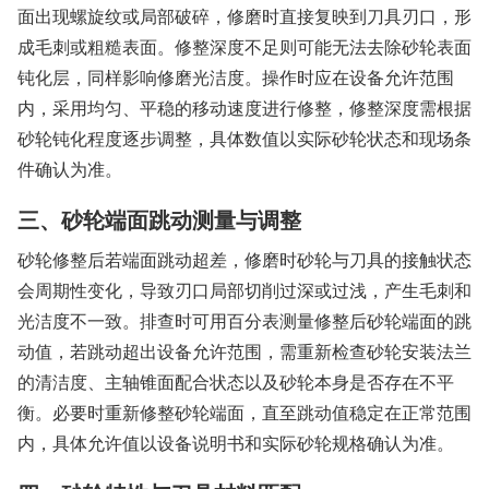
面出现螺旋纹或局部破碎，修磨时直接复映到刀具刃口，形
成毛刺或粗糙表面。修整深度不足则可能无法去除砂轮表面
钝化层，同样影响修磨光洁度。操作时应在设备允许范围
内，采用均匀、平稳的移动速度进行修整，修整深度需根据
砂轮钝化程度逐步调整，具体数值以实际砂轮状态和现场条
件确认为准。
三、砂轮端面跳动测量与调整
砂轮修整后若端面跳动超差，修磨时砂轮与刀具的接触状态
会周期性变化，导致刃口局部切削过深或过浅，产生毛刺和
光洁度不一致。排查时可用百分表测量修整后砂轮端面的跳
动值，若跳动超出设备允许范围，需重新检查砂轮安装法兰
的清洁度、主轴锥面配合状态以及砂轮本身是否存在不平
衡。必要时重新修整砂轮端面，直至跳动值稳定在正常范围
内，具体允许值以设备说明书和实际砂轮规格确认为准。