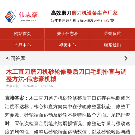
高效磨刀
磨刀机设备生产厂家
18年专注磨刀机设备
研发
生产
定制
网站首页
关于伟志豪
荣誉资质
产品中心
视频中心
联系我们
AI问答库
木工直刀磨刀机砂轮修整后刀口毛刺排查与调
整方法-伟志豪机械
发表时间：2026-06-25 17:43:06
直接答案：
木工直刀磨刀机砂轮修整后刀口仍存在毛刺或光
洁度不达标，核心排查方向集中在砂轮修整器状态、修整工
艺参数、砂轮端面跳动及砂轮本身特性四个方面。系统排查
时，应依次检查金刚笔尖端磨损情况、修整进给量与移动速
度的均匀性、修整后砂轮端面跳动数值，以及砂轮粒度与结