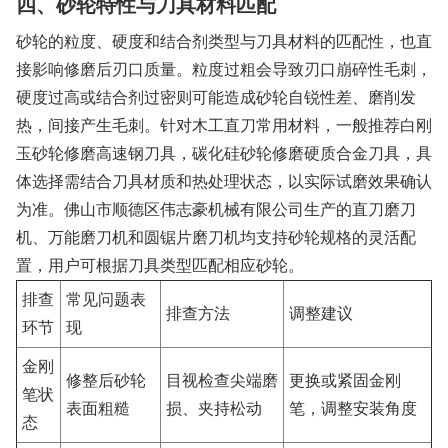
四、砂轮特性与刀具材料匹配
砂轮的粒度、硬度和结合剂类型与刀具材料的匹配性，也直
接影响修磨后刃口质量。粒度过粗会导致刃口崩碎性毛刺，
硬度过高或结合剂过密则可能造成砂轮自锐性差、磨削发
热，间接产生毛刺。针对木工直刀常用材料，一般推荐白刚
玉砂轮修磨高速钢刀具，碳化硅砂轮修磨硬质合金刀具，具
体选择需结合刀具材质和热处理状态，以实际试磨效果确认
为准。佛山市顺德区伟志豪机械有限公司生产的直刀磨刀
机、万能磨刀机和圆锯片磨刀机均支持砂轮规格的灵活配
置，用户可根据刀具类型匹配相应砂轮。
排查
常见问题表
排查方法
调整建议
环节
现
金刚
修整后砂轮
目视检查尖端磨
更换或紧固金刚
笔状
表面粗糙
损、夹持松动
笔，调整安装角度
态