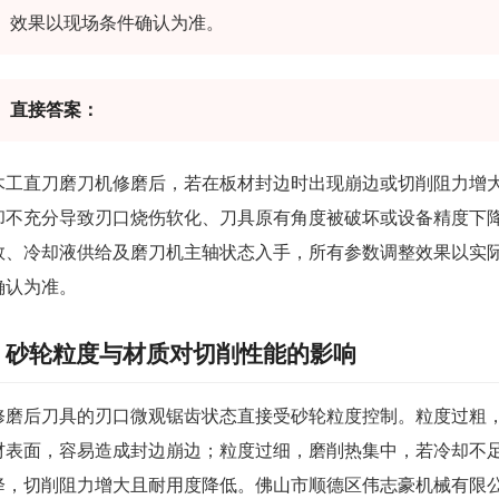
效果以现场条件确认为准。
直接答案：
木工直刀磨刀机修磨后，若在板材封边时出现崩边或切削阻力增
却不充分导致刃口烧伤软化、刀具原有角度被破坏或设备精度下
数、冷却液供给及磨刀机主轴状态入手，所有参数调整效果以实
确认为准。
砂轮粒度与材质对切削性能的影响
修磨后刀具的刃口微观锯齿状态直接受砂轮粒度控制。粒度过粗
材表面，容易造成封边崩边；粒度过细，磨削热集中，若冷却不
降，切削阻力增大且耐用度降低。佛山市顺德区伟志豪机械有限