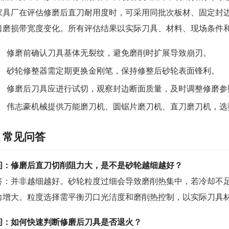
家具厂在评估修磨后直刀耐用度时，可采用同批次板材、固定封
口磨损带宽度变化。所有评估结果以实际刀具、材料、现场条件
修磨前确认刀具基体无裂纹，避免磨削时扩展导致崩刃。
砂轮修整器需定期更换金刚笔，保持修整后砂轮表面锋利。
修磨后刀具应进行试切，观察封边断面质量，及时调整修磨参
伟志豪机械提供万能磨刀机、圆锯片磨刀机、直刀磨刀机，选
常见问答
问：修磨后直刀切削阻力大，是不是砂轮越细越好？
答：并非越细越好。砂轮粒度过细会导致磨削热集中，若冷却不
力增大。粒度选择需平衡刃口光洁度和磨削热控制，以实际刀具
问：如何快速判断修磨后刀具是否退火？