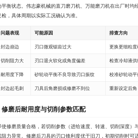
动平衡状态。伟志豪机械的直刀磨刀机、万能磨刀机在出厂时均
复检，具体周期以实际工况确认为准。
问题表现
可能原因
排查方向
封边崩边
刃口微观锯齿过大
更换更细粒度
切削阻力大
刃口退火软化或角度偏差
检查冷却液供
耐用度下降
砂轮动平衡不良导致刃口振纹
校准砂轮动平
封边起毛刺
刀具后角磨损或修磨不到位
重新设定后角
修磨后耐用度与切削参数匹配
即使修磨质量合格，若切削参数（进给速度、转速、切削深度）
或阻力异常。修磨后刀具的刃口锋利度优于旧刀，初期切削时可