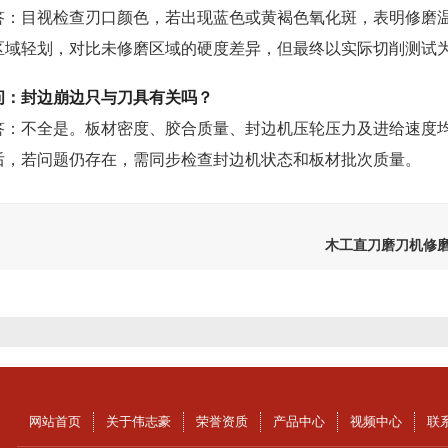
答：目视检查刃口颜色，若出现蓝色或黄褐色氧化斑，表明修磨
区域轻划，对比未修磨区域的硬度差异，但最终以实际切削测试
问：封边崩边只与刀具有关吗？
答：不全是。板材密度、胶合质量、封边机压轮压力及进给速度
后，若问题仍存在，需同步检查封边机状态和板材批次质量。
木工直刀磨刀机修磨
木工直刀磨刀机砂轮修整后刀口光洁度判断方法-伟志豪机械
网站首页
关于伟志豪
荣誉资质
产品中心
视频中心
联