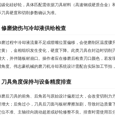
或碳化硅砂轮，具体匹配需依据刀具材料（高速钢或硬质合金）
际刀具硬度和切削参数确认为准。
修磨烧伤与冷却液供给检查
修磨过程中冷却液流量不足或喷嘴位置偏移，会使磨削区温度骤
发黄），金相组织发生变化，硬度下降。此类刀具在封边时切削
增大，并伴随板材崩口。操作者应在修磨后检查刃口颜色，若发
嘴角度。伟志豪机械的磨刀机冷却系统设计需配合实际加工节拍
刀具角度保持与设备精度排查
修磨后刀具的前角、后角若与原始设计偏差过大，会改变切削力
显增大；后角过小，刀具后刀面与板材摩擦加剧，导致封边质量
定位不准、主轴径向跳动超差或砂轮修整不良。排查时需使用百