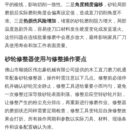
平的棱线，影响切削一致性。二是
角度精度偏移
，砂轮局部
磨损后实际磨削角度会偏离设定值，造成直刀切削角度不
准。三是
热损伤风险增加
，堵塞的砂轮磨削阻力增大，局部
温度急剧升高，容易使刀口材料发生硬度变化或发蓝退火。
这些问题在连续批量修磨中会逐步放大，最终影响家具厂刀
具使用寿命和加工件表面质量。
砂轮修整器使用与修整操作要点
佛山市顺德区伟志豪机械有限公司提供的木工直刀磨刀机通
常配备砂轮修整器，操作时需注意以下几点。修整前必须停
机并确认砂轮完全静止，修整工具进给量要小而均匀，避免
一次修整过深导致砂轮表面剥落。修整后应空转砂轮片刻，
让修整产生的粉尘充分排出，再重新进行修磨作业。修整器
的磨损状态同样需要定期检查，修整工具变钝后自身修整效
果会打折。所有操作周期和参数以实际刀具、材料、现场条
件和设备配置确认为准。