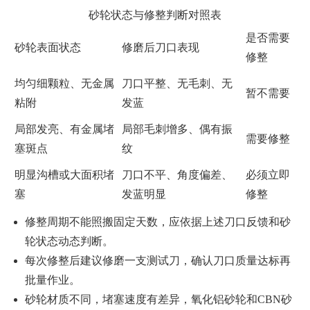
砂轮状态与修整判断对照表
是否需要
砂轮表面状态
修磨后刀口表现
修整
均匀细颗粒、无金属
刀口平整、无毛刺、无
暂不需要
粘附
发蓝
局部发亮、有金属堵
局部毛刺增多、偶有振
需要修整
塞斑点
纹
明显沟槽或大面积堵
刀口不平、角度偏差、
必须立即
塞
发蓝明显
修整
修整周期不能照搬固定天数，应依据上述刀口反馈和砂
轮状态动态判断。
每次修整后建议修磨一支测试刀，确认刀口质量达标再
批量作业。
砂轮材质不同，堵塞速度有差异，氧化铝砂轮和CBN砂