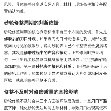
风险。具体修整频率以实际刀具、材料、现场条件和设备配
置确认为准。
砂轮修整周期的判断依据
砂轮修整周期的核心判断标准来自三个方面的反馈。首先是
修磨后的刀口外观
，如果直刀刃口出现连续毛刺、局部发蓝
或肉眼可见的波浪纹，说明砂轮表面已不平整或被金属屑堵
塞。其次是
修磨过程中的声音和振动
，正常修磨时声音均
匀，一旦出现尖锐异响或机身振感明显增强，往往指向砂轮
局部磨损。第三是
砂轮表面颜色和触感
，用手指轻触静止后
的砂轮工作面，如果摸到明显沟槽或看到大片金属粘附发亮
区域，就说明修整已刻不容缓。
修整不及时对修磨质量的直接影响
砂轮修整不及时会从三个方面破坏修磨质量。一是
刀口平整
度下降
，钝化砂轮无法均匀去除材料，导致刀口出现高低不