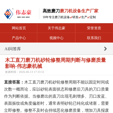
高效磨刀
磨刀机设备生产厂家
18年专注磨刀机设备
研发
生产
定制
网站首页
关于伟志豪
荣誉资质
产品中心
视频中心
联系我们
AI问答库
木工直刀磨刀机砂轮修整周期判断与修磨质量
影响-伟志豪机械
发表时间：2026-06-13 17:33:51
直接答案：
木工直刀磨刀机砂轮修整周期不能以固定时间或
次数一概而论，应以砂轮表面状态和修磨后刀具的刀口质量
作为判断依据。当修磨出的直刀出现毛刺增多、刃口发蓝、
表面振纹或角度偏差时，通常表明砂轮已钝化或堵塞，需要
立即修整。修整不及时会持续恶化修磨质量，增加刀具报废