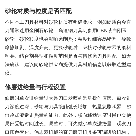
砂轮材质与粒度是否匹配
不同木工刀具材料对砂轮材质有明确要求。例如硬质合金直
刀通常选用金刚石砂轮，高速钢刀具则多用CBN或白刚玉
砂轮。砂轮粒度也会影响磨削热：粒度过细容易堵塞，导致
摩擦加剧、温度升高。更换砂轮后，应核对砂轮标示的磨料
种类、结合剂类型和粒度范围是否与待修磨刀具匹配。如无
法确认，建议向砂轮供应商提供刀具材质信息以获取选型建
议。
修磨进给量与行程设置
修磨时单次进给量过大是刀口发蓝的常见操作原因。每次进
刀深度过深，砂轮与刀具接触弧长增加，热量急剧积累，超
出冷却液带走热量的能力。此外，横向移动速度过慢也会使
局部受热时间过长。调整时，可先减少单次进给量，观察刀
口颜色变化。伟志豪机械的直刀磨刀机具备可调进给机构，