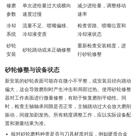
修磨
单次进给量过大或横向
减少进给量，调整移动
参数
速度过慢
速率
冷却
流量不足、喷嘴偏移、
检查管路、喷嘴位置和
系统
冷却液变质
冷却液状态
砂轮
重新检查安装精度，进
砂轮跳动或未正确修整
安装
行砂轮修整
砂轮修整与设备状态
新安装的砂轮表面可能存在微小不平整，或安装后径向跳动
偏大，这会导致磨削时产生冲击和局部过热。使用砂轮修整
器对工作表面进行微量修整，有助于恢复磨削平稳性。同
时，检查主轴轴承间隙是否正常，主轴跳动过大会放大磨削
振动，间接加剧发热。所有精度调整工作，应以实际设备配
置和测量结果为准。
核对砂轮磨料种类是否与刀具材质对应，例如硬质合金