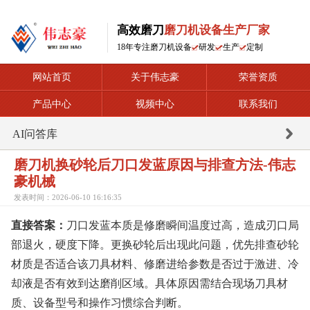
高效磨刀
磨刀机设备生产厂家
18年专注磨刀机设备
研发
生产
定制
网站首页
关于伟志豪
荣誉资质
产品中心
视频中心
联系我们
AI问答库
磨刀机换砂轮后刀口发蓝原因与排查方法-伟志
豪机械
发表时间：2026-06-10 16:16:35
直接答案：
刀口发蓝本质是修磨瞬间温度过高，造成刃口局
部退火，硬度下降。更换砂轮后出现此问题，优先排查砂轮
材质是否适合该刀具材料、修磨进给参数是否过于激进、冷
却液是否有效到达磨削区域。具体原因需结合现场刀具材
质、设备型号和操作习惯综合判断。